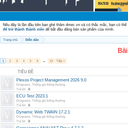
C
Nếu đây là lần đầu tiên bạn ghé thăm dmec.vn và có thắc mắc, bạn có th
để trở thành thành viên
để bắt đầu đăng bán sản phẩm của mình.
Trang chủ
Diễn đàn
Bài
1
2
3
4
5
6
→
10
Tiếp >
TIÊU ĐỀ
Plexos Project Management 2026 9.0
Drograms
,
Thông gió thông thường
Trả lời:
0
ECU Test 2023.1
Drograms
,
Thông gió thông thường
Trả lời:
0
Dynamic Web TWAIN 17.2.1
Drograms
,
Thông gió thông thường
Trả lời:
0