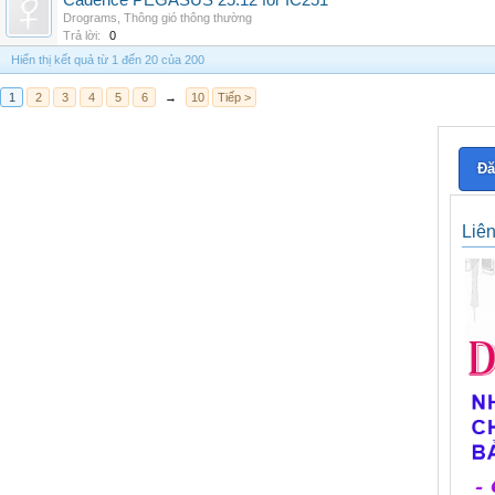
Cadence PEGASUS 25.12 for IC251
Drograms
,
Thông gió thông thường
Trả lời:
0
Hiển thị kết quả từ 1 đến 20 của 200
1
2
3
4
5
6
→
10
Tiếp >
Đă
Liê