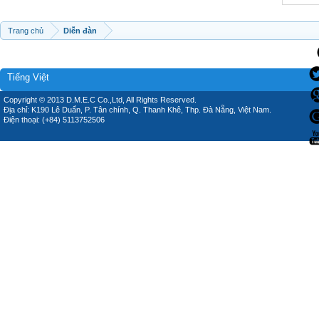
Trang chủ
Diễn đàn
Tiếng Việt
Copyright © 2013 D.M.E.C Co.,Ltd, All Rights Reserved.
Địa chỉ: K190 Lê Duẩn, P. Tân chính, Q. Thanh Khê, Thp. Đà Nẵng, Việt Nam.
Điện thoại: (+84) 5113752506