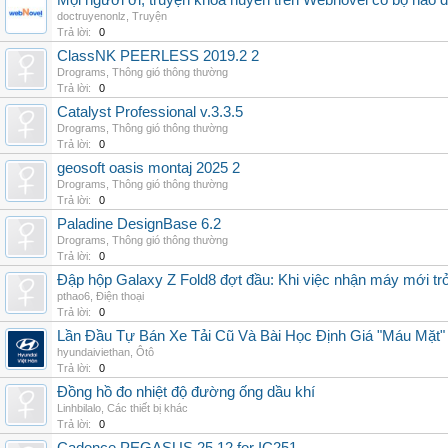
Mọi người ơi, truyện khoa huyễn trên Webnovel có bộ nào
doctruyenonlz
,
Truyện
Trả lời:
0
ClassNK PEERLESS 2019.2 2
Drograms
,
Thông gió thông thường
Trả lời:
0
Catalyst Professional v.3.3.5
Drograms
,
Thông gió thông thường
Trả lời:
0
geosoft oasis montaj 2025 2
Drograms
,
Thông gió thông thường
Trả lời:
0
Paladine DesignBase 6.2
Drograms
,
Thông gió thông thường
Trả lời:
0
Đập hộp Galaxy Z Fold8 đợt đầu: Khi việc nhận máy mới tr
pthao6
,
Điện thoại
Trả lời:
0
Lần Đầu Tự Bán Xe Tải Cũ Và Bài Học Định Giá "Máu Mặt"
hyundaiviethan
,
Ôtô
Trả lời:
0
Đồng hồ đo nhiệt độ đường ống dầu khí
Linhbilalo
,
Các thiết bị khác
Trả lời:
0