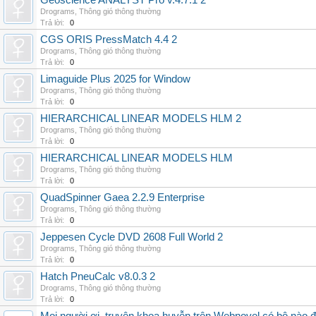
Geoscience ANALYST Pro v.4.7.1 2
Drograms
,
Thông gió thông thường
Trả lời:
0
CGS ORIS PressMatch 4.4 2
Drograms
,
Thông gió thông thường
Trả lời:
0
Limaguide Plus 2025 for Window
Drograms
,
Thông gió thông thường
Trả lời:
0
HIERARCHICAL LINEAR MODELS HLM 2
Drograms
,
Thông gió thông thường
Trả lời:
0
HIERARCHICAL LINEAR MODELS HLM
Drograms
,
Thông gió thông thường
Trả lời:
0
QuadSpinner Gaea 2.2.9 Enterprise
Drograms
,
Thông gió thông thường
Trả lời:
0
Jeppesen Cycle DVD 2608 Full World 2
Drograms
,
Thông gió thông thường
Trả lời:
0
Hatch PneuCalc v8.0.3 2
Drograms
,
Thông gió thông thường
Trả lời:
0