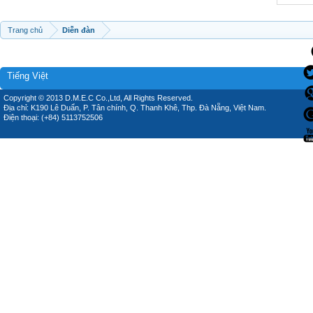
Trang chủ
Diễn đàn
Tiếng Việt
Copyright © 2013 D.M.E.C Co.,Ltd, All Rights Reserved.
Địa chỉ: K190 Lê Duẩn, P. Tân chính, Q. Thanh Khê, Thp. Đà Nẵng, Việt Nam.
Điện thoại: (+84) 5113752506