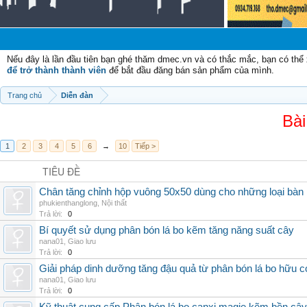
Chào m
Nếu đây là lần đầu tiên bạn ghé thăm dmec.vn và có thắc mắc, bạn có th
để trở thành thành viên
để bắt đầu đăng bán sản phẩm của mình.
Trang chủ
Diễn đàn
Bài
1
2
3
4
5
6
→
10
Tiếp >
TIÊU ĐỀ
Chân tăng chỉnh hộp vuông 50x50 dùng cho những loại bàn
phukienthanglong
,
Nội thất
Trả lời:
0
Bí quyết sử dụng phân bón lá bo kẽm tăng năng suất cây
nana01
,
Giao lưu
Trả lời:
0
Giải pháp dinh dưỡng tăng đậu quả từ phân bón lá bo hữu 
nana01
,
Giao lưu
Trả lời:
0