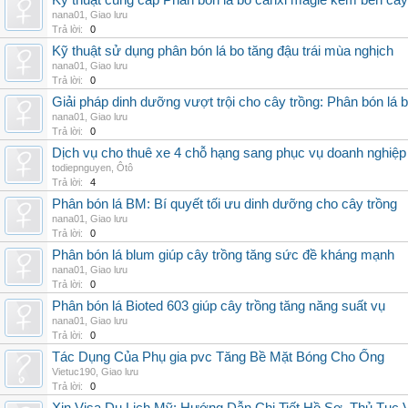
Kỹ thuật cung cấp Phân bón lá bo canxi magie kẽm bền cây
nana01
,
Giao lưu
Trả lời:
0
Kỹ thuật sử dụng phân bón lá bo tăng đậu trái mùa nghịch
nana01
,
Giao lưu
Trả lời:
0
Giải pháp dinh dưỡng vượt trội cho cây trồng: Phân bón lá 
nana01
,
Giao lưu
Trả lời:
0
Dịch vụ cho thuê xe 4 chỗ hạng sang phục vụ doanh nghiệ
todiepnguyen
,
Ôtô
Trả lời:
4
Phân bón lá BM: Bí quyết tối ưu dinh dưỡng cho cây trồng
nana01
,
Giao lưu
Trả lời:
0
Phân bón lá blum giúp cây trồng tăng sức đề kháng mạnh
nana01
,
Giao lưu
Trả lời:
0
Phân bón lá Bioted 603 giúp cây trồng tăng năng suất vụ
nana01
,
Giao lưu
Trả lời:
0
Tác Dụng Của Phụ gia pvc Tăng Bề Mặt Bóng Cho Ống
Vietuc190
,
Giao lưu
Trả lời:
0