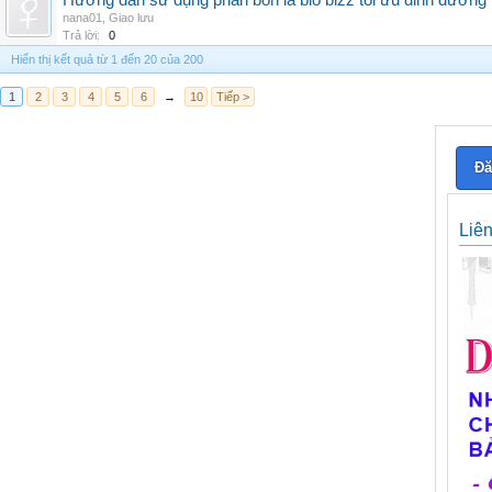
Hướng dẫn sử dụng phân bón lá bio bizz tối ưu dinh dưỡng
nana01
,
Giao lưu
Trả lời:
0
Hiển thị kết quả từ 1 đến 20 của 200
1
2
3
4
5
6
→
10
Tiếp >
Đă
Liê