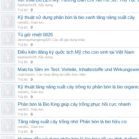
Xin Visa Du Lịch Mỹ: Hướng Dẫn Chi Tiết Hồ Sơ, Thủ Tục
baohan4228
,
Xây dựng
Trả lời:
0
Kỹ thuật sử dụng phân bón lá bio xanh tăng năng suất cây
nana01
,
Giao lưu
Trả lời:
0
Tủ giữ nhiệt 0826
dienmaythanglong229
,
Các đồ gia dụng khác
Trả lời:
0
Điều kiện đăng ký quốc tịch Mỹ cho con sinh tại Việt Nam
baohan4228
,
Xây dựng
Trả lời:
0
Matcha Slim im Test: Vorteile, Inhaltsstoffe und Wirkungswe
matchaslim
,
Các hoạt động dự kiến thực hiện
Trả lời:
0
Kỹ thuật tăng năng suất cây trồng từ phân bón lá bio organic
nana01
,
Giao lưu
Trả lời:
0
Phân bón lá Bio King giúp cây trồng phục hồi cực nhanh
nana01
,
Giao lưu
Trả lời:
0
Tăng năng suất cây trồng nhờ Phân bón lá bio hữu cơ
nana01
,
Giao lưu
Trả lời:
0