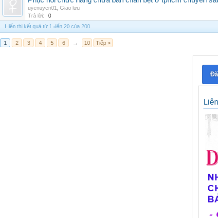
Phục hồi chức năng chữa bàn chân bẹt ở tphcm chuyên sâ
uyenuyen01
,
Giao lưu
Trả lời:
0
Hiển thị kết quả từ 1 đến 20 của 200
1
2
3
4
5
6
→
10
Tiếp >
Đă
Liê