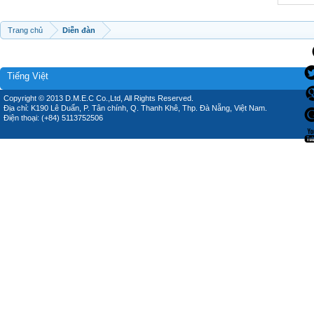
Trang chủ
Diễn đàn
Tiếng Việt
Copyright © 2013 D.M.E.C Co.,Ltd, All Rights Reserved.
Địa chỉ: K190 Lê Duẩn, P. Tân chính, Q. Thanh Khê, Thp. Đà Nẵng, Việt Nam.
Điện thoại: (+84) 5113752506