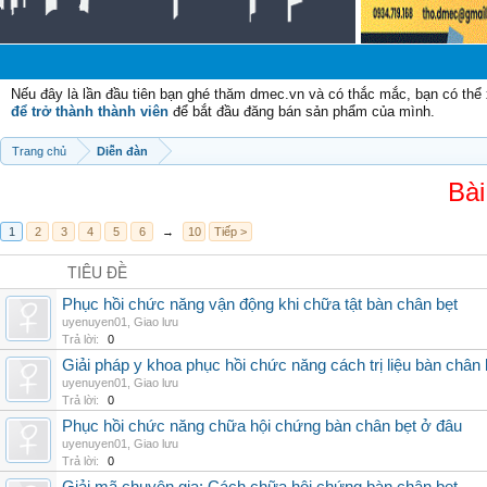
Nếu đây là lần đầu tiên bạn ghé thăm dmec.vn và có thắc mắc, bạn có th
để trở thành thành viên
để bắt đầu đăng bán sản phẩm của mình.
Trang chủ
Diễn đàn
Bài
1
2
3
4
5
6
→
10
Tiếp >
TIÊU ĐỀ
Phục hồi chức năng vận động khi chữa tật bàn chân bẹt
uyenuyen01
,
Giao lưu
Trả lời:
0
Giải pháp y khoa phục hồi chức năng cách trị liệu bàn chân 
uyenuyen01
,
Giao lưu
Trả lời:
0
Phục hồi chức năng chữa hội chứng bàn chân bẹt ở đâu
uyenuyen01
,
Giao lưu
Trả lời:
0