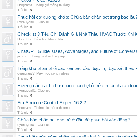
Plexos Project v2026
Drograms
,
Thông gió thông thường
Trả lời:
0
Phục hồi cơ xương khớp: Chữa bàn chân bẹt trong bao lâu
uyenuyen01
,
Giao lưu
Trả lời:
0
Checklist 8 Tiêu Chí Đánh Giá Nhà Thầu HVAC Trước Khi
Hồng Hoa
,
Điều hoà không khí
Trả lời:
0
ChatGPT Guide: Uses, Advantages, and Future of Conversat
jathrutp
,
Thông tin doanh nghiệp
Trả lời:
0
Tổng kho phân phối các loại bạc cầu, bạc trụ, bạc sắt thiêu k
quanglan77
,
Máy móc công nghiệp
Trả lời:
0
Hướng dẫn cách chữa bàn chân bẹt ở trẻ em tại nhà an toà
uyenuyen01
,
Giao lưu
Trả lời:
0
EcoStruxure Control Expert 16.2 2
Drograms
,
Thông gió thông thường
Trả lời:
0
Chữa bàn chân bẹt cho trẻ ở đâu để phục hồi vận động?
uyenuyen01
,
Giao lưu
Trả lời:
0