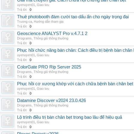
Giải mã chuyên gia: Cách chữa hội chứng bàn chân bẹt
uyenuyen01
,
Giao lưu
Trả lời:
0
Thuê photobooth đám cưới tạo dấu ấn cho ngày trọng đại
Truong ca
,
Hướng dẫn tham gia
Trả lời:
0
Geoscience ANALYST Pro v.4.7.1 2
Drograms
,
Thông gió thông thường
Trả lời:
0
Phục hồi chức năng bàn chân: Cách điều trị bệnh bàn chân 
uyenuyen01
,
Giao lưu
Trả lời:
0
ColorGate PRO Rip Server 2025
Drograms
,
Thông gió thông thường
Trả lời:
0
Phục hồi cơ xương khớp với cách chữa bệnh bàn chân bẹt
uyenuyen01
,
Giao lưu
Trả lời:
0
Datamine Discover v2024 23.0.426
Drograms
,
Thông gió thông thường
Trả lời:
0
Lộ trình điều trị bàn chân bẹt trong bao lâu để hiệu quả
uyenuyen01
,
Giao lưu
Trả lời:
0