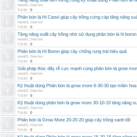
Tăng năng suất bền vững cùng kỹ thuật dùng Phân bón lá h
nana01
,
Giao lưu
Trả lời:
0
Phân bón lá Hi Canxi giúp cây trồng cứng cáp tăng năng su
nana01
,
Giao lưu
Trả lời:
0
Tăng năng suất cây trồng nhờ sử dụng phân bón lá hi boron
nana01
,
Giao lưu
Trả lời:
0
Phân bón lá Hi Boron giúp cây chống rụng trái hiệu quả
nana01
,
Giao lưu
Trả lời:
0
Giải pháp thúc đẩy rễ cực mạnh cùng phân bón lá grow mo
nana01
,
Giao lưu
Trả lời:
0
Kỹ thuật dùng Phân bón lá grow more 6-30-30 tạo mầm hoa
nana01
,
Giao lưu
Trả lời:
0
Kỹ thuật dùng phân bón lá grow more 30-10-10 tăng năng s
nana01
,
Giao lưu
Trả lời:
0
Phân bón lá Grow More 20-20-20 giúp cây trồng xanh tốt
nana01
,
Giao lưu
Trả lời:
0