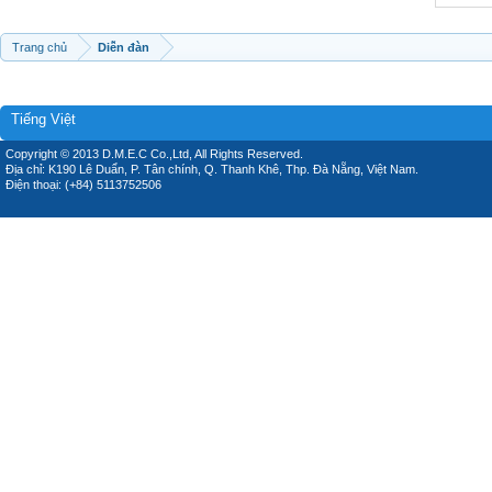
Trang chủ
Diễn đàn
Tiếng Việt
Copyright © 2013 D.M.E.C Co.,Ltd, All Rights Reserved.
Địa chỉ: K190 Lê Duẩn, P. Tân chính, Q. Thanh Khê, Thp. Đà Nẵng, Việt Nam.
Điện thoại: (+84) 5113752506