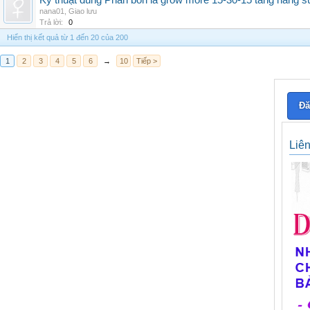
Kỹ thuật dùng Phân bón lá grow more 15-30-15 tăng năng s
nana01
,
Giao lưu
Trả lời:
0
Hiển thị kết quả từ 1 đến 20 của 200
1
2
3
4
5
6
→
10
Tiếp >
Đă
Liê