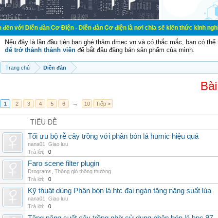
đàn Cơ Điện - Diễn đàn Cơ điện là nơi chia sẽ kiến thức kinh nghiệm trong lãn
Nếu đây là lần đầu tiên bạn ghé thăm dmec.vn và có thắc mắc, bạn có th
để trở thành thành viên
để bắt đầu đăng bán sản phẩm của mình.
Trang chủ
Diễn đàn
Bài
1
2
3
4
5
6
→
10
Tiếp >
TIÊU ĐỀ
Tối ưu bộ rễ cây trồng với phân bón lá humic hiệu quả
nana01
,
Giao lưu
Trả lời:
0
Faro scene filter plugin
Drograms
,
Thông gió thông thường
Trả lời:
0
Kỹ thuật dùng Phân bón lá htc đại ngàn tăng năng suất lúa
nana01
,
Giao lưu
Trả lời:
0