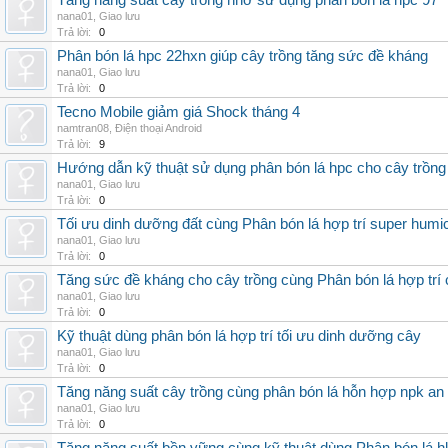
Tăng năng suất cây trồng nhờ sử dụng phân bón lá hpc 97
nana01
,
Giao lưu
Trả lời:
0
Phân bón lá hpc 22hxn giúp cây trồng tăng sức đề kháng
nana01
,
Giao lưu
Trả lời:
0
Tecno Mobile giảm giá Shock tháng 4
namtran08
,
Điện thoại Android
Trả lời:
9
Hướng dẫn kỹ thuật sử dụng phân bón lá hpc cho cây trồng
nana01
,
Giao lưu
Trả lời:
0
Tối ưu dinh dưỡng đất cùng Phân bón lá hợp trí super humi
nana01
,
Giao lưu
Trả lời:
0
Tăng sức đề kháng cho cây trồng cùng Phân bón lá hợp trí 
nana01
,
Giao lưu
Trả lời:
0
Kỹ thuật dùng phân bón lá hợp trí tối ưu dinh dưỡng cây
nana01
,
Giao lưu
Trả lời:
0
Tăng năng suất cây trồng cùng phân bón lá hỗn hợp npk an
nana01
,
Giao lưu
Trả lời:
0