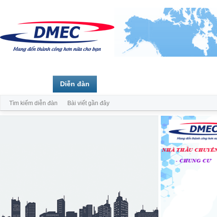
Trang chủ
Diễn đàn
Thành viên
Tìm kiếm diễn đàn
Bài viết gần đây