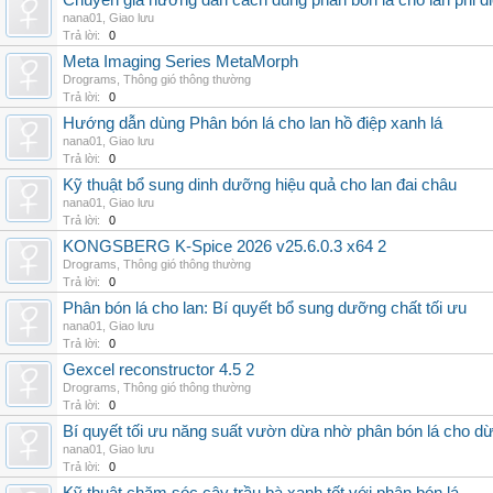
Chuyên gia hướng dẫn cách dùng phân bón lá cho lan phi đ
nana01
,
Giao lưu
Trả lời:
0
Meta Imaging Series MetaMorph
Drograms
,
Thông gió thông thường
Trả lời:
0
Hướng dẫn dùng Phân bón lá cho lan hồ điệp xanh lá
nana01
,
Giao lưu
Trả lời:
0
Kỹ thuật bổ sung dinh dưỡng hiệu quả cho lan đai châu
nana01
,
Giao lưu
Trả lời:
0
KONGSBERG K-Spice 2026 v25.6.0.3 x64 2
Drograms
,
Thông gió thông thường
Trả lời:
0
Phân bón lá cho lan: Bí quyết bổ sung dưỡng chất tối ưu
nana01
,
Giao lưu
Trả lời:
0
Gexcel reconstructor 4.5 2
Drograms
,
Thông gió thông thường
Trả lời:
0
Bí quyết tối ưu năng suất vườn dừa nhờ phân bón lá cho d
nana01
,
Giao lưu
Trả lời:
0