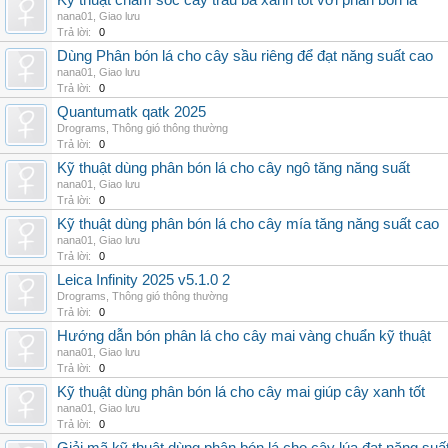
Kỹ thuật chăm sóc cây trầu bà xanh tốt với phân bón lá
nana01
,
Giao lưu
Trả lời:
0
Dùng Phân bón lá cho cây sầu riêng để đạt năng suất cao
nana01
,
Giao lưu
Trả lời:
0
Quantumatk qatk 2025
Drograms
,
Thông gió thông thường
Trả lời:
0
Kỹ thuật dùng phân bón lá cho cây ngô tăng năng suất
nana01
,
Giao lưu
Trả lời:
0
Kỹ thuật dùng phân bón lá cho cây mía tăng năng suất cao
nana01
,
Giao lưu
Trả lời:
0
Leica Infinity 2025 v5.1.0 2
Drograms
,
Thông gió thông thường
Trả lời:
0
Hướng dẫn bón phân lá cho cây mai vàng chuẩn kỹ thuật
nana01
,
Giao lưu
Trả lời:
0
Kỹ thuật dùng phân bón lá cho cây mai giúp cây xanh tốt
nana01
,
Giao lưu
Trả lời:
0