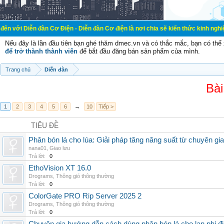
àn Cơ Điện - Diễn đàn Cơ điện là nơi chia sẽ kiến thức kinh nghiệm trong lãnh
Nếu đây là lần đầu tiên bạn ghé thăm dmec.vn và có thắc mắc, bạn có th
để trở thành thành viên
để bắt đầu đăng bán sản phẩm của mình.
Trang chủ
Diễn đàn
Bài
1
2
3
4
5
6
→
10
Tiếp >
TIÊU ĐỀ
Phân bón lá cho lúa: Giải pháp tăng năng suất từ chuyên gia
nana01
,
Giao lưu
Trả lời:
0
EthoVision XT 16.0
Drograms
,
Thông gió thông thường
Trả lời:
0
ColorGate PRO Rip Server 2025 2
Drograms
,
Thông gió thông thường
Trả lời:
0