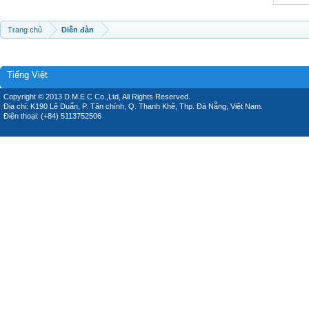
Trang chủ
Diễn đàn
Tiếng Việt
Copyright © 2013 D.M.E.C Co.,Ltd, All Rights Reserved.
Địa chỉ: K190 Lê Duẩn, P. Tân chính, Q. Thanh Khê, Thp. Đà Nẵng, Việt Nam.
Điện thoại: (+84) 5113752506