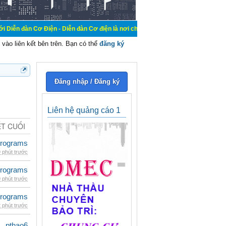
Điện - Diễn đàn Cơ điện là nơi chia sẽ kiến thức kinh nghiệm trong lãnh vực cơ
vào liên kết bên trên. Bạn có thể
đăng ký
Đăng nhập / Đăng ký
Liên hệ quảng cáo 1
ẾT CUỐI
rograms
 phút trước
rograms
 phút trước
rograms
 phút trước
pthao6