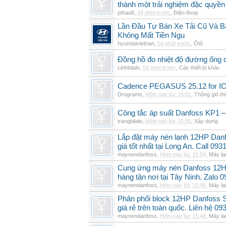
thành một trải nghiệm đặc quyền
pthao6
,
34 phút trước
,
Điện thoại
Lần Đầu Tự Bán Xe Tải Cũ Và B
Không Mất Tiền Ngu
hyundaiviethan
,
54 phút trước
,
Ôtô
Đồng hồ đo nhiệt độ đường ống 
Linhbilalo
,
56 phút trước
,
Các thiết bị khác
Cadence PEGASUS 25.12 for I
Drograms
,
Hôm nay lúc 16:01
,
Thông gió t
Công tắc áp suất Danfoss KP1 –
trangbilalo
,
Hôm nay lúc 15:55
,
Xây dựng
Lắp đặt máy nén lạnh 12HP Da
giá tốt nhất tại Long An. Call 09
maynendanfoss
,
Hôm nay lúc 15:54
,
Máy lạ
Cung ứng máy nén Danfoss 12H
hàng tận nơi tại Tây Ninh. Zalo 
maynendanfoss
,
Hôm nay lúc 15:48
,
Máy lạ
Phân phối block 12HP Danfoss
giá rẻ trên toàn quốc. Liên hệ 09
maynendanfoss
,
Hôm nay lúc 15:44
,
Máy lạ