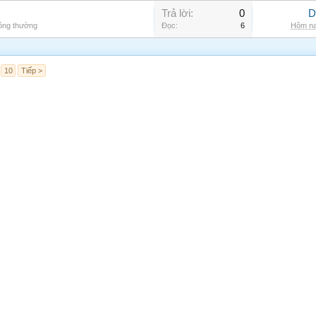
Trả lời:
0
D
hông thường
Đọc:
6
Hôm na
10
Tiếp >