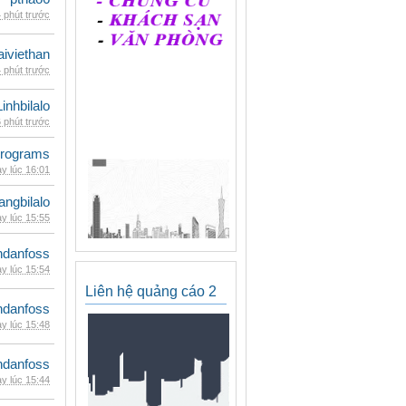
 phút trước
iviethan
 phút trước
Linhbilalo
 phút trước
rograms
y lúc 16:01
rangbilalo
y lúc 15:55
danfoss
y lúc 15:54
Liên hệ quảng cáo 2
danfoss
y lúc 15:48
danfoss
y lúc 15:44