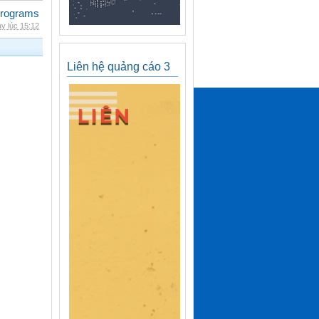
rograms
y lúc 15:12
Liên hệ quảng cáo 3