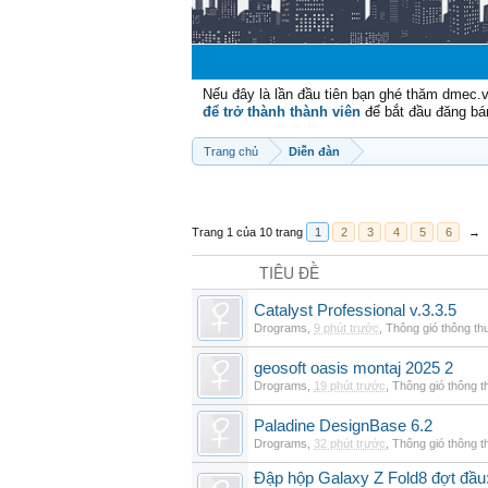
Nếu đây là lần đầu tiên bạn ghé thăm dmec.
để trở thành thành viên
để bắt đầu đăng bá
Trang chủ
Diễn đàn
Trang 1 của 10 trang
1
2
3
4
5
6
→
TIÊU ĐỀ
Catalyst Professional v.3.3.5
Drograms
,
9 phút trước
,
Thông gió thông t
geosoft oasis montaj 2025 2
Drograms
,
19 phút trước
,
Thông gió thông 
Paladine DesignBase 6.2
Drograms
,
32 phút trước
,
Thông gió thông 
Đập hộp Galaxy Z Fold8 đợt đầu: