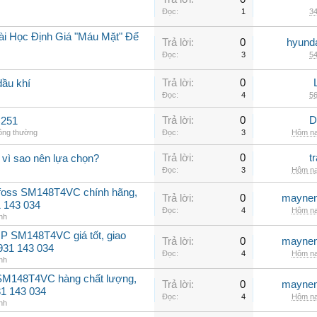
Đọc:
1
34
ài Học Định Giá "Máu Mặt" Để
Trả lời:
0
hyunda
Đọc:
3
54
Trả lời:
0
dầu khí
Đọc:
4
56
Trả lời:
0
D
C251
hông thường
Đọc:
3
Hôm na
Trả lời:
0
t
 vì sao nên lựa chọn?
Đọc:
3
Hôm na
nfoss SM148T4VC chính hãng,
Trả lời:
0
maynen
31 143 034
Đọc:
4
Hôm na
nh
P SM148T4VC giá tốt, giao
Trả lời:
0
maynen
0931 143 034
Đọc:
4
Hôm na
nh
 SM148T4VC hàng chất lượng,
Trả lời:
0
maynen
31 143 034
Đọc:
4
Hôm na
nh