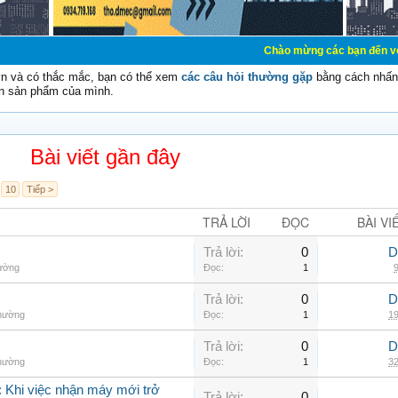
Chào mừng các bạn đến với Diễn đàn Cơ 
vn và có thắc mắc, bạn có thể xem
các câu hỏi thường gặp
bằng cách nhấn 
n sản phẩm của mình.
Bài viết gần đây
10
Tiếp >
TRẢ LỜI
ĐỌC
BÀI VI
Trả lời:
0
D
hường
Đọc:
1
9
Trả lời:
0
D
thường
Đọc:
1
19
Trả lời:
0
D
thường
Đọc:
1
32
 Khi việc nhận máy mới trở
Trả lời:
0