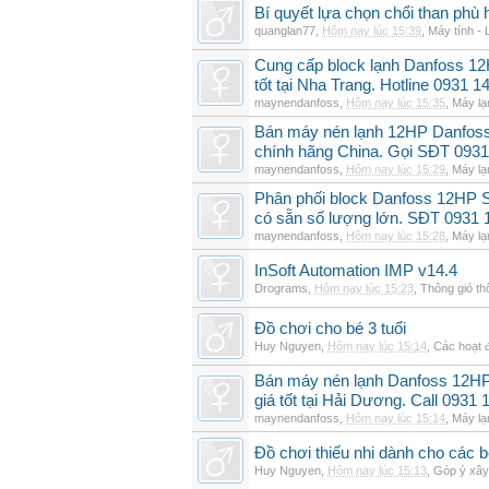
Bí quyết lựa chọn chổi than phù 
quanglan77
,
Hôm nay lúc 15:39
,
Máy tính - 
Cung cấp block lạnh Danfoss 1
tốt tại Nha Trang. Hotline 0931 1
maynendanfoss
,
Hôm nay lúc 15:35
,
Máy lạ
Bán máy nén lạnh 12HP Danfo
chính hãng China. Gọi SĐT 0931
maynendanfoss
,
Hôm nay lúc 15:29
,
Máy lạ
Phân phối block Danfoss 12HP 
có sẵn số lượng lớn. SĐT 0931 
maynendanfoss
,
Hôm nay lúc 15:28
,
Máy lạ
InSoft Automation IMP v14.4
Drograms
,
Hôm nay lúc 15:23
,
Thông gió t
Đồ chơi cho bé 3 tuổi
Huy Nguyen
,
Hôm nay lúc 15:14
,
Các hoạt đ
Bán máy nén lạnh Danfoss 12H
giá tốt tại Hải Dương. Call 0931 
maynendanfoss
,
Hôm nay lúc 15:14
,
Máy lạ
Đồ chơi thiếu nhi dành cho các bé 
Huy Nguyen
,
Hôm nay lúc 15:13
,
Góp ý xây