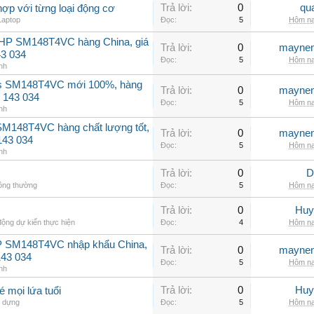
Trả lời:
0
qu
hợp với từng loại động cơ
Laptop
Đọc:
5
Hôm na
2HP SM148T4VC hàng China, giá
Trả lời:
0
maynen
43 034
Đọc:
5
Hôm na
nh
ss SM148T4VC mới 100%, hàng
Trả lời:
0
maynen
 143 034
Đọc:
5
Hôm na
nh
SM148T4VC hàng chất lượng tốt,
Trả lời:
0
maynen
143 034
Đọc:
5
Hôm na
nh
Trả lời:
0
D
hông thường
Đọc:
5
Hôm na
Trả lời:
0
Huy
ộng dự kiến thực hiện
Đọc:
4
Hôm na
P SM148T4VC nhập khẩu China,
Trả lời:
0
maynen
143 034
Đọc:
5
Hôm na
nh
Trả lời:
0
Huy
mọi lứa tuổi
 dựng
Đọc:
5
Hôm na