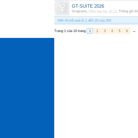
GT-SUITE 2026
Drograms
,
Hôm nay lúc 15:12
,
Thông gió t
Hiển thị kết quả từ 1 đến 20 của 200
Trang 1 của 10 trang
1
2
3
4
5
6
→