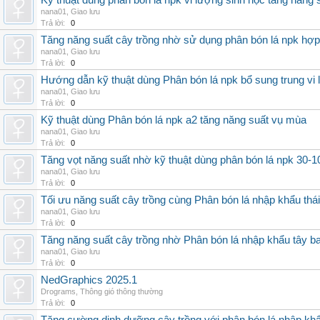
Kỹ thuật dùng phân bón lá npk vi lượng sinh học tăng năng 
nana01
,
Giao lưu
Trả lời:
0
Tăng năng suất cây trồng nhờ sử dụng phân bón lá npk hợp 
nana01
,
Giao lưu
Trả lời:
0
Hướng dẫn kỹ thuật dùng Phân bón lá npk bổ sung trung vi
nana01
,
Giao lưu
Trả lời:
0
Kỹ thuật dùng Phân bón lá npk a2 tăng năng suất vụ mùa
nana01
,
Giao lưu
Trả lời:
0
Tăng vọt năng suất nhờ kỹ thuật dùng phân bón lá npk 30-1
nana01
,
Giao lưu
Trả lời:
0
Tối ưu năng suất cây trồng cùng Phân bón lá nhập khẩu thái
nana01
,
Giao lưu
Trả lời:
0
Tăng năng suất cây trồng nhờ Phân bón lá nhập khẩu tây b
nana01
,
Giao lưu
Trả lời:
0
NedGraphics 2025.1
Drograms
,
Thông gió thông thường
Trả lời:
0