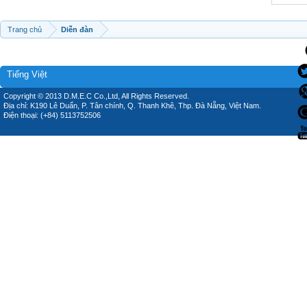
Trang chủ
Diễn đàn
Tiếng Việt
Copyright © 2013 D.M.E.C Co.,Ltd, All Rights Reserved.
Địa chỉ: K190 Lê Duẩn, P. Tân chính, Q. Thanh Khê, Thp. Đà Nẵng, Việt Nam.
Điện thoại: (+84) 5113752506