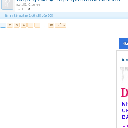
Tăng năng suất cây trồng cùng Phân bón lá kali canxi bo
nana01
,
Giao lưu
Trả lời:
0
Hiển thị kết quả từ 1 đến 20 của 200
1
2
3
4
5
6
→
10
Tiếp >
Đă
Liê