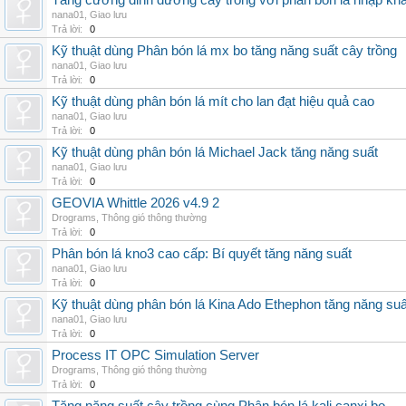
Tăng cường dinh dưỡng cây trồng với phân bón lá nhập kh
nana01
,
Giao lưu
Trả lời:
0
Kỹ thuật dùng Phân bón lá mx bo tăng năng suất cây trồng
nana01
,
Giao lưu
Trả lời:
0
Kỹ thuật dùng phân bón lá mít cho lan đạt hiệu quả cao
nana01
,
Giao lưu
Trả lời:
0
Kỹ thuật dùng phân bón lá Michael Jack tăng năng suất
nana01
,
Giao lưu
Trả lời:
0
GEOVIA Whittle 2026 v4.9 2
Drograms
,
Thông gió thông thường
Trả lời:
0
Phân bón lá kno3 cao cấp: Bí quyết tăng năng suất
nana01
,
Giao lưu
Trả lời:
0
Kỹ thuật dùng phân bón lá Kina Ado Ethephon tăng năng suấ
nana01
,
Giao lưu
Trả lời:
0
Process IT OPC Simulation Server
Drograms
,
Thông gió thông thường
Trả lời:
0