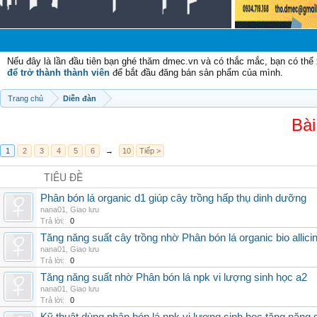
Nếu đây là lần đầu tiên bạn ghé thăm dmec.vn và có thắc mắc, bạn có th
để trở thành thành viên
để bắt đầu đăng bán sản phẩm của mình.
Trang chủ
Diễn đàn
Bài
1
2
3
4
5
6
→
10
Tiếp >
TIÊU ĐỀ
Phân bón lá organic d1 giúp cây trồng hấp thụ dinh dưỡng
nana01
,
Giao lưu
Trả lời:
0
Tăng năng suất cây trồng nhờ Phân bón lá organic bio allici
nana01
,
Giao lưu
Trả lời:
0
Tăng năng suất nhờ Phân bón lá npk vi lượng sinh học a2
nana01
,
Giao lưu
Trả lời:
0