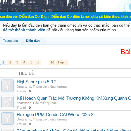
 Diễn đàn Cơ Điện - Diễn đàn Cơ điện là nơi chia sẽ kiến thức kinh nghiệm tron
Nếu đây là lần đầu tiên bạn ghé thăm dmec.vn và có thắc mắc, bạn có th
để trở thành thành viên
để bắt đầu đăng bán sản phẩm của mình.
Trang chủ
Diễn đàn
Bài
1
2
3
4
5
6
→
10
Tiếp >
TIÊU ĐỀ
HighScore plus 5.3 2
Drograms
,
Thông gió thông thường
Trả lời:
0
Kế Hoạch Quan Trắc Môi Trường Không Khí Xung Quanh
nhattinseo
,
Các thiết bị khác
Trả lời:
0
Hexagon PPM Coade CADWorx 2025 2
Drograms
,
Thông gió thông thường
Trả lời:
0