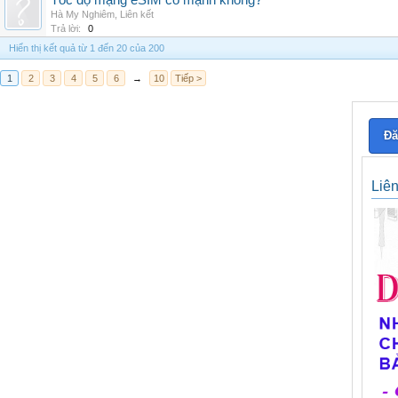
Tốc độ mạng eSIM có mạnh không?
Hà My Nghiêm
,
Liên kết
Trả lời:
0
Hiển thị kết quả từ 1 đến 20 của 200
1
2
3
4
5
6
→
10
Tiếp >
Đă
Liê