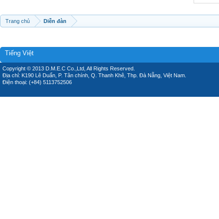
Trang chủ
Diễn đàn
Tiếng Việt
Copyright © 2013 D.M.E.C Co.,Ltd, All Rights Reserved.
Địa chỉ: K190 Lê Duẩn, P. Tân chính, Q. Thanh Khê, Thp. Đà Nẵng, Việt Nam.
Điện thoại: (+84) 5113752506