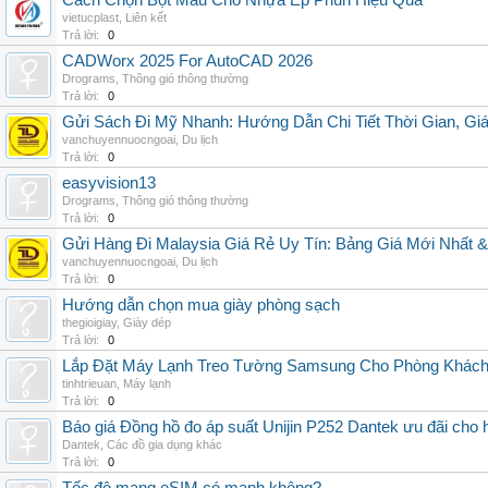
Cách Chọn Bột Màu Cho Nhựa Ép Phun Hiệu Quả
vietucplast
,
Liên kết
Trả lời:
0
CADWorx 2025 For AutoCAD 2026
Drograms
,
Thông gió thông thường
Trả lời:
0
Gửi Sách Đi Mỹ Nhanh: Hướng Dẫn Chi Tiết Thời Gian, G
vanchuyennuocngoai
,
Du lịch
Trả lời:
0
easyvision13
Drograms
,
Thông gió thông thường
Trả lời:
0
Gửi Hàng Đi Malaysia Giá Rẻ Uy Tín: Bảng Giá Mới Nhất 
vanchuyennuocngoai
,
Du lịch
Trả lời:
0
Hướng dẫn chọn mua giày phòng sạch
thegioigiay
,
Giày dép
Trả lời:
0
Lắp Đặt Máy Lạnh Treo Tường Samsung Cho Phòng Khác
tinhtrieuan
,
Máy lạnh
Trả lời:
0
Báo giá Đồng hồ đo áp suất Unijin P252 Dantek ưu đãi cho h
Dantek
,
Các đồ gia dụng khác
Trả lời:
0