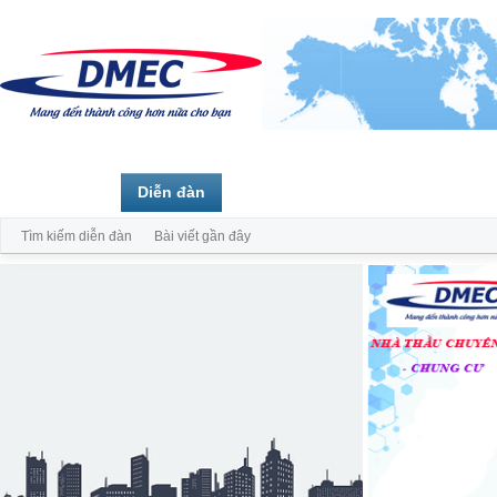
Trang chủ
Diễn đàn
Thành viên
Tìm kiếm diễn đàn
Bài viết gần đây