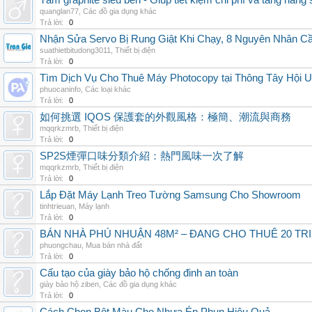
Tấm graphite siêu bền - Giúp tiết kiệm chi phí và tăng năng 
quanglan77
,
Các đồ gia dụng khác
Trả lời:
0
Nhận Sửa Servo Bị Rung Giật Khi Chạy, 8 Nguyên Nhân C
suathietbitudong3011
,
Thiết bị điện
Trả lời:
0
Tìm Dịch Vụ Cho Thuê Máy Photocopy tại Thông Tây Hội U
phuocaninfo
,
Các loại khác
Trả lời:
0
如何挑選 IQOS 保護套的外觀風格：極簡、潮流與商務
mqqrkzmrb
,
Thiết bị điện
Trả lời:
0
SP2S煙彈口味分類介紹：熱門風味一次了解
mqqrkzmrb
,
Thiết bị điện
Trả lời:
0
Lắp Đặt Máy Lạnh Treo Tường Samsung Cho Showroom
tinhtrieuan
,
Máy lạnh
Trả lời:
0
BÁN NHÀ PHÚ NHUẬN 48M² – ĐANG CHO THUÊ 20 TRIỆ
phuongchau
,
Mua bán nhà đất
Trả lời:
0
Cấu tạo của giày bảo hộ chống đinh an toàn
giày bảo hộ ziben
,
Các đồ gia dụng khác
Trả lời:
0