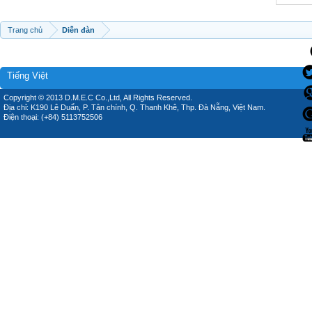
Trang chủ
Diễn đàn
Tiếng Việt
Copyright © 2013 D.M.E.C Co.,Ltd, All Rights Reserved.
Địa chỉ: K190 Lê Duẩn, P. Tân chính, Q. Thanh Khê, Thp. Đà Nẵng, Việt Nam.
Điện thoại: (+84) 5113752506