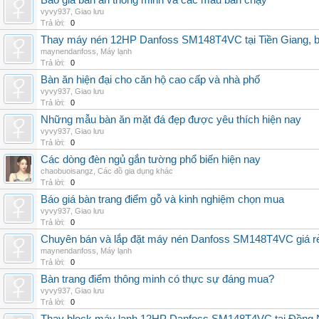
Báo giá bàn ăn thông minh và các mẫu bán chạy
vyvy937
,
Giao lưu
Trả lời:
0
Thay máy nén 12HP Danfoss SM148T4VC tại Tiền Giang, b
maynendanfoss
,
Máy lạnh
Trả lời:
0
Bàn ăn hiện đại cho căn hộ cao cấp và nhà phố
vyvy937
,
Giao lưu
Trả lời:
0
Những mẫu bàn ăn mặt đá đẹp được yêu thích hiện nay
vyvy937
,
Giao lưu
Trả lời:
0
Các dòng đèn ngủ gắn tường phổ biến hiện nay
chaobuoisangz
,
Các đồ gia dụng khác
Trả lời:
0
Báo giá bàn trang điểm gỗ và kinh nghiệm chọn mua
vyvy937
,
Giao lưu
Trả lời:
0
Chuyên bán và lắp đặt máy nén Danfoss SM148T4VC giá rẻ,
maynendanfoss
,
Máy lạnh
Trả lời:
0
Bàn trang điểm thông minh có thực sự đáng mua?
vyvy937
,
Giao lưu
Trả lời:
0