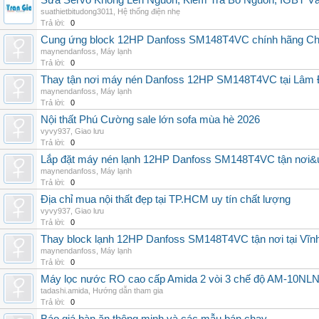
Sửa Servo Không Lên Nguồn, Kiểm Tra Bo Nguồn, IGBT V
suathietbitudong3011
,
Hệ thống điện nhẹ
Trả lời:
0
Cung ứng block 12HP Danfoss SM148T4VC chính hãng China
maynendanfoss
,
Máy lạnh
Trả lời:
0
Thay tận nơi máy nén Danfoss 12HP SM148T4VC tại Lâm Đ
maynendanfoss
,
Máy lạnh
Trả lời:
0
Nội thất Phú Cường sale lớn sofa mùa hè 2026
vyvy937
,
Giao lưu
Trả lời:
0
Lắp đặt máy nén lạnh 12HP Danfoss SM148T4VC tận nơi&uy
maynendanfoss
,
Máy lạnh
Trả lời:
0
Địa chỉ mua nội thất đẹp tại TP.HCM uy tín chất lượng
vyvy937
,
Giao lưu
Trả lời:
0
Thay block lạnh 12HP Danfoss SM148T4VC tận nơi tại Vĩnh 
maynendanfoss
,
Máy lạnh
Trả lời:
0
Máy lọc nước RO cao cấp Amida 2 vòi 3 chế độ AM-10NLNB2
tadashi.amida
,
Hướng dẫn tham gia
Trả lời:
0