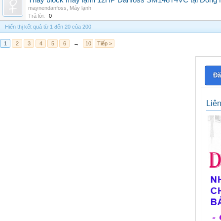
Thay block máy lạnh 12HP Danfoss SM148T4VC tại Đồng Nai
maynendanfoss
,
Máy lạnh
Trả lời:
0
Hiển thị kết quả từ 1 đến 20 của 200
1
2
3
4
5
6
→
10
Tiếp >
Đă
Liê