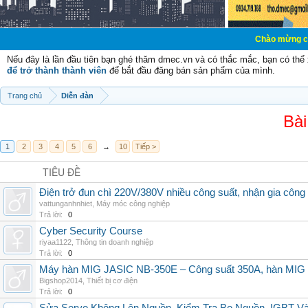
Chào mừng các bạn đến với
Nếu đây là lần đầu tiên bạn ghé thăm dmec.vn và có thắc mắc, bạn có th
để trở thành thành viên
để bắt đầu đăng bán sản phẩm của mình.
Trang chủ
Diễn đàn
Bài
1
2
3
4
5
6
→
10
Tiếp >
TIÊU ĐỀ
Điện trở đun chì 220V/380V nhiều công suất, nhận gia công
vattunganhnhiet
,
Máy móc công nghiệp
Trả lời:
0
Cyber Security Course
riyaa1122
,
Thông tin doanh nghiệp
Trả lời:
0
Máy hàn MIG JASIC NB-350E – Công suất 350A, hàn MI
Bigshop2014
,
Thiết bị cơ điện
Trả lời:
0