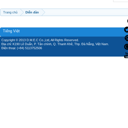
Trang chủ
Diễn đàn
Tiếng Việt
Copyright © 2013 D.M.E.C Co.,Ltd, All Rights Reserved.
Địa chỉ: K190 Lê Duẩn, P. Tân chính, Q. Thanh Khê, Thp. Đà Nẵng, Việt Nam.
Điện thoại: (+84) 5113752506