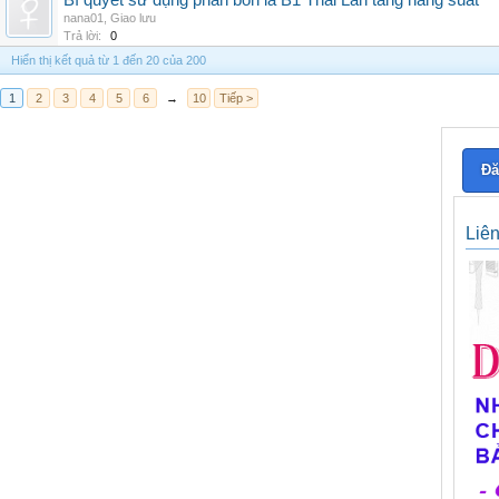
Bí quyết sử dụng phân bón lá B1 Thái Lan tăng năng suất
nana01
,
Giao lưu
Trả lời:
0
Hiển thị kết quả từ 1 đến 20 của 200
1
2
3
4
5
6
→
10
Tiếp >
Đă
Liê