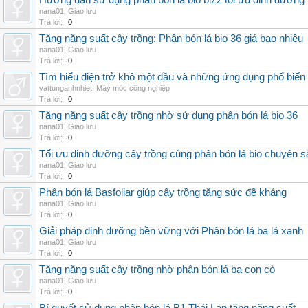
Hướng dẫn sử dụng phân bón lá bio bizz tối ưu dinh dưỡng
nana01
,
Giao lưu
Trả lời:
0
Tăng năng suất cây trồng: Phân bón lá bio 36 giá bao nhiêu
nana01
,
Giao lưu
Trả lời:
0
Tìm hiểu điện trở khô một đầu và những ứng dụng phổ biến 
vattunganhnhiet
,
Máy móc công nghiệp
Trả lời:
0
Tăng năng suất cây trồng nhờ sử dụng phân bón lá bio 36
nana01
,
Giao lưu
Trả lời:
0
Tối ưu dinh dưỡng cây trồng cùng phân bón lá bio chuyên s
nana01
,
Giao lưu
Trả lời:
0
Phân bón lá Basfoliar giúp cây trồng tăng sức đề kháng
nana01
,
Giao lưu
Trả lời:
0
Giải pháp dinh dưỡng bền vững với Phân bón lá ba lá xanh
nana01
,
Giao lưu
Trả lời:
0
Tăng năng suất cây trồng nhờ phân bón lá ba con cò
nana01
,
Giao lưu
Trả lời:
0