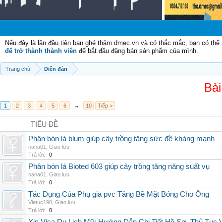
Nếu đây là lần đầu tiên bạn ghé thăm dmec.vn và có thắc mắc, bạn có th
để trở thành thành viên
để bắt đầu đăng bán sản phẩm của mình.
Trang chủ
Diễn đàn
Bài
1
2
3
4
5
6
→
10
Tiếp >
TIÊU ĐỀ
Phân bón lá blum giúp cây trồng tăng sức đề kháng mạnh
nana01
,
Giao lưu
Trả lời:
0
Phân bón lá Bioted 603 giúp cây trồng tăng năng suất vụ
nana01
,
Giao lưu
Trả lời:
0
Tác Dụng Của Phụ gia pvc Tăng Bề Mặt Bóng Cho Ống
Vietuc190
,
Giao lưu
Trả lời:
0