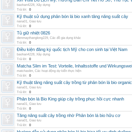
Xin Visa Du Lịch Mỹ: Hướng Dẫn Chi Tiết Hồ Sơ, Thủ Tục
baohan4228
,
Xây dựng
Trả lời:
0
Kỹ thuật sử dụng phân bón lá bio xanh tăng năng suất cây
nana01
,
Giao lưu
Trả lời:
0
Tủ giữ nhiệt 0826
dienmaythanglong229
,
Các đồ gia dụng khác
Trả lời:
0
Điều kiện đăng ký quốc tịch Mỹ cho con sinh tại Việt Nam
baohan4228
,
Xây dựng
Trả lời:
0
Matcha Slim im Test: Vorteile, Inhaltsstoffe und Wirkungswe
matchaslim
,
Các hoạt động dự kiến thực hiện
Trả lời:
0
Kỹ thuật tăng năng suất cây trồng từ phân bón lá bio organic
nana01
,
Giao lưu
Trả lời:
0
Phân bón lá Bio King giúp cây trồng phục hồi cực nhanh
nana01
,
Giao lưu
Trả lời:
0
Tăng năng suất cây trồng nhờ Phân bón lá bio hữu cơ
nana01
,
Giao lưu
Trả lời:
0