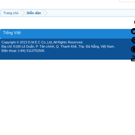
Trang chủ
Diễn đàn
Tiếng Việt
Copyright © 2013 D.M.E.C Co.,Ltd, All Rights Reserved.
Địa chỉ: K190 Lê Duẩn, P. Tân chính, Q. Thanh Khê, Thp. Đà Nẵng, Việt Nam.
Điện thoại: (+84) 5113752506