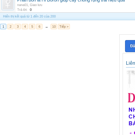
Phân bón lá Hi Boron giúp cây chống rụng trái hiệu quả
nana01
,
Giao lưu
Trả lời:
0
Hiển thị kết quả từ 1 đến 20 của 200
1
2
3
4
5
6
→
10
Tiếp >
Đă
Liê