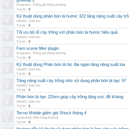
grlweap 2
Drograms
,
Thông gió thông thường
Trả lời:
0
Kỹ thuật dùng phân bón lá humic 322 tăng năng suất cây tr
nana01
,
Giao lưu
Trả lời:
0
Tối ưu bộ rễ cây trồng với phân bón lá humic hiệu quả
nana01
,
Giao lưu
Trả lời:
0
Faro scene filter plugin
Drograms
,
Thông gió thông thường
Trả lời:
0
Kỹ thuật dùng Phân bón lá htc đại ngàn tăng năng suất lúa
nana01
,
Giao lưu
Trả lời:
0
Tăng năng suất cây trồng nhờ sử dụng phân bón lá hpc 97
nana01
,
Giao lưu
Trả lời:
0
Phân bón lá hpc 22hxn giúp cây trồng tăng sức đề kháng
nana01
,
Giao lưu
Trả lời:
0
Tecno Mobile giảm giá Shock tháng 4
namtran08
,
Điện thoại Android
Trả lời:
9