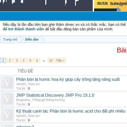
Nếu đây là lần đầu tiên bạn ghé thăm dmec.vn và có thắc mắc, bạn có th
để trở thành thành viên
để bắt đầu đăng bán sản phẩm của mình.
Trang chủ
Diễn đàn
Bài
1
2
3
4
5
6
→
10
Tiếp >
TIÊU ĐỀ
Phân bón lá humic hoa kỳ giúp cây trồng tăng năng suất
nana01
,
Giao lưu
Trả lời:
0
JMP Statistical Discovery JMP Pro 19.1.0
Drograms
,
Thông gió thông thường
Trả lời:
0
Kỹ thuật canh tác Phân bón lá humic acid cho đất phì nhiêu
nana01
,
Giao lưu
Trả lời:
0