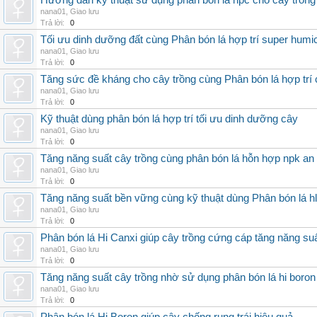
Hướng dẫn kỹ thuật sử dụng phân bón lá hpc cho cây trồng
nana01
,
Giao lưu
Trả lời:
0
Tối ưu dinh dưỡng đất cùng Phân bón lá hợp trí super humi
nana01
,
Giao lưu
Trả lời:
0
Tăng sức đề kháng cho cây trồng cùng Phân bón lá hợp trí 
nana01
,
Giao lưu
Trả lời:
0
Kỹ thuật dùng phân bón lá hợp trí tối ưu dinh dưỡng cây
nana01
,
Giao lưu
Trả lời:
0
Tăng năng suất cây trồng cùng phân bón lá hỗn hợp npk an
nana01
,
Giao lưu
Trả lời:
0
Tăng năng suất bền vững cùng kỹ thuật dùng Phân bón lá h
nana01
,
Giao lưu
Trả lời:
0
Phân bón lá Hi Canxi giúp cây trồng cứng cáp tăng năng su
nana01
,
Giao lưu
Trả lời:
0
Tăng năng suất cây trồng nhờ sử dụng phân bón lá hi boron
nana01
,
Giao lưu
Trả lời:
0