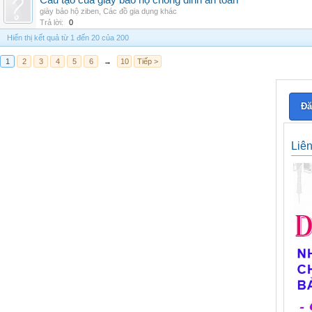
Cấu tạo của giày bảo hộ chống đinh an toàn
giày bảo hộ ziben
,
Các đồ gia dụng khác
Trả lời:
0
Hiển thị kết quả từ 1 đến 20 của 200
1
2
3
4
5
6
→
10
Tiếp >
Đă
Liê