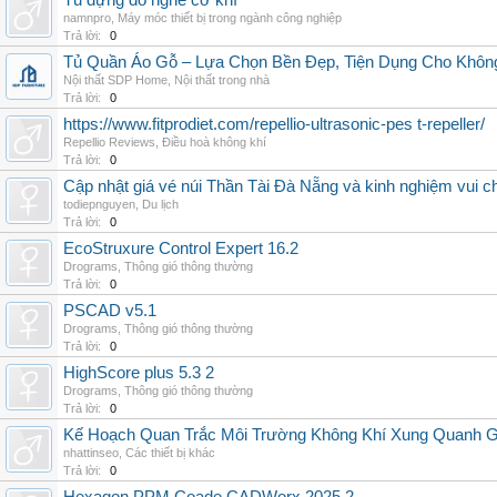
Tủ đựng đồ nghề cơ khí
namnpro
,
Máy móc thiết bị trong ngành công nghiệp
Trả lời:
0
Tủ Quần Áo Gỗ – Lựa Chọn Bền Đẹp, Tiện Dụng Cho Khôn
Nội thất SDP Home
,
Nội thất trong nhà
Trả lời:
0
https://www.fitprodiet.com/repellio-ultrasonic-pes t-repeller/
Repellio Reviews
,
Điều hoà không khí
Trả lời:
0
Cập nhật giá vé núi Thần Tài Đà Nẵng và kinh nghiệm vui c
todiepnguyen
,
Du lịch
Trả lời:
0
EcoStruxure Control Expert 16.2
Drograms
,
Thông gió thông thường
Trả lời:
0
PSCAD v5.1
Drograms
,
Thông gió thông thường
Trả lời:
0
HighScore plus 5.3 2
Drograms
,
Thông gió thông thường
Trả lời:
0
Kế Hoạch Quan Trắc Môi Trường Không Khí Xung Quanh
nhattinseo
,
Các thiết bị khác
Trả lời:
0