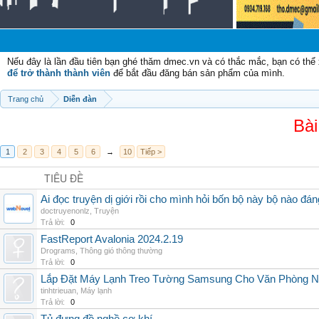
Nếu đây là lần đầu tiên bạn ghé thăm dmec.vn và có thắc mắc, bạn có th
để trở thành thành viên
để bắt đầu đăng bán sản phẩm của mình.
Trang chủ
Diễn đàn
Bài
1
2
3
4
5
6
→
10
Tiếp >
TIÊU ĐỀ
Ai đọc truyện dị giới rồi cho mình hỏi bốn bộ này bộ nào đá
doctruyenonlz
,
Truyện
Trả lời:
0
FastReport Avalonia 2024.2.19
Drograms
,
Thông gió thông thường
Trả lời:
0
Lắp Đặt Máy Lạnh Treo Tường Samsung Cho Văn Phòng 
tinhtrieuan
,
Máy lạnh
Trả lời:
0