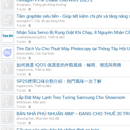
Hexagon PPM Coade CADWorx 2025 2
Drograms
,
Thông gió thông thường
Trả lời:
0
Tấm graphite siêu bền - Giúp tiết kiệm chi phí và tăng năng 
quanglan77
,
Các đồ gia dụng khác
Trả lời:
0
Nhận Sửa Servo Bị Rung Giật Khi Chạy, 8 Nguyên Nhân C
suathietbitudong3011
,
Thiết bị điện
Trả lời:
0
Tìm Dịch Vụ Cho Thuê Máy Photocopy tại Thông Tây Hội U
phuocaninfo
,
Các loại khác
Trả lời:
0
如何挑選 IQOS 保護套的外觀風格：極簡、潮流與商務
mqqrkzmrb
,
Thiết bị điện
Trả lời:
0
SP2S煙彈口味分類介紹：熱門風味一次了解
mqqrkzmrb
,
Thiết bị điện
Trả lời:
0
Lắp Đặt Máy Lạnh Treo Tường Samsung Cho Showroom
tinhtrieuan
,
Máy lạnh
Trả lời:
0
BÁN NHÀ PHÚ NHUẬN 48M² – ĐANG CHO THUÊ 20 TRIỆ
phuongchau
,
Mua bán nhà đất
Trả lời:
0