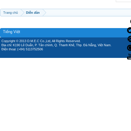
Trang chủ
Diễn đàn
Tiếng Việt
Copyright © 2013 D.M.E.C Co.,Ltd, All Rights Reserved.
Địa chỉ: K190 Lê Duẩn, P. Tân chính, Q. Thanh Khê, Thp. Đà Nẵng, Việt Nam.
Điện thoại: (+84) 5113752506