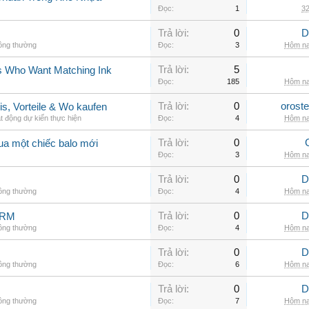
Đọc:
1
32
Trả lời:
0
D
hông thường
Đọc:
3
Hôm na
Trả lời:
5
rs Who Want Matching Ink
Đọc:
185
Hôm na
Trả lời:
0
orost
is, Vorteile & Wo kaufen
t động dự kiến thực hiện
Đọc:
4
Hôm na
Trả lời:
0
ua một chiếc balo mới
Đọc:
3
Hôm na
Trả lời:
0
D
hông thường
Đọc:
4
Hôm na
Trả lời:
0
D
ARM
hông thường
Đọc:
4
Hôm na
Trả lời:
0
D
hông thường
Đọc:
6
Hôm na
Trả lời:
0
D
hông thường
Đọc:
7
Hôm na