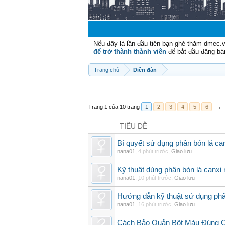
Nếu đây là lần đầu tiên bạn ghé thăm dmec.
để trở thành thành viên
để bắt đầu đăng bá
Trang chủ
Diễn đàn
Trang 1 của 10 trang
1
2
3
4
5
6
→
TIÊU ĐỀ
Bí quyết sử dụng phân bón lá can
nana01
,
4 phút trước
,
Giao lưu
Kỹ thuật dùng phân bón lá canxi n
nana01
,
10 phút trước
,
Giao lưu
Hướng dẫn kỹ thuật sử dụng phâ
nana01
,
16 phút trước
,
Giao lưu
Cách Bảo Quản Bột Màu Đúng 