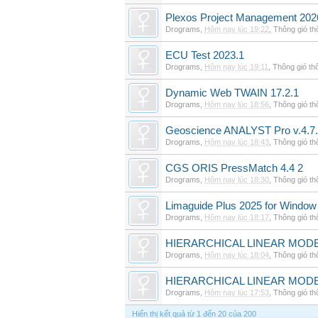
Plexos Project Management 202
Drograms
,
Hôm nay lúc 19:22
,
Thông gió t
ECU Test 2023.1
Drograms
,
Hôm nay lúc 19:11
,
Thông gió th
Dynamic Web TWAIN 17.2.1
Drograms
,
Hôm nay lúc 18:56
,
Thông gió t
Geoscience ANALYST Pro v.4.7.
Drograms
,
Hôm nay lúc 18:43
,
Thông gió t
CGS ORIS PressMatch 4.4 2
Drograms
,
Hôm nay lúc 18:30
,
Thông gió t
Limaguide Plus 2025 for Window
Drograms
,
Hôm nay lúc 18:17
,
Thông gió t
HIERARCHICAL LINEAR MODE
Drograms
,
Hôm nay lúc 18:04
,
Thông gió t
HIERARCHICAL LINEAR MOD
Drograms
,
Hôm nay lúc 17:53
,
Thông gió t
Hiển thị kết quả từ 1 đến 20 của 200