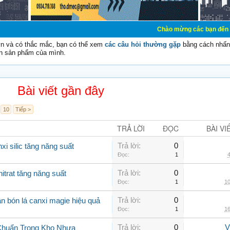
Chào mừng các bạn đến với Diễn đàn Cơ Đi
vn và có thắc mắc, bạn có thể xem
các câu hỏi thường gặp
bằng cách nhấn 
n sản phẩm của mình.
Bài viết gần đây
10
Tiếp >
TRẢ LỜI
ĐỌC
BÀI VI
Trả lời:
0
xi silic tăng năng suất
Đọc:
1
4
Trả lời:
0
itrat tăng năng suất
Đọc:
1
10
Trả lời:
0
n bón lá canxi magie hiệu quả
Đọc:
1
16
Trả lời:
0
V
Chuẩn Trong Kho Nhựa