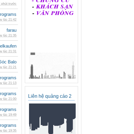
 phút trước
rograms
y lúc 21:42
farau
y lúc 21:35
eelkaufen
y lúc 21:31
Góc Balo
y lúc 21:21
rograms
y lúc 21:13
rograms
Liên hệ quảng cáo 2
y lúc 21:00
rograms
y lúc 19:49
rograms
y lúc 19:35