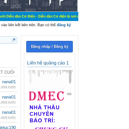
ện - Diễn đàn Cơ điện là nơi chia sẽ kiến thức kinh nghiệm trong lãnh vực cơ 
vào liên kết bên trên. Bạn có thể
đăng ký
Đăng nhập / Đăng ký
Liên hệ quảng cáo 1
ẾT CUỐI
nana01
 phút trước
nana01
 phút trước
nana01
 phút trước
ietuc190