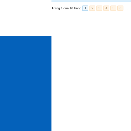
Trang 1 của 10 trang
1
2
3
4
5
6
→