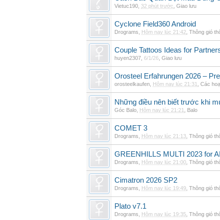
Vietuc190
,
32 phút trước
,
Giao lưu
Cyclone Field360 Android
Drograms
,
Hôm nay lúc 21:42
,
Thông gió t
Couple Tattoos Ideas for Partne
huyen2307
,
6/1/26
,
Giao lưu
Orosteel Erfahrungen 2026 – Pre
orosteelkaufen
,
Hôm nay lúc 21:31
,
Các hoạ
Những điều nên biết trước khi m
Góc Balo
,
Hôm nay lúc 21:21
,
Balo
COMET 3
Drograms
,
Hôm nay lúc 21:13
,
Thông gió t
GREENHILLS MULTI 2023 for 
Drograms
,
Hôm nay lúc 21:00
,
Thông gió t
Cimatron 2026 SP2
Drograms
,
Hôm nay lúc 19:49
,
Thông gió t
Plato v7.1
Drograms
,
Hôm nay lúc 19:35
,
Thông gió t