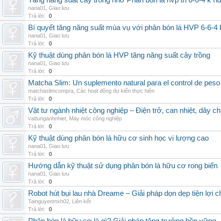
Tăng năng suất cây trồng nhờ Phân bón lá hvp tn 6-6-4 k h
nana01
,
Giao lưu
Trả lời:
0
Bí quyết tăng năng suất mùa vụ với phân bón lá HVP 6-6-4 
nana01
,
Giao lưu
Trả lời:
0
Kỹ thuật dùng phân bón lá HVP tăng năng suất cây trồng
nana01
,
Giao lưu
Trả lời:
0
Matcha Slim: Un suplemento natural para el control de peso
matchaslimcompra
,
Các hoạt động dự kiến thực hiện
Trả lời:
0
Vật tư ngành nhiệt công nghiệp – Điện trở, can nhiệt, dây ch
vattunganhnhiet
,
Máy móc công nghiệp
Trả lời:
0
Kỹ thuật dùng phân bón lá hữu cơ sinh học vi lượng cao
nana01
,
Giao lưu
Trả lời:
0
Hướng dẫn kỹ thuật sử dụng phân bón lá hữu cơ rong biển
nana01
,
Giao lưu
Trả lời:
0
Robot hút bụi lau nhà Dreame – Giải pháp dọn dẹp tiện lợi ch
Tainguyenmxh02
,
Liên kết
Trả lời:
0