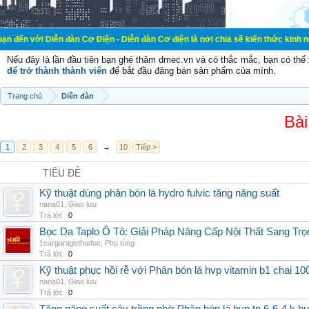
ễn đàn Cơ Điện - Diễn đàn Cơ điện là nơi chia sẽ kiến thức kinh nghiệm trong 
Nếu đây là lần đầu tiên bạn ghé thăm dmec.vn và có thắc mắc, bạn có th
để trở thành thành viên
để bắt đầu đăng bán sản phẩm của mình.
Trang chủ
Diễn đàn
Bài
1
2
3
4
5
6
→
10
Tiếp >
TIÊU ĐỀ
Kỹ thuật dùng phân bón lá hydro fulvic tăng năng suất
nana01
,
Giao lưu
Trả lời:
0
Bọc Da Taplo Ô Tô: Giải Pháp Nâng Cấp Nội Thất Sang Trọ
1cargaragethuduc
,
Phụ tùng
Trả lời:
0
Kỹ thuật phục hồi rễ với Phân bón lá hvp vitamin b1 chai 10
nana01
,
Giao lưu
Trả lời:
0