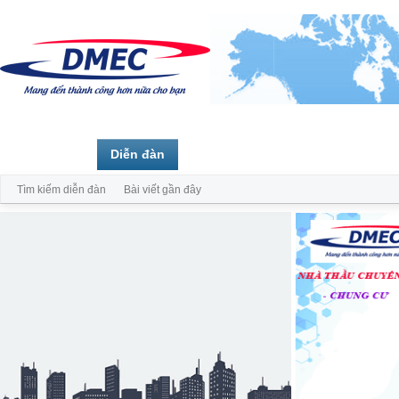
Trang chủ
Diễn đàn
Thành viên
Tìm kiếm diễn đàn
Bài viết gần đây