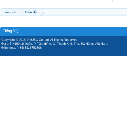
Trang chủ
Diễn đàn
Tiếng Việt
Copyright © 2013 D.M.E.C Co.,Ltd, All Rights Reserved.
Địa chỉ: K190 Lê Duẩn, P. Tân chính, Q. Thanh Khê, Thp. Đà Nẵng, Việt Nam.
Điện thoại: (+84) 5113752506