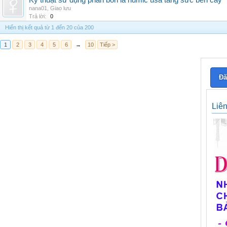
Kỹ thuật sử dụng phân bón lá humic usa tăng sức bền cây
nana01
,
Giao lưu
Trả lời:
0
Hiển thị kết quả từ 1 đến 20 của 200
1
2
3
4
5
6
→
10
Tiếp >
Đă
Liê