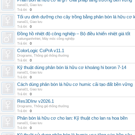
Phân bón lá hữu cơ là gì? Giải pháp tăng trưởng bền vững
nana01
,
Giao lưu
Trả lời:
0
Tối ưu dinh dưỡng cho cây trồng bằng phân bón lá hữu cơ
nana01
,
Giao lưu
Trả lời:
0
Đồng hồ nhiệt độ công nghiệp – Bộ điều khiển nhiệt giá tốt
vattunganhnhiet
,
Máy móc công nghiệp
Trả lời:
0
ColorLogic CoPrA v11.1
Drograms
,
Thông gió thông thường
Trả lời:
0
Kỹ thuật dùng phân bón lá hữu cơ khoáng hi boron 7-14
nana01
,
Giao lưu
Trả lời:
0
Cách dùng phân bón lá hữu cơ humic cải tạo đất bền vững
nana01
,
Giao lưu
Trả lời:
0
Res3DInv v2026.1
Drograms
,
Thông gió thông thường
Trả lời:
0
Phân bón lá hữu cơ cho lan: Kỹ thuật cho lan ra hoa bền
nana01
,
Giao lưu
Trả lời:
0