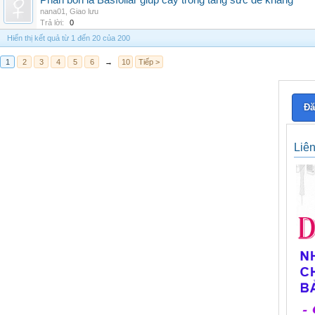
Phân bón lá Basfoliar giúp cây trồng tăng sức đề kháng
nana01
,
Giao lưu
Trả lời:
0
Hiển thị kết quả từ 1 đến 20 của 200
1
2
3
4
5
6
→
10
Tiếp >
Đă
Liê