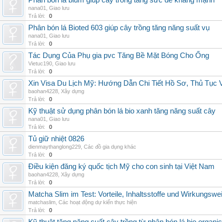
Phân bón lá blum giúp cây trồng tăng sức đề kháng mạnh
nana01
,
Giao lưu
Trả lời:
0
Phân bón lá Bioted 603 giúp cây trồng tăng năng suất vụ
nana01
,
Giao lưu
Trả lời:
0
Tác Dụng Của Phụ gia pvc Tăng Bề Mặt Bóng Cho Ống
Vietuc190
,
Giao lưu
Trả lời:
0
Xin Visa Du Lịch Mỹ: Hướng Dẫn Chi Tiết Hồ Sơ, Thủ Tục
baohan4228
,
Xây dựng
Trả lời:
0
Kỹ thuật sử dụng phân bón lá bio xanh tăng năng suất cây
nana01
,
Giao lưu
Trả lời:
0
Tủ giữ nhiệt 0826
dienmaythanglong229
,
Các đồ gia dụng khác
Trả lời:
0
Điều kiện đăng ký quốc tịch Mỹ cho con sinh tại Việt Nam
baohan4228
,
Xây dựng
Trả lời:
0
Matcha Slim im Test: Vorteile, Inhaltsstoffe und Wirkungswe
matchaslim
,
Các hoạt động dự kiến thực hiện
Trả lời:
0