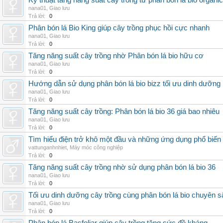
Kỹ thuật tăng năng suất cây trồng từ phân bón lá bio organic
nana01
,
Giao lưu
Trả lời:
0
Phân bón lá Bio King giúp cây trồng phục hồi cực nhanh
nana01
,
Giao lưu
Trả lời:
0
Tăng năng suất cây trồng nhờ Phân bón lá bio hữu cơ
nana01
,
Giao lưu
Trả lời:
0
Hướng dẫn sử dụng phân bón lá bio bizz tối ưu dinh dưỡng
nana01
,
Giao lưu
Trả lời:
0
Tăng năng suất cây trồng: Phân bón lá bio 36 giá bao nhiêu
nana01
,
Giao lưu
Trả lời:
0
Tìm hiểu điện trở khô một đầu và những ứng dụng phổ biến 
vattunganhnhiet
,
Máy móc công nghiệp
Trả lời:
0
Tăng năng suất cây trồng nhờ sử dụng phân bón lá bio 36
nana01
,
Giao lưu
Trả lời:
0
Tối ưu dinh dưỡng cây trồng cùng phân bón lá bio chuyên s
nana01
,
Giao lưu
Trả lời:
0