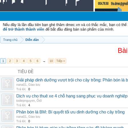
Ch
Nếu đây là lần đầu tiên bạn ghé thăm dmec.vn và có thắc mắc, bạn có th
để trở thành thành viên
để bắt đầu đăng bán sản phẩm của mình.
Trang chủ
Diễn đàn
Bài
1
2
3
4
5
6
→
10
Tiếp >
TIÊU ĐỀ
Giải pháp dinh dưỡng vượt trội cho cây trồng: Phân bón lá 
nana01
,
Giao lưu
Trả lời:
0
Dịch vụ cho thuê xe 4 chỗ hạng sang phục vụ doanh nghiệ
todiepnguyen
,
Ôtô
Trả lời:
4
Phân bón lá BM: Bí quyết tối ưu dinh dưỡng cho cây trồng
nana01
,
Giao lưu
Trả lời:
0