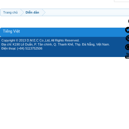
Trang chủ
Diễn đàn
Tiếng Việt
Copyright © 2013 D.M.E.C Co.,Ltd, All Rights Reserved.
Địa chỉ: K190 Lê Duẩn, P. Tân chính, Q. Thanh Khê, Thp. Đà Nẵng, Việt Nam.
Điện thoại: (+84) 5113752506