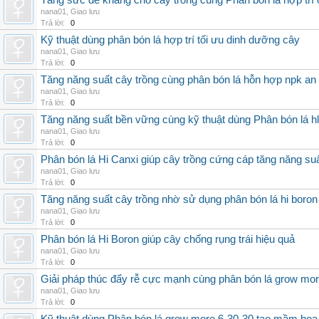
Tăng sức đề kháng cho cây trồng cùng Phân bón lá hợp trí 
nana01
,
Giao lưu
Trả lời:
0
Kỹ thuật dùng phân bón lá hợp trí tối ưu dinh dưỡng cây
nana01
,
Giao lưu
Trả lời:
0
Tăng năng suất cây trồng cùng phân bón lá hỗn hợp npk an
nana01
,
Giao lưu
Trả lời:
0
Tăng năng suất bền vững cùng kỹ thuật dùng Phân bón lá h
nana01
,
Giao lưu
Trả lời:
0
Phân bón lá Hi Canxi giúp cây trồng cứng cáp tăng năng su
nana01
,
Giao lưu
Trả lời:
0
Tăng năng suất cây trồng nhờ sử dụng phân bón lá hi boron
nana01
,
Giao lưu
Trả lời:
0
Phân bón lá Hi Boron giúp cây chống rụng trái hiệu quả
nana01
,
Giao lưu
Trả lời:
0
Giải pháp thúc đẩy rễ cực mạnh cùng phân bón lá grow mo
nana01
,
Giao lưu
Trả lời:
0