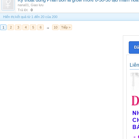
Kỹ thuật dùng Phân bón lá grow more 6-30-30 tạo mầm hoa
nana01
,
Giao lưu
Trả lời:
0
Hiển thị kết quả từ 1 đến 20 của 200
1
2
3
4
5
6
→
10
Tiếp >
Đă
Liê