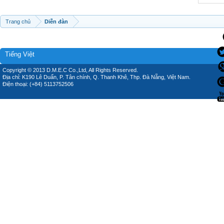
Trang chủ
Diễn đàn
Tiếng Việt
Copyright © 2013 D.M.E.C Co.,Ltd, All Rights Reserved.
Địa chỉ: K190 Lê Duẩn, P. Tân chính, Q. Thanh Khê, Thp. Đà Nẵng, Việt Nam.
Điện thoại: (+84) 5113752506