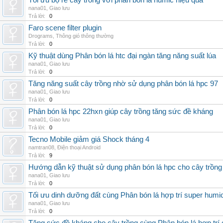
Tối ưu bộ rễ cây trồng với phân bón lá humic hiệu quả
nana01
,
Giao lưu
Trả lời:
0
Faro scene filter plugin
Drograms
,
Thông gió thông thường
Trả lời:
0
Kỹ thuật dùng Phân bón lá htc đại ngàn tăng năng suất lúa
nana01
,
Giao lưu
Trả lời:
0
Tăng năng suất cây trồng nhờ sử dụng phân bón lá hpc 97
nana01
,
Giao lưu
Trả lời:
0
Phân bón lá hpc 22hxn giúp cây trồng tăng sức đề kháng
nana01
,
Giao lưu
Trả lời:
0
Tecno Mobile giảm giá Shock tháng 4
namtran08
,
Điện thoại Android
Trả lời:
9
Hướng dẫn kỹ thuật sử dụng phân bón lá hpc cho cây trồng
nana01
,
Giao lưu
Trả lời:
0
Tối ưu dinh dưỡng đất cùng Phân bón lá hợp trí super humi
nana01
,
Giao lưu
Trả lời:
0