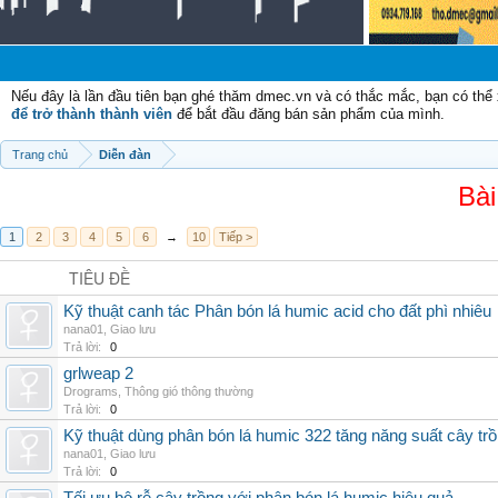
C
Nếu đây là lần đầu tiên bạn ghé thăm dmec.vn và có thắc mắc, bạn có th
để trở thành thành viên
để bắt đầu đăng bán sản phẩm của mình.
Trang chủ
Diễn đàn
Bài
1
2
3
4
5
6
→
10
Tiếp >
TIÊU ĐỀ
Kỹ thuật canh tác Phân bón lá humic acid cho đất phì nhiêu
nana01
,
Giao lưu
Trả lời:
0
grlweap 2
Drograms
,
Thông gió thông thường
Trả lời:
0
Kỹ thuật dùng phân bón lá humic 322 tăng năng suất cây tr
nana01
,
Giao lưu
Trả lời:
0