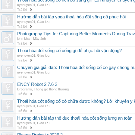
Thoái hóa đốt sống cổ nên bổ sung gì? Lời khuyên chuyên g
uyenuyen01
,
Giao lưu
Trả lời:
0
Hướng dẫn bài tập yoga thoái hóa đốt sống cổ phục hồi
uyenuyen01
,
Giao lưu
Trả lời:
0
Photography Tips for Capturing Better Moments During Trav
john khan
,
Máy ảnh
Trả lời:
0
Thoái hóa đốt sống cổ uống gì để phục hồi vận động?
uyenuyen01
,
Giao lưu
Trả lời:
0
Chuyên gia giải đáp: Thoái hóa đốt sống cổ có gây chóng m
uyenuyen01
,
Giao lưu
Trả lời:
0
ENCY Robot 2.7.6 2
Drograms
,
Thông gió thông thường
Trả lời:
0
Thoái hóa cột sống cổ có chữa được không? Lời khuyên y 
uyenuyen01
,
Giao lưu
Trả lời:
0
Hướng dẫn bài tập thể dục thoái hóa cột sống lưng an toàn
uyenuyen01
,
Giao lưu
Trả lời:
0