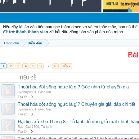
Nếu đây là lần đầu tiên bạn ghé thăm dmec.vn và có thắc mắc, bạn có th
để trở thành thành viên
để bắt đầu đăng bán sản phẩm của mình.
Trang chủ
Diễn đàn
Bài
1
2
3
4
5
6
→
10
Tiếp >
TIÊU ĐỀ
Thoái hóa đốt sống ngực là gì? Góc nhìn từ chuyên gia
uyenuyen01
,
Giao lưu
Trả lời:
0
Thoái hóa cột sống ngực là gì? Chuyên gia giải đáp chi tiết
uyenuyen01
,
Giao lưu
Trả lời:
0
Đại tiệc xả kho Tháng 8 - Tủ lạnh, tủ đông, tủ mát chính hã
BachCuc1309
,
Tủ lạnh
Trả lời:
0