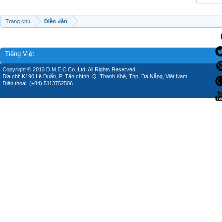
Trang chủ
Diễn đàn
Tiếng Việt
Copyright © 2013 D.M.E.C Co.,Ltd, All Rights Reserved.
Địa chỉ: K190 Lê Duẩn, P. Tân chính, Q. Thanh Khê, Thp. Đà Nẵng, Việt Nam.
Điện thoại: (+84) 5113752506