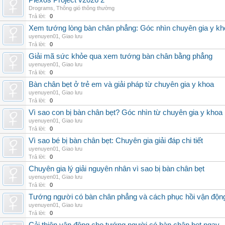
Plexos Project v2026 2
Drograms
,
Thông gió thông thường
Trả lời:
0
Xem tướng lòng bàn chân phẳng: Góc nhìn chuyên gia y kh
uyenuyen01
,
Giao lưu
Trả lời:
0
Giải mã sức khỏe qua xem tướng bàn chân bằng phẳng
uyenuyen01
,
Giao lưu
Trả lời:
0
Bàn chân bẹt ở trẻ em và giải pháp từ chuyên gia y khoa
uyenuyen01
,
Giao lưu
Trả lời:
0
Vì sao con bị bàn chân bẹt? Góc nhìn từ chuyên gia y khoa
uyenuyen01
,
Giao lưu
Trả lời:
0
Vì sao bé bị bàn chân bẹt: Chuyên gia giải đáp chi tiết
uyenuyen01
,
Giao lưu
Trả lời:
0
Chuyên gia lý giải nguyên nhân vì sao bị bàn chân bẹt
uyenuyen01
,
Giao lưu
Trả lời:
0
Tướng người có bàn chân phẳng và cách phục hồi vận độn
uyenuyen01
,
Giao lưu
Trả lời:
0