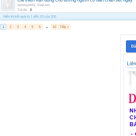
Cải thiện vận động cho tướng người có bàn chân bẹt ngay
uyenuyen01
,
Giao lưu
Trả lời:
0
Hiển thị kết quả từ 1 đến 20 của 200
1
2
3
4
5
6
→
10
Tiếp >
Đă
Liê