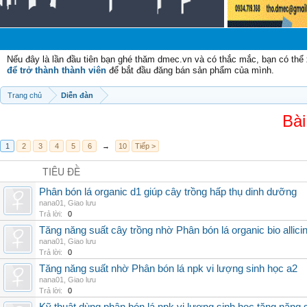
Ch
Nếu đây là lần đầu tiên bạn ghé thăm dmec.vn và có thắc mắc, bạn có th
để trở thành thành viên
để bắt đầu đăng bán sản phẩm của mình.
Trang chủ
Diễn đàn
Bài
1
2
3
4
5
6
→
10
Tiếp >
TIÊU ĐỀ
Phân bón lá organic d1 giúp cây trồng hấp thụ dinh dưỡng
nana01
,
Giao lưu
Trả lời:
0
Tăng năng suất cây trồng nhờ Phân bón lá organic bio allici
nana01
,
Giao lưu
Trả lời:
0
Tăng năng suất nhờ Phân bón lá npk vi lượng sinh học a2
nana01
,
Giao lưu
Trả lời:
0