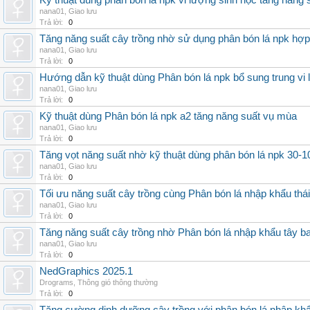
Kỹ thuật dùng phân bón lá npk vi lượng sinh học tăng năng 
nana01
,
Giao lưu
Trả lời:
0
Tăng năng suất cây trồng nhờ sử dụng phân bón lá npk hợp 
nana01
,
Giao lưu
Trả lời:
0
Hướng dẫn kỹ thuật dùng Phân bón lá npk bổ sung trung vi
nana01
,
Giao lưu
Trả lời:
0
Kỹ thuật dùng Phân bón lá npk a2 tăng năng suất vụ mùa
nana01
,
Giao lưu
Trả lời:
0
Tăng vọt năng suất nhờ kỹ thuật dùng phân bón lá npk 30-1
nana01
,
Giao lưu
Trả lời:
0
Tối ưu năng suất cây trồng cùng Phân bón lá nhập khẩu thái
nana01
,
Giao lưu
Trả lời:
0
Tăng năng suất cây trồng nhờ Phân bón lá nhập khẩu tây b
nana01
,
Giao lưu
Trả lời:
0
NedGraphics 2025.1
Drograms
,
Thông gió thông thường
Trả lời:
0