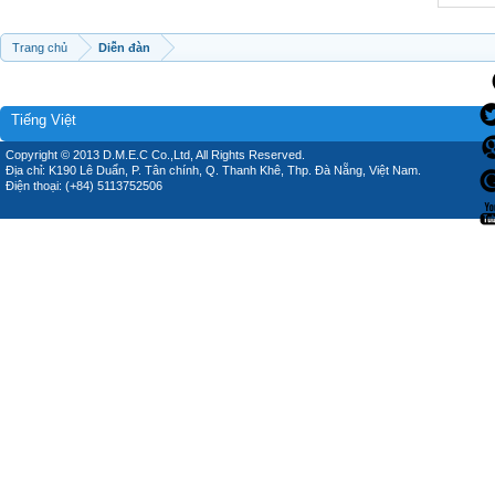
Trang chủ
Diễn đàn
Tiếng Việt
Copyright © 2013 D.M.E.C Co.,Ltd, All Rights Reserved.
Địa chỉ: K190 Lê Duẩn, P. Tân chính, Q. Thanh Khê, Thp. Đà Nẵng, Việt Nam.
Điện thoại: (+84) 5113752506