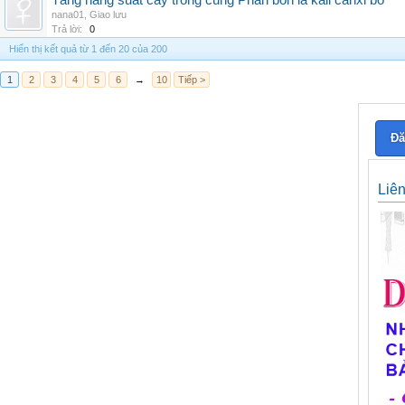
Tăng năng suất cây trồng cùng Phân bón lá kali canxi bo
nana01
,
Giao lưu
Trả lời:
0
Hiển thị kết quả từ 1 đến 20 của 200
1
2
3
4
5
6
→
10
Tiếp >
Đă
Liê