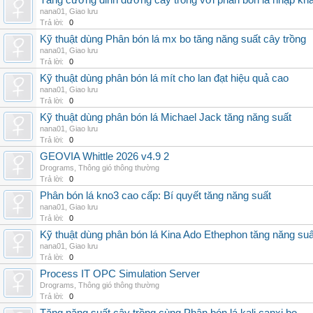
Tăng cường dinh dưỡng cây trồng với phân bón lá nhập kh
nana01
,
Giao lưu
Trả lời:
0
Kỹ thuật dùng Phân bón lá mx bo tăng năng suất cây trồng
nana01
,
Giao lưu
Trả lời:
0
Kỹ thuật dùng phân bón lá mít cho lan đạt hiệu quả cao
nana01
,
Giao lưu
Trả lời:
0
Kỹ thuật dùng phân bón lá Michael Jack tăng năng suất
nana01
,
Giao lưu
Trả lời:
0
GEOVIA Whittle 2026 v4.9 2
Drograms
,
Thông gió thông thường
Trả lời:
0
Phân bón lá kno3 cao cấp: Bí quyết tăng năng suất
nana01
,
Giao lưu
Trả lời:
0
Kỹ thuật dùng phân bón lá Kina Ado Ethephon tăng năng suấ
nana01
,
Giao lưu
Trả lời:
0
Process IT OPC Simulation Server
Drograms
,
Thông gió thông thường
Trả lời:
0