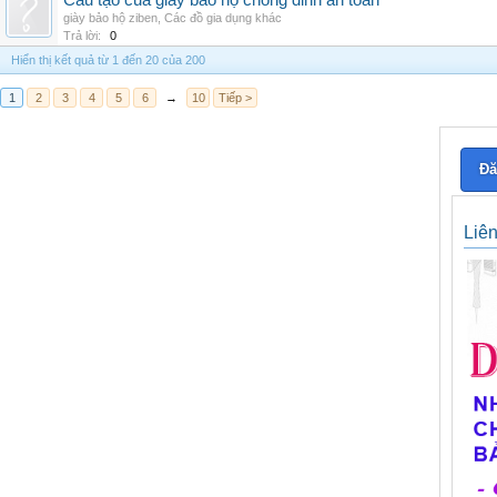
Cấu tạo của giày bảo hộ chống đinh an toàn
giày bảo hộ ziben
,
Các đồ gia dụng khác
Trả lời:
0
Hiển thị kết quả từ 1 đến 20 của 200
1
2
3
4
5
6
→
10
Tiếp >
Đă
Liê