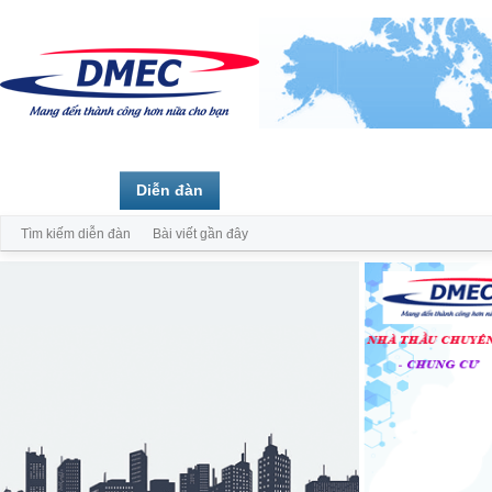
Trang chủ
Diễn đàn
Thành viên
Tìm kiếm diễn đàn
Bài viết gần đây