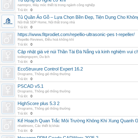
Tủ đựng đồ nghề cơ khí
namnpro
,
Máy móc thiết bị trong ngành công nghiệp
Trả lời:
0
Tủ Quần Áo Gỗ – Lựa Chọn Bền Đẹp, Tiện Dụng Cho Khôn
Nội thất SDP Home
,
Nội thất trong nhà
Trả lời:
0
https://www.fitprodiet.com/repellio-ultrasonic-pes t-repeller/
Repellio Reviews
,
Điều hoà không khí
Trả lời:
0
Cập nhật giá vé núi Thần Tài Đà Nẵng và kinh nghiệm vui c
todiepnguyen
,
Du lịch
Trả lời:
0
EcoStruxure Control Expert 16.2
Drograms
,
Thông gió thông thường
Trả lời:
0
PSCAD v5.1
Drograms
,
Thông gió thông thường
Trả lời:
0
HighScore plus 5.3 2
Drograms
,
Thông gió thông thường
Trả lời:
0
Kế Hoạch Quan Trắc Môi Trường Không Khí Xung Quanh
nhattinseo
,
Các thiết bị khác
Trả lời:
0