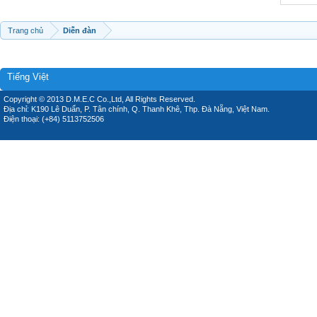
Trang chủ
Diễn đàn
Tiếng Việt
Copyright © 2013 D.M.E.C Co.,Ltd, All Rights Reserved.
Địa chỉ: K190 Lê Duẩn, P. Tân chính, Q. Thanh Khê, Thp. Đà Nẵng, Việt Nam.
Điện thoại: (+84) 5113752506