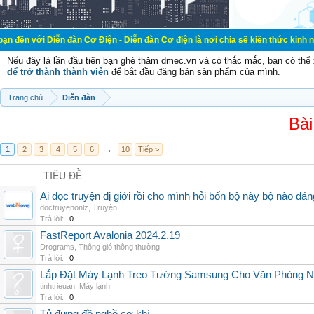
ễn đàn Cơ Điện - Diễn đàn Cơ điện là nơi chia sẽ kiến thức kinh nghiệm trong 
Nếu đây là lần đầu tiên bạn ghé thăm dmec.vn và có thắc mắc, bạn có th
để trở thành thành viên
để bắt đầu đăng bán sản phẩm của mình.
Trang chủ
Diễn đàn
Bài
1
2
3
4
5
6
→
10
Tiếp >
TIÊU ĐỀ
Ai đọc truyện dị giới rồi cho mình hỏi bốn bộ này bộ nào đá
doctruyenonlz
,
Truyện
Trả lời:
0
FastReport Avalonia 2024.2.19
Drograms
,
Thông gió thông thường
Trả lời:
0
Lắp Đặt Máy Lạnh Treo Tường Samsung Cho Văn Phòng 
tinhtrieuan
,
Máy lạnh
Trả lời:
0