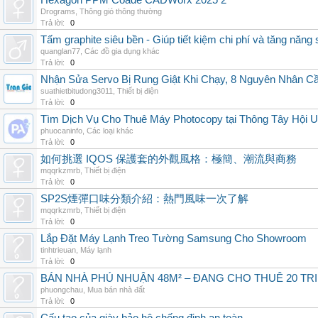
Hexagon PPM Coade CADWorx 2025 2
Drograms
,
Thông gió thông thường
Trả lời:
0
Tấm graphite siêu bền - Giúp tiết kiệm chi phí và tăng năng 
quanglan77
,
Các đồ gia dụng khác
Trả lời:
0
Nhận Sửa Servo Bị Rung Giật Khi Chạy, 8 Nguyên Nhân C
suathietbitudong3011
,
Thiết bị điện
Trả lời:
0
Tìm Dịch Vụ Cho Thuê Máy Photocopy tại Thông Tây Hội U
phuocaninfo
,
Các loại khác
Trả lời:
0
如何挑選 IQOS 保護套的外觀風格：極簡、潮流與商務
mqqrkzmrb
,
Thiết bị điện
Trả lời:
0
SP2S煙彈口味分類介紹：熱門風味一次了解
mqqrkzmrb
,
Thiết bị điện
Trả lời:
0
Lắp Đặt Máy Lạnh Treo Tường Samsung Cho Showroom
tinhtrieuan
,
Máy lạnh
Trả lời:
0
BÁN NHÀ PHÚ NHUẬN 48M² – ĐANG CHO THUÊ 20 TRIỆ
phuongchau
,
Mua bán nhà đất
Trả lời:
0