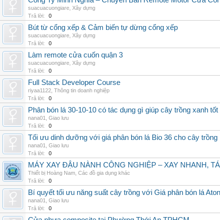
Công Ty Minh Nghĩa – Chuyên Bán Remote Motor Cửa Cổn
suacuacuongiare
,
Xây dựng
Trả lời:
0
Bút từ cổng xếp & Cảm biến tự dừng cổng xếp
suacuacuongiare
,
Xây dựng
Trả lời:
0
Làm remote cửa cuốn quận 3
suacuacuongiare
,
Xây dựng
Trả lời:
0
Full Stack Developer Course
riyaa1122
,
Thông tin doanh nghiệp
Trả lời:
0
Phân bón lá 30-10-10 có tác dụng gì giúp cây trồng xanh tốt
nana01
,
Giao lưu
Trả lời:
0
Tối ưu dinh dưỡng với giá phân bón lá Bio 36 cho cây trồng
nana01
,
Giao lưu
Trả lời:
0
MÁY XAY ĐẬU NÀNH CÔNG NGHIỆP – XAY NHANH, TÁ
Thiết bị Hoàng Nam
,
Các đồ gia dụng khác
Trả lời:
0
Bí quyết tối ưu năng suất cây trồng với Giá phân bón lá Aton
nana01
,
Giao lưu
Trả lời:
0