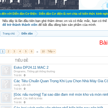
đàn Cơ Điện - Diễn đàn Cơ điện là nơi chia sẽ kiến thức kinh nghiệm trong lãnh
Nếu đây là lần đầu tiên bạn ghé thăm dmec.vn và có thắc mắc, bạn có th
để trở thành thành viên
để bắt đầu đăng bán sản phẩm của mình.
Trang chủ
Diễn đàn
Bài
1
2
3
4
5
6
→
10
Tiếp >
TIÊU ĐỀ
Esko DP24.11 MAC 2
Drograms
,
Thông gió thông thường
Trả lời:
0
Các Tiêu Chuẩn Quan Trọng Khi Lựa Chọn Nhà Máy Gia 
cazlg
,
Liên kết
Trả lời:
0
[Góc nấu nướng] Tại sao dân đam mê món kho và món ninh
pthao6
,
Các thiết bị khác
Trả lời:
0