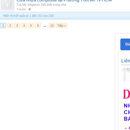
Cửa nhựa composite tại Phường Thới An TPHCM
Trà My kingdoor
,
Nội thất trong nhà
Trả lời:
0
Hiển thị kết quả từ 1 đến 20 của 200
1
2
3
4
5
6
→
10
Tiếp >
Đă
Liê