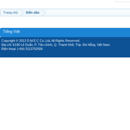
Trang chủ
Diễn đàn
Tiếng Việt
Copyright © 2013 D.M.E.C Co.,Ltd, All Rights Reserved.
Địa chỉ: K190 Lê Duẩn, P. Tân chính, Q. Thanh Khê, Thp. Đà Nẵng, Việt Nam.
Điện thoại: (+84) 5113752506