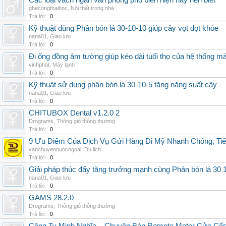
Các loại vách ngăn văn phòng phổ biến hiện nay nên biết
ghecongthaihoc
,
Nội thất trong nhà
Trả lời:
0
Kỹ thuật dùng Phân bón lá 30-10-10 giúp cây vọt đọt khỏe
nana01
,
Giao lưu
Trả lời:
0
Đi ống đồng âm tường giúp kéo dài tuổi thọ của hệ thống m
vinhphat
,
Máy lạnh
Trả lời:
0
Kỹ thuật sử dụng phân bón lá 30-10-5 tăng năng suất cây
nana01
,
Giao lưu
Trả lời:
0
CHITUBOX Dental v1.2.0 2
Drograms
,
Thông gió thông thường
Trả lời:
0
9 Ưu Điểm Của Dịch Vụ Gửi Hàng Đi Mỹ Nhanh Chóng, Tiế
vanchuyennuocngoai
,
Du lịch
Trả lời:
0
Giải pháp thúc đẩy tăng trưởng mạnh cùng Phân bón lá 30 1
nana01
,
Giao lưu
Trả lời:
0
GAMS 28.2.0
Drograms
,
Thông gió thông thường
Trả lời:
0