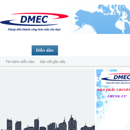
Trang chủ
Diễn đàn
Thành viên
Tìm kiếm diễn đàn
Bài viết gần đây