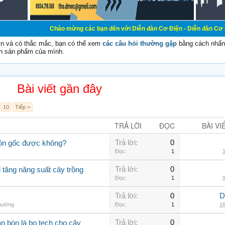
Chào mừng các bạn đến với Diễn đàn Cơ Điện - Diễn đàn Cơ điện là nơi chi
vn và có thắc mắc, bạn có thể xem
các câu hỏi thường gặp
bằng cách nhấn 
n sản phẩm của mình.
Bài viết gần đây
10
Tiếp >
TRẢ LỜI
ĐỌC
BÀI VI
Trả lời:
0
 bón gốc được không?
Đọc:
1
1
Trả lời:
0
i tăng năng suất cây trồng
Đọc:
1
9
Trả lời:
0
D
thường
Đọc:
1
16
Trả lời:
0
n bón lá bo tech cho cây