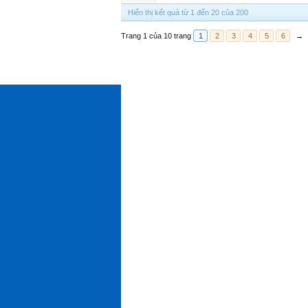
Hiển thị kết quả từ 1 đến 20 của 200
Trang 1 của 10 trang
1
2
3
4
5
6
→