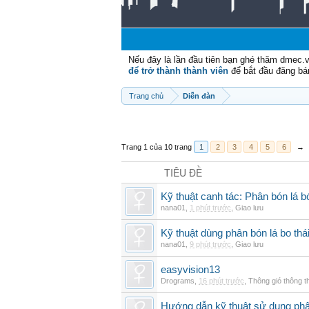
Nếu đây là lần đầu tiên bạn ghé thăm dmec.
để trở thành thành viên
để bắt đầu đăng bá
Trang chủ
Diễn đàn
Trang 1 của 10 trang
1
2
3
4
5
6
→
TIÊU ĐỀ
Kỹ thuật canh tác: Phân bón lá
nana01
,
1 phút trước
,
Giao lưu
Kỹ thuật dùng phân bón lá bo thá
nana01
,
9 phút trước
,
Giao lưu
easyvision13
Drograms
,
16 phút trước
,
Thông gió thông 
Hướng dẫn kỹ thuật sử dụng phâ