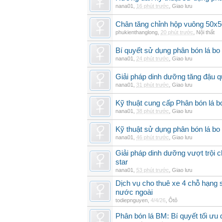
nana01
,
16 phút trước
,
Giao lưu
Chân tăng chỉnh hộp vuông 50x5
phukienthanglong
,
20 phút trước
,
Nội thất
Bí quyết sử dụng phân bón lá bo
nana01
,
24 phút trước
,
Giao lưu
Giải pháp dinh dưỡng tăng đậu q
nana01
,
31 phút trước
,
Giao lưu
Kỹ thuật cung cấp Phân bón lá 
nana01
,
38 phút trước
,
Giao lưu
Kỹ thuật sử dụng phân bón lá bo 
nana01
,
46 phút trước
,
Giao lưu
Giải pháp dinh dưỡng vượt trội 
star
nana01
,
53 phút trước
,
Giao lưu
Dịch vụ cho thuê xe 4 chỗ hạng
nước ngoài
todiepnguyen
,
4/4/26
,
Ôtô
Phân bón lá BM: Bí quyết tối ưu