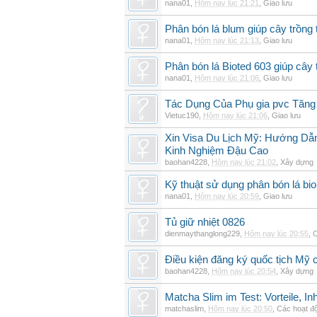
nana01
,
Hôm nay lúc 21:21
,
Giao lưu
Phân bón lá blum giúp cây trồn
nana01
,
Hôm nay lúc 21:13
,
Giao lưu
Phân bón lá Bioted 603 giúp cây 
nana01
,
Hôm nay lúc 21:06
,
Giao lưu
Tác Dụng Của Phụ gia pvc Tăn
Vietuc190
,
Hôm nay lúc 21:06
,
Giao lưu
Xin Visa Du Lịch Mỹ: Hướng Dẫn
Kinh Nghiệm Đậu Cao
baohan4228
,
Hôm nay lúc 21:02
,
Xây dựng
Kỹ thuật sử dụng phân bón lá bi
nana01
,
Hôm nay lúc 20:59
,
Giao lưu
Tủ giữ nhiệt 0826
dienmaythanglong229
,
Hôm nay lúc 20:55
,
C
Điều kiện đăng ký quốc tịch Mỹ c
baohan4228
,
Hôm nay lúc 20:54
,
Xây dựng
Matcha Slim im Test: Vorteile, I
matchaslim
,
Hôm nay lúc 20:50
,
Các hoạt độ