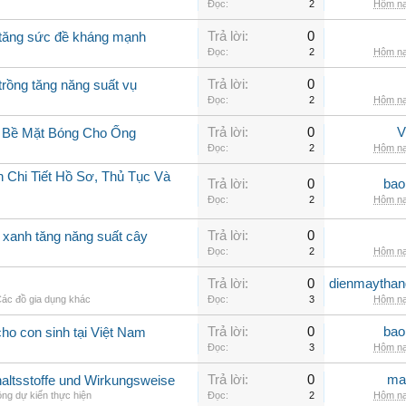
Đọc:
2
Hôm na
Trả lời:
0
g tăng sức đề kháng mạnh
Đọc:
2
Hôm na
Trả lời:
0
trồng tăng năng suất vụ
Đọc:
2
Hôm na
Trả lời:
0
V
g Bề Mặt Bóng Cho Ống
Đọc:
2
Hôm na
 Chi Tiết Hồ Sơ, Thủ Tục Và
Trả lời:
0
bao
Đọc:
2
Hôm na
Trả lời:
0
o xanh tăng năng suất cây
Đọc:
2
Hôm na
Trả lời:
0
dienmaythan
ác đồ gia dụng khác
Đọc:
3
Hôm na
Trả lời:
0
bao
ho con sinh tại Việt Nam
Đọc:
3
Hôm na
Trả lời:
0
ma
nhaltsstoffe und Wirkungsweise
ng dự kiến thực hiện
Đọc:
2
Hôm na