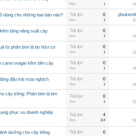
Đọc:
1
16
Trả lời:
0
phukient
0 dùng cho những loại bàn nào?
Đọc:
1
20
Trả lời:
0
 kẽm tăng năng suất cây
Đọc:
1
24
Trả lời:
0
uả từ phân bón lá bo hữu cơ
Đọc:
1
31
Trả lời:
0
bo canxi magie kẽm bền cây
Đọc:
1
38
Trả lời:
0
tăng đậu trái mùa nghịch
Đọc:
1
46
cho cây trồng: Phân bón lá bm
Trả lời:
0
Đọc:
1
53
 sang phục vụ doanh nghiệp
Trả lời:
4
Đọc:
113
56
Trả lời:
0
 dinh dưỡng cho cây trồng