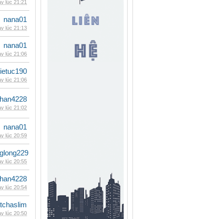
y lúc 21:21
nana01
y lúc 21:13
nana01
y lúc 21:06
ietuc190
y lúc 21:06
han4228
y lúc 21:02
nana01
y lúc 20:59
glong229
y lúc 20:55
han4228
y lúc 20:54
tchaslim
y lúc 20:50