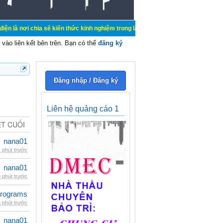
a sẽ kiến thức kinh nghiệm trong lãnh vực cơ điện, mua bán, ký gửi, cho thuê 
vào liên kết bên trên. Bạn có thể
đăng ký
Đăng nhập / Đăng ký
Liên hệ quảng cáo 1
ẾT CUỐI
nana01
 phút trước
nana01
 phút trước
rograms
 phút trước
nana01