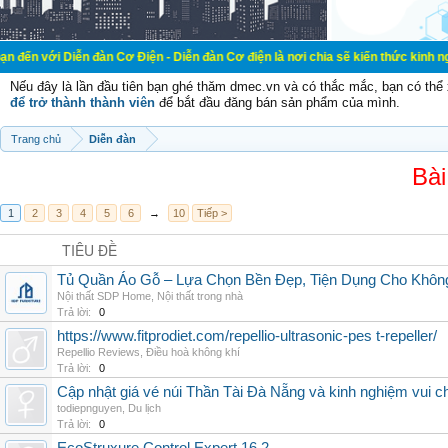
n đàn Cơ Điện - Diễn đàn Cơ điện là nơi chia sẽ kiến thức kinh nghiệm trong lã
Nếu đây là lần đầu tiên bạn ghé thăm dmec.vn và có thắc mắc, bạn có th
để trở thành thành viên
để bắt đầu đăng bán sản phẩm của mình.
Trang chủ
Diễn đàn
Bài
1
2
3
4
5
6
→
10
Tiếp >
TIÊU ĐỀ
Tủ Quần Áo Gỗ – Lựa Chọn Bền Đẹp, Tiện Dụng Cho Khôn
Nội thất SDP Home
,
Nội thất trong nhà
Trả lời:
0
https://www.fitprodiet.com/repellio-ultrasonic-pes t-repeller/
Repellio Reviews
,
Điều hoà không khí
Trả lời:
0
Cập nhật giá vé núi Thần Tài Đà Nẵng và kinh nghiệm vui c
todiepnguyen
,
Du lịch
Trả lời:
0