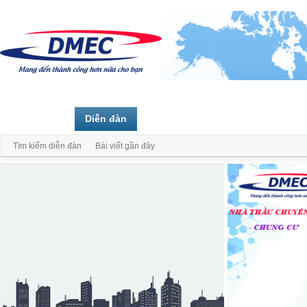
Trang chủ
Diễn đàn
Thành viên
Tìm kiếm diễn đàn
Bài viết gần đây