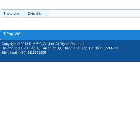
Trang chủ
Diễn đàn
Tiếng Việt
Copyright © 2013 D.M.E.C Co.,Ltd, All Rights Reserved.
Địa chỉ: K190 Lê Duẩn, P. Tân chính, Q. Thanh Khê, Thp. Đà Nẵng, Việt Nam.
Điện thoại: (+84) 5113752506