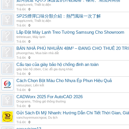
如何挑選 IQOS 保護套的外觀風格：極簡、潮流與商務
mqqrkzmrb
,
Thiết bị điện
Trả lời:
0
SP2S煙彈口味分類介紹：熱門風味一次了解
mqqrkzmrb
,
Thiết bị điện
Trả lời:
0
Lắp Đặt Máy Lạnh Treo Tường Samsung Cho Showroom
tinhtrieuan
,
Máy lạnh
Trả lời:
0
BÁN NHÀ PHÚ NHUẬN 48M² – ĐANG CHO THUÊ 20 TRIỆ
phuongchau
,
Mua bán nhà đất
Trả lời:
0
Cấu tạo của giày bảo hộ chống đinh an toàn
giày bảo hộ ziben
,
Các đồ gia dụng khác
Trả lời:
0
Cách Chọn Bột Màu Cho Nhựa Ép Phun Hiệu Quả
vietucplast
,
Liên kết
Trả lời:
0
CADWorx 2025 For AutoCAD 2026
Drograms
,
Thông gió thông thường
Trả lời:
0
Gửi Sách Đi Mỹ Nhanh: Hướng Dẫn Chi Tiết Thời Gian, G
vanchuyennuocngoai
,
Du lịch
Trả lời:
0