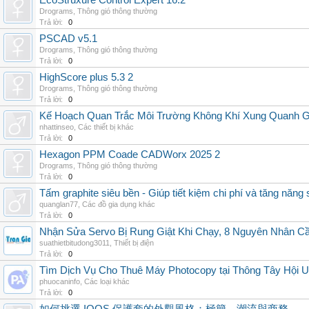
EcoStruxure Control Expert 16.2
Drograms
,
Thông gió thông thường
Trả lời:
0
PSCAD v5.1
Drograms
,
Thông gió thông thường
Trả lời:
0
HighScore plus 5.3 2
Drograms
,
Thông gió thông thường
Trả lời:
0
Kế Hoạch Quan Trắc Môi Trường Không Khí Xung Quanh
nhattinseo
,
Các thiết bị khác
Trả lời:
0
Hexagon PPM Coade CADWorx 2025 2
Drograms
,
Thông gió thông thường
Trả lời:
0
Tấm graphite siêu bền - Giúp tiết kiệm chi phí và tăng năng 
quanglan77
,
Các đồ gia dụng khác
Trả lời:
0
Nhận Sửa Servo Bị Rung Giật Khi Chạy, 8 Nguyên Nhân C
suathietbitudong3011
,
Thiết bị điện
Trả lời:
0
Tìm Dịch Vụ Cho Thuê Máy Photocopy tại Thông Tây Hội U
phuocaninfo
,
Các loại khác
Trả lời:
0