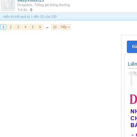
easyvision13
Drograms
,
Thông gió thông thường
Trả lời:
0
Hiển thị kết quả từ 1 đến 20 của 200
1
2
3
4
5
6
→
10
Tiếp >
Đă
Liê