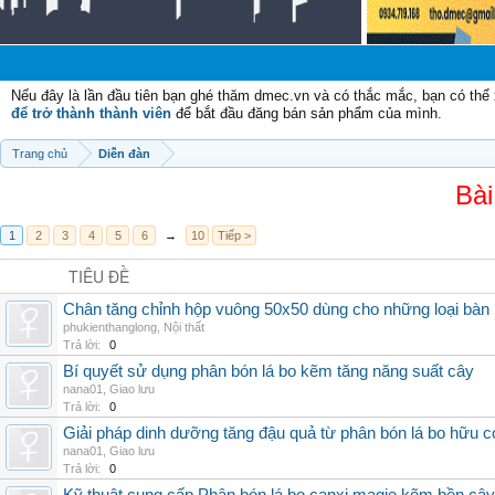
Nếu đây là lần đầu tiên bạn ghé thăm dmec.vn và có thắc mắc, bạn có th
để trở thành thành viên
để bắt đầu đăng bán sản phẩm của mình.
Trang chủ
Diễn đàn
Bài
1
2
3
4
5
6
→
10
Tiếp >
TIÊU ĐỀ
Chân tăng chỉnh hộp vuông 50x50 dùng cho những loại bàn
phukienthanglong
,
Nội thất
Trả lời:
0
Bí quyết sử dụng phân bón lá bo kẽm tăng năng suất cây
nana01
,
Giao lưu
Trả lời:
0
Giải pháp dinh dưỡng tăng đậu quả từ phân bón lá bo hữu 
nana01
,
Giao lưu
Trả lời:
0