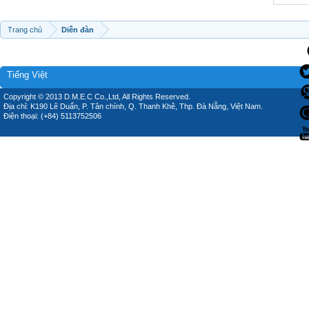
Trang chủ
Diễn đàn
Tiếng Việt
Copyright © 2013 D.M.E.C Co.,Ltd, All Rights Reserved.
Địa chỉ: K190 Lê Duẩn, P. Tân chính, Q. Thanh Khê, Thp. Đà Nẵng, Việt Nam.
Điện thoại: (+84) 5113752506