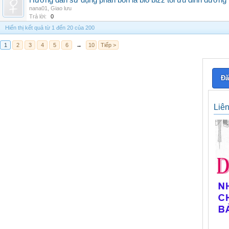
Hướng dẫn sử dụng phân bón lá bio bizz tối ưu dinh dưỡng
nana01
,
Giao lưu
Trả lời:
0
Hiển thị kết quả từ 1 đến 20 của 200
1
2
3
4
5
6
→
10
Tiếp >
Đă
Liê