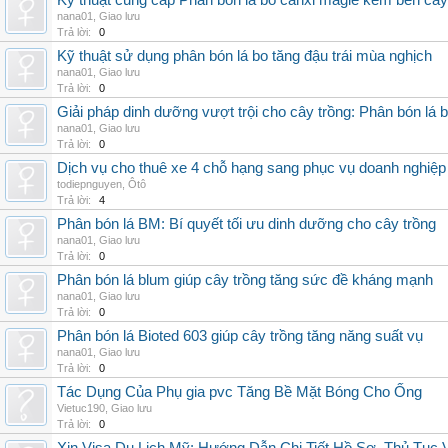
Kỹ thuật cung cấp Phân bón lá bo canxi magie kẽm bền cây
nana01
,
Giao lưu
Trả lời:
0
Kỹ thuật sử dụng phân bón lá bo tăng đậu trái mùa nghịch
nana01
,
Giao lưu
Trả lời:
0
Giải pháp dinh dưỡng vượt trội cho cây trồng: Phân bón lá 
nana01
,
Giao lưu
Trả lời:
0
Dịch vụ cho thuê xe 4 chỗ hạng sang phục vụ doanh nghiệ
todiepnguyen
,
Ôtô
Trả lời:
4
Phân bón lá BM: Bí quyết tối ưu dinh dưỡng cho cây trồng
nana01
,
Giao lưu
Trả lời:
0
Phân bón lá blum giúp cây trồng tăng sức đề kháng mạnh
nana01
,
Giao lưu
Trả lời:
0
Phân bón lá Bioted 603 giúp cây trồng tăng năng suất vụ
nana01
,
Giao lưu
Trả lời:
0
Tác Dụng Của Phụ gia pvc Tăng Bề Mặt Bóng Cho Ống
Vietuc190
,
Giao lưu
Trả lời:
0