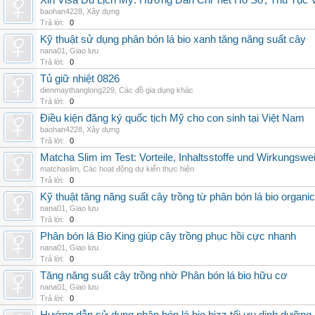
Xin Visa Du Lịch Mỹ: Hướng Dẫn Chi Tiết Hồ Sơ, Thủ Tục
baohan4228
,
Xây dựng
Trả lời:
0
Kỹ thuật sử dụng phân bón lá bio xanh tăng năng suất cây
nana01
,
Giao lưu
Trả lời:
0
Tủ giữ nhiệt 0826
dienmaythanglong229
,
Các đồ gia dụng khác
Trả lời:
0
Điều kiện đăng ký quốc tịch Mỹ cho con sinh tại Việt Nam
baohan4228
,
Xây dựng
Trả lời:
0
Matcha Slim im Test: Vorteile, Inhaltsstoffe und Wirkungswe
matchaslim
,
Các hoạt động dự kiến thực hiện
Trả lời:
0
Kỹ thuật tăng năng suất cây trồng từ phân bón lá bio organic
nana01
,
Giao lưu
Trả lời:
0
Phân bón lá Bio King giúp cây trồng phục hồi cực nhanh
nana01
,
Giao lưu
Trả lời:
0
Tăng năng suất cây trồng nhờ Phân bón lá bio hữu cơ
nana01
,
Giao lưu
Trả lời:
0