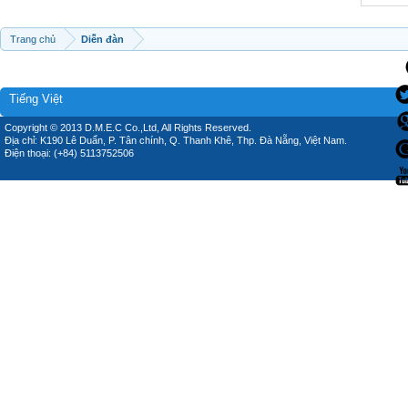
Trang chủ
Diễn đàn
Tiếng Việt
Copyright © 2013 D.M.E.C Co.,Ltd, All Rights Reserved.
Địa chỉ: K190 Lê Duẩn, P. Tân chính, Q. Thanh Khê, Thp. Đà Nẵng, Việt Nam.
Điện thoại: (+84) 5113752506