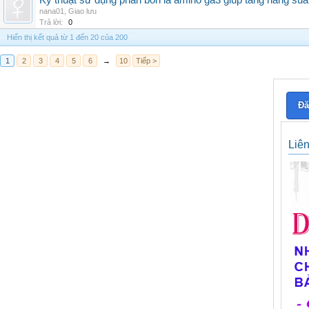
Kỹ thuật sử dụng phân bón lá amino ga3 giúp tăng năng suấ
nana01
,
Giao lưu
Trả lời:
0
Hiển thị kết quả từ 1 đến 20 của 200
1
2
3
4
5
6
→
10
Tiếp >
Đă
Liê