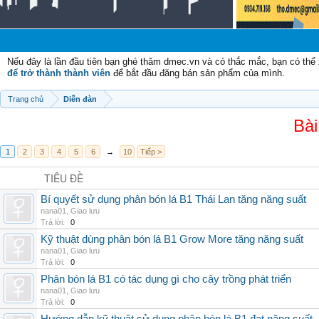
C
Nếu đây là lần đầu tiên bạn ghé thăm dmec.vn và có thắc mắc, bạn có th
để trở thành thành viên
để bắt đầu đăng bán sản phẩm của mình.
Trang chủ
Diễn đàn
Bài
1
2
3
4
5
6
→
10
Tiếp >
TIÊU ĐỀ
Bí quyết sử dụng phân bón lá B1 Thái Lan tăng năng suất
nana01
,
Giao lưu
Trả lời:
0
Kỹ thuật dùng phân bón lá B1 Grow More tăng năng suất
nana01
,
Giao lưu
Trả lời:
0
Phân bón lá B1 có tác dụng gì cho cây trồng phát triển
nana01
,
Giao lưu
Trả lời:
0