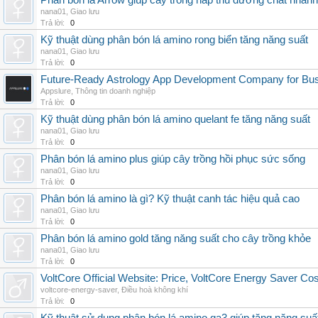
Phân bón lá Arrow giúp cây trồng hấp thu dưỡng chất nhanh
nana01
,
Giao lưu
Trả lời:
0
Kỹ thuật dùng phân bón lá amino rong biển tăng năng suất
nana01
,
Giao lưu
Trả lời:
0
Future-Ready Astrology App Development Company for Bu
Appslure
,
Thông tin doanh nghiệp
Trả lời:
0
Kỹ thuật dùng phân bón lá amino quelant fe tăng năng suất
nana01
,
Giao lưu
Trả lời:
0
Phân bón lá amino plus giúp cây trồng hồi phục sức sống
nana01
,
Giao lưu
Trả lời:
0
Phân bón lá amino là gì? Kỹ thuật canh tác hiệu quả cao
nana01
,
Giao lưu
Trả lời:
0
Phân bón lá amino gold tăng năng suất cho cây trồng khỏe
nana01
,
Giao lưu
Trả lời:
0
VoltCore Official Website: Price, VoltCore Energy Saver Co
voltcore-energy-saver
,
Điều hoà không khí
Trả lời:
0