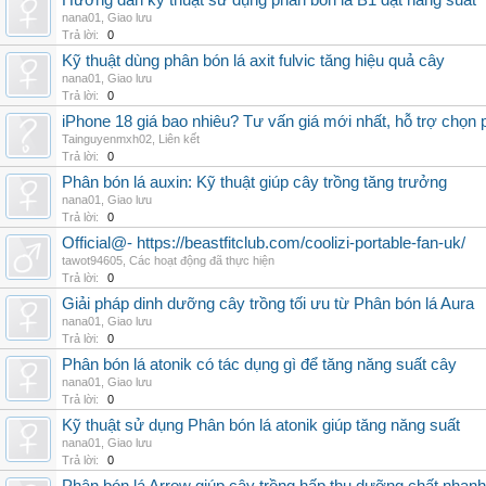
Hướng dẫn kỹ thuật sử dụng phân bón lá B1 đạt năng suất
nana01
,
Giao lưu
Trả lời:
0
Kỹ thuật dùng phân bón lá axit fulvic tăng hiệu quả cây
nana01
,
Giao lưu
Trả lời:
0
iPhone 18 giá bao nhiêu? Tư vấn giá mới nhất, hỗ trợ chọn
Tainguyenmxh02
,
Liên kết
Trả lời:
0
Phân bón lá auxin: Kỹ thuật giúp cây trồng tăng trưởng
nana01
,
Giao lưu
Trả lời:
0
Official@- https://beastfitclub.com/coolizi-portable-fan-uk/
tawot94605
,
Các hoạt động đã thực hiện
Trả lời:
0
Giải pháp dinh dưỡng cây trồng tối ưu từ Phân bón lá Aura
nana01
,
Giao lưu
Trả lời:
0
Phân bón lá atonik có tác dụng gì để tăng năng suất cây
nana01
,
Giao lưu
Trả lời:
0
Kỹ thuật sử dụng Phân bón lá atonik giúp tăng năng suất
nana01
,
Giao lưu
Trả lời:
0