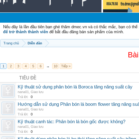
Nếu đây là lần đầu tiên bạn ghé thăm dmec.vn và có thắc mắc, bạn có th
để trở thành thành viên
để bắt đầu đăng bán sản phẩm của mình.
Trang chủ
Diễn đàn
Bài
1
2
3
4
5
6
→
10
Tiếp >
TIÊU ĐỀ
Kỹ thuật sử dụng phân bón lá Boroca tăng năng suất cây
nana01
,
Giao lưu
Trả lời:
0
Hướng dẫn sử dụng Phân bón lá boom flower tăng năng suấ
nana01
,
Giao lưu
Trả lời:
0
Kỹ thuật canh tác: Phân bón lá bón gốc được không?
nana01
,
Giao lưu
Trả lời:
0