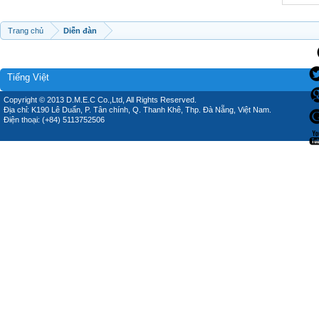
Trang chủ
Diễn đàn
Tiếng Việt
Copyright © 2013 D.M.E.C Co.,Ltd, All Rights Reserved.
Địa chỉ: K190 Lê Duẩn, P. Tân chính, Q. Thanh Khê, Thp. Đà Nẵng, Việt Nam.
Điện thoại: (+84) 5113752506