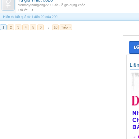
Tủ giữ nhiệt 0826
dienmaythanglong229
,
Các đồ gia dụng khác
Trả lời:
0
Hiển thị kết quả từ 1 đến 20 của 200
1
2
3
4
5
6
→
10
Tiếp >
Đă
Liê