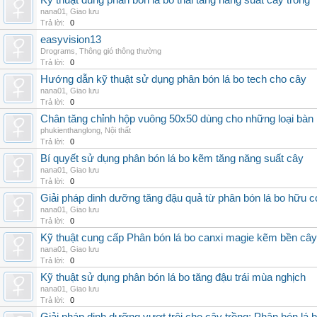
Kỹ thuật dùng phân bón lá bo thái tăng năng suất cây trồng
nana01
,
Giao lưu
Trả lời:
0
easyvision13
Drograms
,
Thông gió thông thường
Trả lời:
0
Hướng dẫn kỹ thuật sử dụng phân bón lá bo tech cho cây
nana01
,
Giao lưu
Trả lời:
0
Chân tăng chỉnh hộp vuông 50x50 dùng cho những loại bàn
phukienthanglong
,
Nội thất
Trả lời:
0
Bí quyết sử dụng phân bón lá bo kẽm tăng năng suất cây
nana01
,
Giao lưu
Trả lời:
0
Giải pháp dinh dưỡng tăng đậu quả từ phân bón lá bo hữu 
nana01
,
Giao lưu
Trả lời:
0
Kỹ thuật cung cấp Phân bón lá bo canxi magie kẽm bền cây
nana01
,
Giao lưu
Trả lời:
0
Kỹ thuật sử dụng phân bón lá bo tăng đậu trái mùa nghịch
nana01
,
Giao lưu
Trả lời:
0