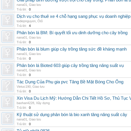
Giải pháp dinh dưỡng vượt trội cho cây trồng: Phân bón lá 
nana01
,
Giao lưu
Trả lời:
0
Dịch vụ cho thuê xe 4 chỗ hạng sang phục vụ doanh nghiệ
todiepnguyen
,
Ôtô
Trả lời:
4
Phân bón lá BM: Bí quyết tối ưu dinh dưỡng cho cây trồng
nana01
,
Giao lưu
Trả lời:
0
Phân bón lá blum giúp cây trồng tăng sức đề kháng mạnh
nana01
,
Giao lưu
Trả lời:
0
Phân bón lá Bioted 603 giúp cây trồng tăng năng suất vụ
nana01
,
Giao lưu
Trả lời:
0
Tác Dụng Của Phụ gia pvc Tăng Bề Mặt Bóng Cho Ống
Vietuc190
,
Giao lưu
Trả lời:
0
Xin Visa Du Lịch Mỹ: Hướng Dẫn Chi Tiết Hồ Sơ, Thủ Tục
baohan4228
,
Xây dựng
Trả lời:
0
Kỹ thuật sử dụng phân bón lá bio xanh tăng năng suất cây
nana01
,
Giao lưu
Trả lời:
0