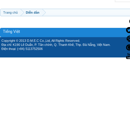
Trang chủ
Diễn đàn
Tiếng Việt
Copyright © 2013 D.M.E.C Co.,Ltd, All Rights Reserved.
Địa chỉ: K190 Lê Duẩn, P. Tân chính, Q. Thanh Khê, Thp. Đà Nẵng, Việt Nam.
Điện thoại: (+84) 5113752506