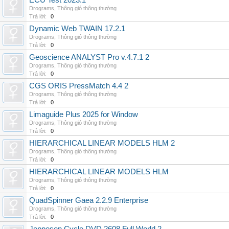
ECU Test 2023.1
Drograms
,
Thông gió thông thường
Trả lời:
0
Dynamic Web TWAIN 17.2.1
Drograms
,
Thông gió thông thường
Trả lời:
0
Geoscience ANALYST Pro v.4.7.1 2
Drograms
,
Thông gió thông thường
Trả lời:
0
CGS ORIS PressMatch 4.4 2
Drograms
,
Thông gió thông thường
Trả lời:
0
Limaguide Plus 2025 for Window
Drograms
,
Thông gió thông thường
Trả lời:
0
HIERARCHICAL LINEAR MODELS HLM 2
Drograms
,
Thông gió thông thường
Trả lời:
0
HIERARCHICAL LINEAR MODELS HLM
Drograms
,
Thông gió thông thường
Trả lời:
0
QuadSpinner Gaea 2.2.9 Enterprise
Drograms
,
Thông gió thông thường
Trả lời:
0