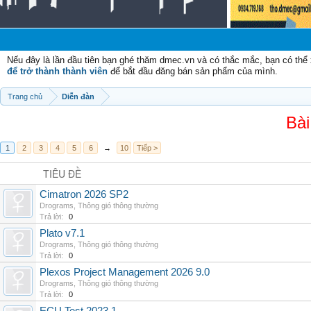
Chà
Nếu đây là lần đầu tiên bạn ghé thăm dmec.vn và có thắc mắc, bạn có th
để trở thành thành viên
để bắt đầu đăng bán sản phẩm của mình.
Trang chủ
Diễn đàn
Bài
1
2
3
4
5
6
→
10
Tiếp >
TIÊU ĐỀ
Cimatron 2026 SP2
Drograms
,
Thông gió thông thường
Trả lời:
0
Plato v7.1
Drograms
,
Thông gió thông thường
Trả lời:
0
Plexos Project Management 2026 9.0
Drograms
,
Thông gió thông thường
Trả lời:
0