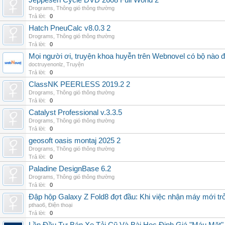
Jeppesen Cycle DVD 2608 Full World 2
Drograms
,
Thông gió thông thường
Trả lời:
0
Hatch PneuCalc v8.0.3 2
Drograms
,
Thông gió thông thường
Trả lời:
0
Mọi người ơi, truyện khoa huyễn trên Webnovel có bộ nào
doctruyenonlz
,
Truyện
Trả lời:
0
ClassNK PEERLESS 2019.2 2
Drograms
,
Thông gió thông thường
Trả lời:
0
Catalyst Professional v.3.3.5
Drograms
,
Thông gió thông thường
Trả lời:
0
geosoft oasis montaj 2025 2
Drograms
,
Thông gió thông thường
Trả lời:
0
Paladine DesignBase 6.2
Drograms
,
Thông gió thông thường
Trả lời:
0
Đập hộp Galaxy Z Fold8 đợt đầu: Khi việc nhận máy mới tr
pthao6
,
Điện thoại
Trả lời:
0