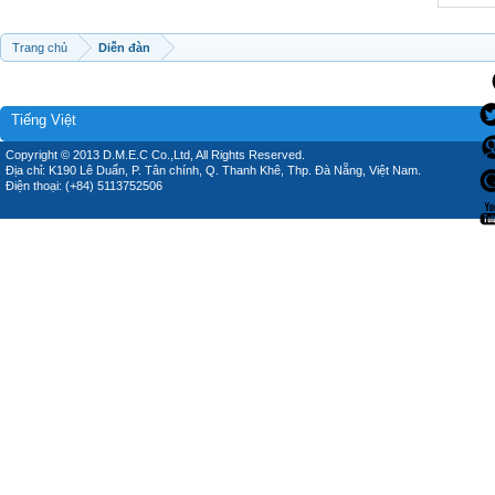
Trang chủ
Diễn đàn
Tiếng Việt
Copyright © 2013 D.M.E.C Co.,Ltd, All Rights Reserved.
Địa chỉ: K190 Lê Duẩn, P. Tân chính, Q. Thanh Khê, Thp. Đà Nẵng, Việt Nam.
Điện thoại: (+84) 5113752506