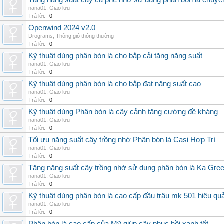
Tăng năng suất cây cà phê nhờ sử dụng phân bón lá chuyê
nana01
,
Giao lưu
Trả lời:
0
Openwind 2024 v2.0
Drograms
,
Thông gió thông thường
Trả lời:
0
Kỹ thuật dùng phân bón lá cho bắp cải tăng năng suất
nana01
,
Giao lưu
Trả lời:
0
Kỹ thuật dùng phân bón lá cho bắp đạt năng suất cao
nana01
,
Giao lưu
Trả lời:
0
Kỹ thuật dùng Phân bón lá cây cảnh tăng cường đề kháng
nana01
,
Giao lưu
Trả lời:
0
Tối ưu năng suất cây trồng nhờ Phân bón lá Casi Hợp Trí
nana01
,
Giao lưu
Trả lời:
0
Tăng năng suất cây trồng nhờ sử dụng phân bón lá Ka Gre
nana01
,
Giao lưu
Trả lời:
0
Kỹ thuật dùng phân bón lá cao cấp đầu trâu mk 501 hiệu qu
nana01
,
Giao lưu
Trả lời:
0