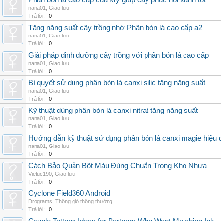
Phân bón lá cao cấp của Mỹ giúp cây phục hồi xanh tốt
nana01
,
Giao lưu
Trả lời:
0
Tăng năng suất cây trồng nhờ Phân bón lá cao cấp a2
nana01
,
Giao lưu
Trả lời:
0
Giải pháp dinh dưỡng cây trồng với phân bón lá cao cấp
nana01
,
Giao lưu
Trả lời:
0
Bí quyết sử dụng phân bón lá canxi silic tăng năng suất
nana01
,
Giao lưu
Trả lời:
0
Kỹ thuật dùng phân bón lá canxi nitrat tăng năng suất
nana01
,
Giao lưu
Trả lời:
0
Hướng dẫn kỹ thuật sử dụng phân bón lá canxi magie hiệu 
nana01
,
Giao lưu
Trả lời:
0
Cách Bảo Quản Bột Màu Đúng Chuẩn Trong Kho Nhựa
Vietuc190
,
Giao lưu
Trả lời:
0
Cyclone Field360 Android
Drograms
,
Thông gió thông thường
Trả lời:
0