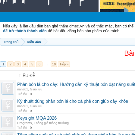
Nếu đây là lần đầu tiên bạn ghé thăm dmec.vn và có thắc mắc, bạn có th
để trở thành thành viên
để bắt đầu đăng bán sản phẩm của mình.
Trang chủ
Diễn đàn
Bài
1
2
3
4
5
6
→
10
Tiếp >
TIÊU ĐỀ
Phân bón lá cho cây: Hướng dẫn kỹ thuật bón đạt năng suấ
nana01
,
Giao lưu
Trả lời:
0
Kỹ thuật dùng phân bón lá cho cà phê con giúp cây khỏe
nana01
,
Giao lưu
Trả lời:
0
Keysight MQA 2026
Drograms
,
Thông gió thông thường
Trả lời:
0