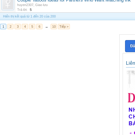
Couple Tattoos Ideas for Partners Who Want Matching Ink
huyen2307
,
Giao lưu
Trả lời:
5
Hiển thị kết quả từ 1 đến 20 của 200
1
2
3
4
5
6
→
10
Tiếp >
Đă
Liê