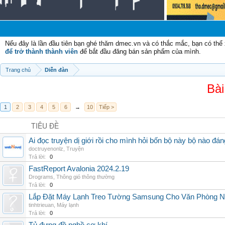
Chà
Nếu đây là lần đầu tiên bạn ghé thăm dmec.vn và có thắc mắc, bạn có th
để trở thành thành viên
để bắt đầu đăng bán sản phẩm của mình.
Trang chủ
Diễn đàn
Bài
1
2
3
4
5
6
→
10
Tiếp >
TIÊU ĐỀ
Ai đọc truyện dị giới rồi cho mình hỏi bốn bộ này bộ nào đá
doctruyenonlz
,
Truyện
Trả lời:
0
FastReport Avalonia 2024.2.19
Drograms
,
Thông gió thông thường
Trả lời:
0
Lắp Đặt Máy Lạnh Treo Tường Samsung Cho Văn Phòng 
tinhtrieuan
,
Máy lạnh
Trả lời:
0