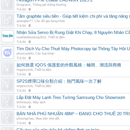
Hexagon PPM Coade CADWorx 2025 2
Drograms
,
Thông gió thông thường
Trả lời:
0
Tấm graphite siêu bền - Giúp tiết kiệm chi phí và tăng năng 
quanglan77
,
Các đồ gia dụng khác
Trả lời:
0
Nhận Sửa Servo Bị Rung Giật Khi Chạy, 8 Nguyên Nhân C
suathietbitudong3011
,
Thiết bị điện
Trả lời:
0
Tìm Dịch Vụ Cho Thuê Máy Photocopy tại Thông Tây Hội U
phuocaninfo
,
Các loại khác
Trả lời:
0
如何挑選 IQOS 保護套的外觀風格：極簡、潮流與商務
mqqrkzmrb
,
Thiết bị điện
Trả lời:
0
SP2S煙彈口味分類介紹：熱門風味一次了解
mqqrkzmrb
,
Thiết bị điện
Trả lời:
0
Lắp Đặt Máy Lạnh Treo Tường Samsung Cho Showroom
tinhtrieuan
,
Máy lạnh
Trả lời:
0
BÁN NHÀ PHÚ NHUẬN 48M² – ĐANG CHO THUÊ 20 TRIỆ
phuongchau
,
Mua bán nhà đất
Trả lời:
0