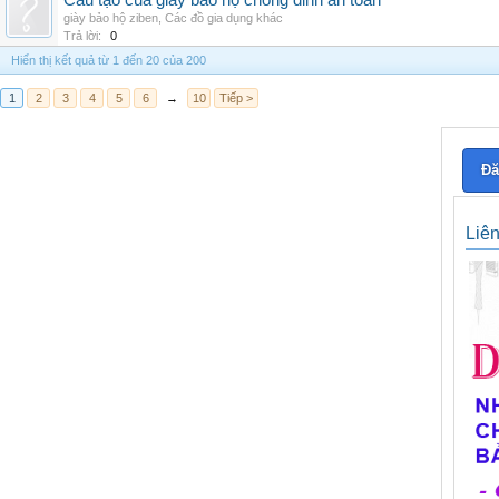
Cấu tạo của giày bảo hộ chống đinh an toàn
giày bảo hộ ziben
,
Các đồ gia dụng khác
Trả lời:
0
Hiển thị kết quả từ 1 đến 20 của 200
1
2
3
4
5
6
→
10
Tiếp >
Đă
Liê