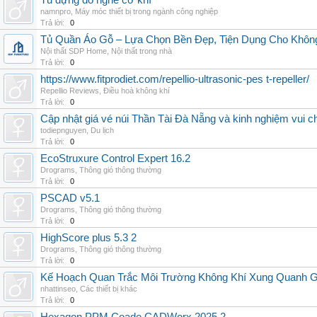
Tủ đựng đồ nghề cơ khí
namnpro
,
Máy móc thiết bị trong ngành công nghiệp
Trả lời:
0
Tủ Quần Áo Gỗ – Lựa Chọn Bền Đẹp, Tiện Dụng Cho Khôn
Nội thất SDP Home
,
Nội thất trong nhà
Trả lời:
0
https://www.fitprodiet.com/repellio-ultrasonic-pes t-repeller/
Repellio Reviews
,
Điều hoà không khí
Trả lời:
0
Cập nhật giá vé núi Thần Tài Đà Nẵng và kinh nghiệm vui c
todiepnguyen
,
Du lịch
Trả lời:
0
EcoStruxure Control Expert 16.2
Drograms
,
Thông gió thông thường
Trả lời:
0
PSCAD v5.1
Drograms
,
Thông gió thông thường
Trả lời:
0
HighScore plus 5.3 2
Drograms
,
Thông gió thông thường
Trả lời:
0
Kế Hoạch Quan Trắc Môi Trường Không Khí Xung Quanh
nhattinseo
,
Các thiết bị khác
Trả lời:
0