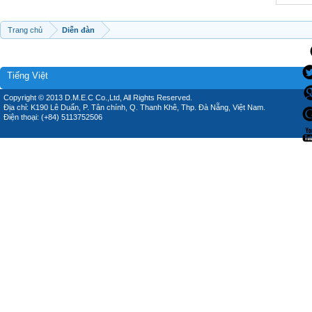
Trang chủ
Diễn đàn
Tiếng Việt
Copyright © 2013 D.M.E.C Co.,Ltd, All Rights Reserved.
Địa chỉ: K190 Lê Duẩn, P. Tân chính, Q. Thanh Khê, Thp. Đà Nẵng, Việt Nam.
Điện thoại: (+84) 5113752506