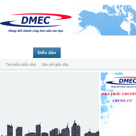
Trang chủ
Diễn đàn
Thành viên
Tìm kiếm diễn đàn
Bài viết gần đây