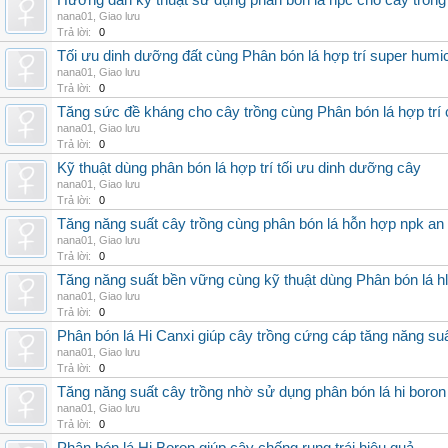
Hướng dẫn kỹ thuật sử dụng phân bón lá hpc cho cây trồng
nana01
,
Giao lưu
Trả lời:
0
Tối ưu dinh dưỡng đất cùng Phân bón lá hợp trí super humi
nana01
,
Giao lưu
Trả lời:
0
Tăng sức đề kháng cho cây trồng cùng Phân bón lá hợp trí 
nana01
,
Giao lưu
Trả lời:
0
Kỹ thuật dùng phân bón lá hợp trí tối ưu dinh dưỡng cây
nana01
,
Giao lưu
Trả lời:
0
Tăng năng suất cây trồng cùng phân bón lá hỗn hợp npk an
nana01
,
Giao lưu
Trả lời:
0
Tăng năng suất bền vững cùng kỹ thuật dùng Phân bón lá h
nana01
,
Giao lưu
Trả lời:
0
Phân bón lá Hi Canxi giúp cây trồng cứng cáp tăng năng su
nana01
,
Giao lưu
Trả lời:
0
Tăng năng suất cây trồng nhờ sử dụng phân bón lá hi boron
nana01
,
Giao lưu
Trả lời:
0