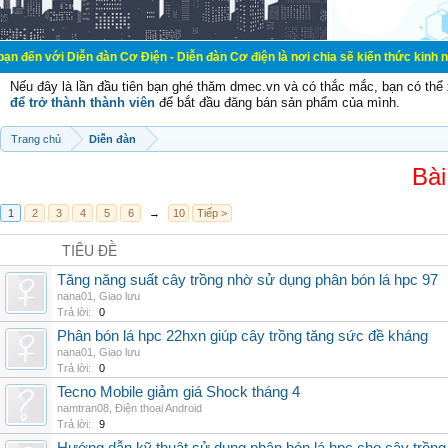
ễn đàn Cơ Điện - Diễn đàn Cơ điện là nơi chia sẽ kiến thức kinh nghiệm trong 
Nếu đây là lần đầu tiên bạn ghé thăm dmec.vn và có thắc mắc, bạn có th
để trở thành thành viên
để bắt đầu đăng bán sản phẩm của mình.
Trang chủ
Diễn đàn
Bài
1
2
3
4
5
6
→
10
Tiếp >
TIÊU ĐỀ
Tăng năng suất cây trồng nhờ sử dụng phân bón lá hpc 97
nana01
,
Giao lưu
Trả lời:
0
Phân bón lá hpc 22hxn giúp cây trồng tăng sức đề kháng
nana01
,
Giao lưu
Trả lời:
0
Tecno Mobile giảm giá Shock tháng 4
namtran08
,
Điện thoại Android
Trả lời:
9