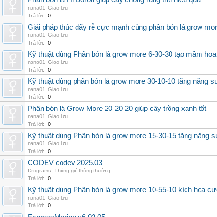
Phân bón lá Hi Boron giúp cây chống rụng trái hiệu quả
nana01
,
Giao lưu
Trả lời:
0
Giải pháp thúc đẩy rễ cực mạnh cùng phân bón lá grow mo
nana01
,
Giao lưu
Trả lời:
0
Kỹ thuật dùng Phân bón lá grow more 6-30-30 tạo mầm hoa
nana01
,
Giao lưu
Trả lời:
0
Kỹ thuật dùng phân bón lá grow more 30-10-10 tăng năng s
nana01
,
Giao lưu
Trả lời:
0
Phân bón lá Grow More 20-20-20 giúp cây trồng xanh tốt
nana01
,
Giao lưu
Trả lời:
0
Kỹ thuật dùng Phân bón lá grow more 15-30-15 tăng năng s
nana01
,
Giao lưu
Trả lời:
0
CODEV codev 2025.03
Drograms
,
Thông gió thông thường
Trả lời:
0
Kỹ thuật dùng Phân bón lá grow more 10-55-10 kích hoa cự
nana01
,
Giao lưu
Trả lời:
0