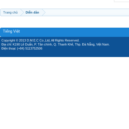
Trang chủ
Diễn đàn
Tiếng Việt
Copyright © 2013 D.M.E.C Co.,Ltd, All Rights Reserved.
Địa chỉ: K190 Lê Duẩn, P. Tân chính, Q. Thanh Khê, Thp. Đà Nẵng, Việt Nam.
Điện thoại: (+84) 5113752506