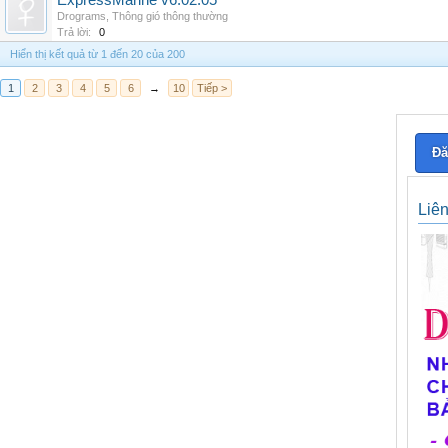
ExpressMarine v6.02.05
Drograms
,
Thông gió thông thường
Trả lời:
0
Hiển thị kết quả từ 1 đến 20 của 200
1
2
3
4
5
6
→
10
Tiếp >
Đă
Liê