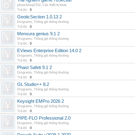
Trai nghiem game 789kclub
phuockhoa2702
,
Các thiết bị khác
Trả lời:
0
GeoticSection 1.0.13 2
Drograms
,
Thông gió thông thường
Trả lời:
0
Mensura genius 9.1 2
Drograms
,
Thông gió thông thường
Trả lời:
0
EViews Enterprise Edition 14.0 2
Drograms
,
Thông gió thông thường
Trả lời:
0
Phast Safeti 9.1 2
Drograms
,
Thông gió thông thường
Trả lời:
0
GL Studio++ 8.2
Drograms
,
Thông gió thông thường
Trả lời:
0
Keysight EMPro 2026 2
Drograms
,
Thông gió thông thường
Trả lời:
0
PIPE-FLO Professional 2.0
Drograms
,
Thông gió thông thường
Trả lời:
0