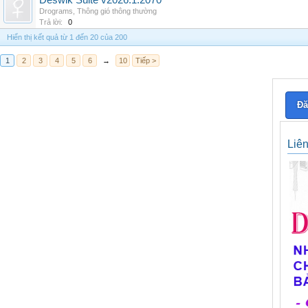
Deswik Suite v2026.1.2070
Drograms
,
Thông gió thông thường
Trả lời:
0
Hiển thị kết quả từ 1 đến 20 của 200
1
2
3
4
5
6
→
10
Tiếp >
Đă
Liê