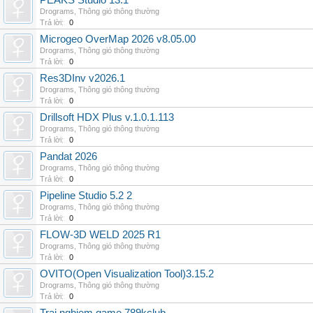
PEAKS Studio 13.1
Drograms
,
Thông gió thông thường
Trả lời:
0
Microgeo OverMap 2026 v8.05.00
Drograms
,
Thông gió thông thường
Trả lời:
0
Res3DInv v2026.1
Drograms
,
Thông gió thông thường
Trả lời:
0
Drillsoft HDX Plus v.1.0.1.113
Drograms
,
Thông gió thông thường
Trả lời:
0
Pandat 2026
Drograms
,
Thông gió thông thường
Trả lời:
0
Pipeline Studio 5.2 2
Drograms
,
Thông gió thông thường
Trả lời:
0
FLOW-3D WELD 2025 R1
Drograms
,
Thông gió thông thường
Trả lời:
0
OVITO(Open Visualization Tool)3.15.2
Drograms
,
Thông gió thông thường
Trả lời:
0