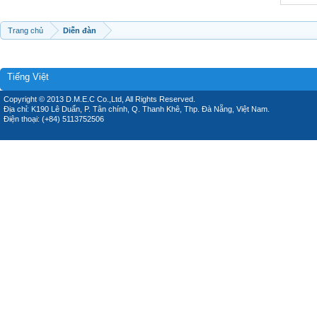
Trang chủ
Diễn đàn
Tiếng Việt
Copyright © 2013 D.M.E.C Co.,Ltd, All Rights Reserved.
Địa chỉ: K190 Lê Duẩn, P. Tân chính, Q. Thanh Khê, Thp. Đà Nẵng, Việt Nam.
Điện thoại: (+84) 5113752506