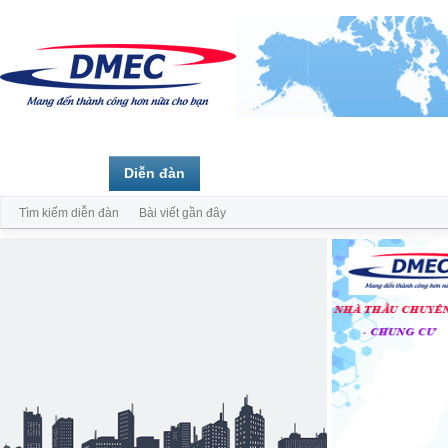
Trang chủ
Diễn đàn
Thành viên
Tìm kiếm diễn đàn
Bài viết gần đây