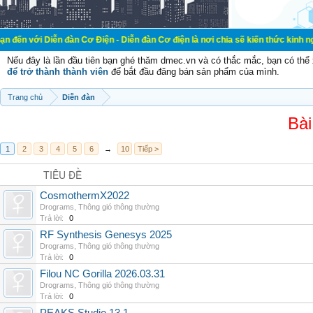
n đàn Cơ Điện - Diễn đàn Cơ điện là nơi chia sẽ kiến thức kinh nghiệm trong l
Nếu đây là lần đầu tiên bạn ghé thăm dmec.vn và có thắc mắc, bạn có th
để trở thành thành viên
để bắt đầu đăng bán sản phẩm của mình.
Trang chủ
Diễn đàn
Bài
1
2
3
4
5
6
→
10
Tiếp >
TIÊU ĐỀ
CosmothermX2022
Drograms
,
Thông gió thông thường
Trả lời:
0
RF Synthesis Genesys 2025
Drograms
,
Thông gió thông thường
Trả lời:
0
Filou NC Gorilla 2026.03.31
Drograms
,
Thông gió thông thường
Trả lời:
0