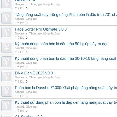
GasTurb 14
Drograms
,
Thông gió thông thường
Trả lời:
0
Tăng năng suất cây trồng cùng Phân bón lá đầu trâu 701 ch
nana01
,
Giao lưu
Trả lời:
0
Face Sorter Pro Ultimate 3.0.8
Drograms
,
Thông gió thông thường
Trả lời:
0
Kỹ thuật dùng phân bón lá đầu trâu 501 giúp cây ra đọt
nana01
,
Giao lưu
Trả lời:
0
Kỹ thuật dùng phân bón lá đầu trâu 30-10-10 tăng năng suất
nana01
,
Giao lưu
Trả lời:
0
DNV GeniE 2025 v9.0
Drograms
,
Thông gió thông thường
Trả lời:
0
Phân bón lá Dasshu Z1000: Giải pháp tăng năng suất cây t
nana01
,
Giao lưu
Trả lời:
0
Kỹ thuật sử dụng phân bón lá dap đen tăng năng suất cây t
nana01
,
Giao lưu
Trả lời:
0