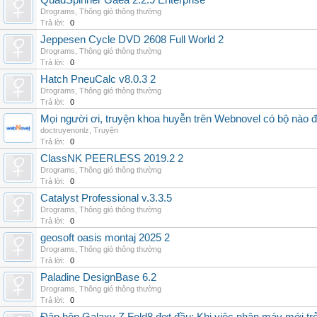
QuadSpinner Gaea 2.2.9 Enterprise
Drograms
,
Thông gió thông thường
Trả lời:
0
Jeppesen Cycle DVD 2608 Full World 2
Drograms
,
Thông gió thông thường
Trả lời:
0
Hatch PneuCalc v8.0.3 2
Drograms
,
Thông gió thông thường
Trả lời:
0
Mọi người ơi, truyện khoa huyễn trên Webnovel có bộ nào
doctruyenonlz
,
Truyện
Trả lời:
0
ClassNK PEERLESS 2019.2 2
Drograms
,
Thông gió thông thường
Trả lời:
0
Catalyst Professional v.3.3.5
Drograms
,
Thông gió thông thường
Trả lời:
0
geosoft oasis montaj 2025 2
Drograms
,
Thông gió thông thường
Trả lời:
0
Paladine DesignBase 6.2
Drograms
,
Thông gió thông thường
Trả lời:
0