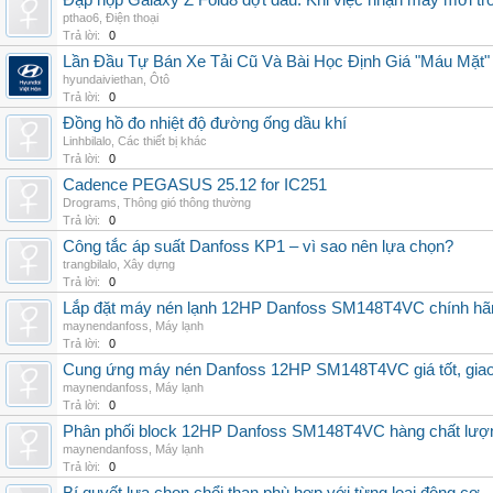
Đập hộp Galaxy Z Fold8 đợt đầu: Khi việc nhận máy mới tr
pthao6
,
Điện thoại
Trả lời:
0
Lần Đầu Tự Bán Xe Tải Cũ Và Bài Học Định Giá "Máu Mặt"
hyundaiviethan
,
Ôtô
Trả lời:
0
Đồng hồ đo nhiệt độ đường ống dầu khí
Linhbilalo
,
Các thiết bị khác
Trả lời:
0
Cadence PEGASUS 25.12 for IC251
Drograms
,
Thông gió thông thường
Trả lời:
0
Công tắc áp suất Danfoss KP1 – vì sao nên lựa chọn?
trangbilalo
,
Xây dựng
Trả lời:
0
Lắp đặt máy nén lạnh 12HP Danfoss SM148T4VC chính hãng, 
maynendanfoss
,
Máy lạnh
Trả lời:
0
Cung ứng máy nén Danfoss 12HP SM148T4VC giá tốt, giao h
maynendanfoss
,
Máy lạnh
Trả lời:
0
Phân phối block 12HP Danfoss SM148T4VC hàng chất lượng,
maynendanfoss
,
Máy lạnh
Trả lời:
0