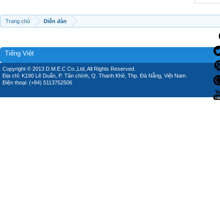
Trang chủ
Diễn đàn
Tiếng Việt
Copyright © 2013 D.M.E.C Co.,Ltd, All Rights Reserved.
Địa chỉ: K190 Lê Duẩn, P. Tân chính, Q. Thanh Khê, Thp. Đà Nẵng, Việt Nam.
Điện thoại: (+84) 5113752506