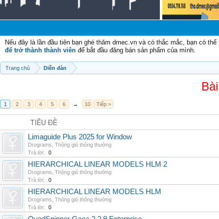
Nếu đây là lần đầu tiên bạn ghé thăm dmec.vn và có thắc mắc, bạn có th
để trở thành thành viên
để bắt đầu đăng bán sản phẩm của mình.
Trang chủ
Diễn đàn
Bài
1
2
3
4
5
6
→
10
Tiếp >
TIÊU ĐỀ
Limaguide Plus 2025 for Window
Drograms
,
Thông gió thông thường
Trả lời:
0
HIERARCHICAL LINEAR MODELS HLM 2
Drograms
,
Thông gió thông thường
Trả lời:
0
HIERARCHICAL LINEAR MODELS HLM
Drograms
,
Thông gió thông thường
Trả lời:
0