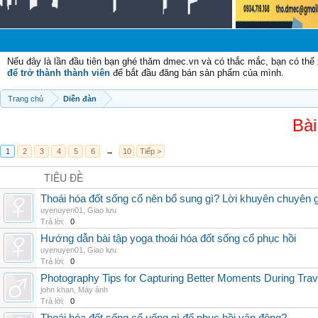
Nếu đây là lần đầu tiên bạn ghé thăm dmec.vn và có thắc mắc, bạn có th
để trở thành thành viên
để bắt đầu đăng bán sản phẩm của mình.
Trang chủ
Diễn đàn
Bài
1
2
3
4
5
6
→
10
Tiếp >
TIÊU ĐỀ
Thoái hóa đốt sống cổ nên bổ sung gì? Lời khuyên chuyên g
uyenuyen01
,
Giao lưu
Trả lời:
0
Hướng dẫn bài tập yoga thoái hóa đốt sống cổ phục hồi
uyenuyen01
,
Giao lưu
Trả lời:
0
Photography Tips for Capturing Better Moments During Trav
john khan
,
Máy ảnh
Trả lời:
0