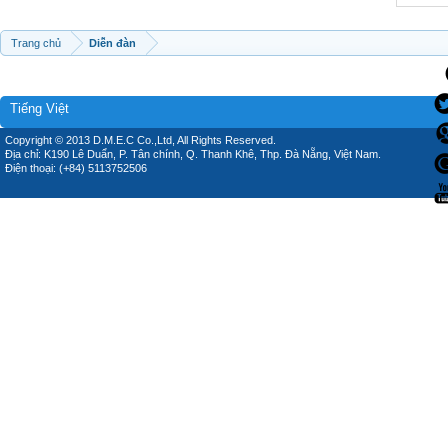
Trang chủ
Diễn đàn
Tiếng Việt
Copyright © 2013 D.M.E.C Co.,Ltd, All Rights Reserved.
Địa chỉ: K190 Lê Duẩn, P. Tân chính, Q. Thanh Khê, Thp. Đà Nẵng, Việt Nam.
Điện thoại: (+84) 5113752506