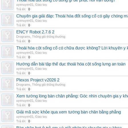
Thoái hóa đốt sống cổ uống gì để phục hồi vận động?
uyenuyen01
,
Giao lưu
Trả lời:
0
Chuyên gia giải đáp: Thoái hóa đốt sống cổ có gây chóng m
uyenuyen01
,
Giao lưu
Trả lời:
0
ENCY Robot 2.7.6 2
Drograms
,
Thông gió thông thường
Trả lời:
0
Thoái hóa cột sống cổ có chữa được không? Lời khuyên y 
uyenuyen01
,
Giao lưu
Trả lời:
0
Hướng dẫn bài tập thể dục thoái hóa cột sống lưng an toàn
uyenuyen01
,
Giao lưu
Trả lời:
0
Plexos Project v2026 2
Drograms
,
Thông gió thông thường
Trả lời:
0
Xem tướng lòng bàn chân phẳng: Góc nhìn chuyên gia y kh
uyenuyen01
,
Giao lưu
Trả lời:
0
Giải mã sức khỏe qua xem tướng bàn chân bằng phẳng
uyenuyen01
,
Giao lưu
Trả lời:
0