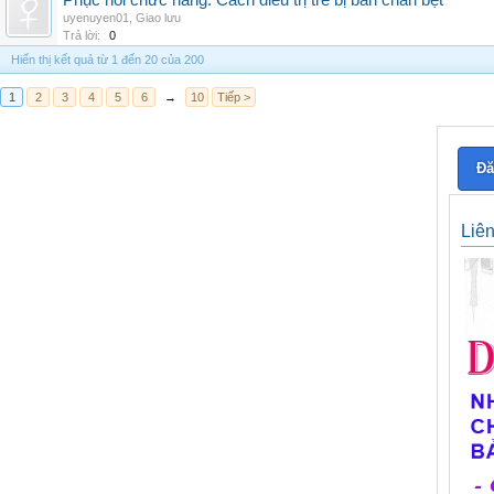
Phục hồi chức năng: Cách điều trị trẻ bị bàn chân bẹt
uyenuyen01
,
Giao lưu
Trả lời:
0
Hiển thị kết quả từ 1 đến 20 của 200
1
2
3
4
5
6
→
10
Tiếp >
Đă
Liê