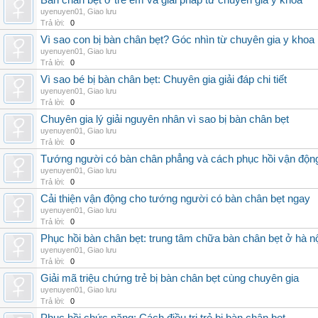
Bàn chân bẹt ở trẻ em và giải pháp từ chuyên gia y khoa
uyenuyen01
,
Giao lưu
Trả lời:
0
Vì sao con bị bàn chân bẹt? Góc nhìn từ chuyên gia y khoa
uyenuyen01
,
Giao lưu
Trả lời:
0
Vì sao bé bị bàn chân bẹt: Chuyên gia giải đáp chi tiết
uyenuyen01
,
Giao lưu
Trả lời:
0
Chuyên gia lý giải nguyên nhân vì sao bị bàn chân bẹt
uyenuyen01
,
Giao lưu
Trả lời:
0
Tướng người có bàn chân phẳng và cách phục hồi vận độn
uyenuyen01
,
Giao lưu
Trả lời:
0
Cải thiện vận động cho tướng người có bàn chân bẹt ngay
uyenuyen01
,
Giao lưu
Trả lời:
0
Phục hồi bàn chân bẹt: trung tâm chữa bàn chân bẹt ở hà n
uyenuyen01
,
Giao lưu
Trả lời:
0
Giải mã triệu chứng trẻ bị bàn chân bẹt cùng chuyên gia
uyenuyen01
,
Giao lưu
Trả lời:
0