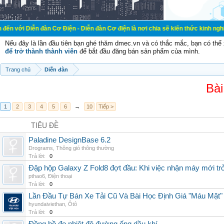
đàn Cơ Điện - Diễn đàn Cơ điện là nơi chia sẽ kiến thức kinh nghiệm trong lãn
Nếu đây là lần đầu tiên bạn ghé thăm dmec.vn và có thắc mắc, bạn có th
để trở thành thành viên
để bắt đầu đăng bán sản phẩm của mình.
Trang chủ
Diễn đàn
Bài
1
2
3
4
5
6
→
10
Tiếp >
TIÊU ĐỀ
Paladine DesignBase 6.2
Drograms
,
Thông gió thông thường
Trả lời:
0
Đập hộp Galaxy Z Fold8 đợt đầu: Khi việc nhận máy mới tr
pthao6
,
Điện thoại
Trả lời:
0
Lần Đầu Tự Bán Xe Tải Cũ Và Bài Học Định Giá "Máu Mặt"
hyundaiviethan
,
Ôtô
Trả lời:
0