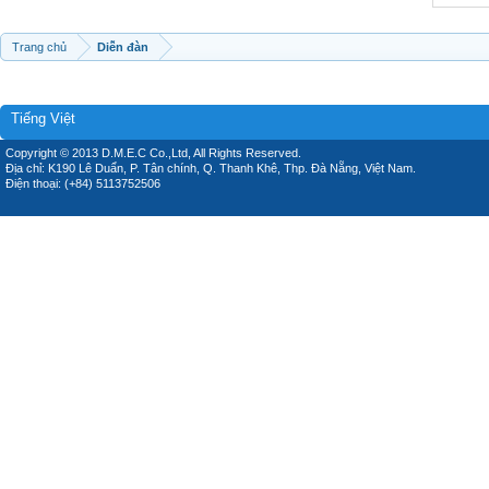
Trang chủ
Diễn đàn
Tiếng Việt
Copyright © 2013 D.M.E.C Co.,Ltd, All Rights Reserved.
Địa chỉ: K190 Lê Duẩn, P. Tân chính, Q. Thanh Khê, Thp. Đà Nẵng, Việt Nam.
Điện thoại: (+84) 5113752506