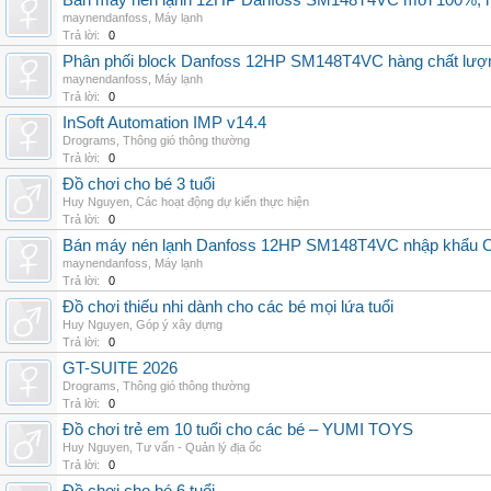
Bán máy nén lạnh 12HP Danfoss SM148T4VC mới 100%, hà
maynendanfoss
,
Máy lạnh
Trả lời:
0
Phân phối block Danfoss 12HP SM148T4VC hàng chất lượng
maynendanfoss
,
Máy lạnh
Trả lời:
0
InSoft Automation IMP v14.4
Drograms
,
Thông gió thông thường
Trả lời:
0
Đồ chơi cho bé 3 tuổi
Huy Nguyen
,
Các hoạt động dự kiến thực hiện
Trả lời:
0
Bán máy nén lạnh Danfoss 12HP SM148T4VC nhập khẩu China
maynendanfoss
,
Máy lạnh
Trả lời:
0
Đồ chơi thiếu nhi dành cho các bé mọi lứa tuổi
Huy Nguyen
,
Góp ý xây dựng
Trả lời:
0
GT-SUITE 2026
Drograms
,
Thông gió thông thường
Trả lời:
0
Đồ chơi trẻ em 10 tuổi cho các bé – YUMI TOYS
Huy Nguyen
,
Tư vấn - Quản lý địa ốc
Trả lời:
0