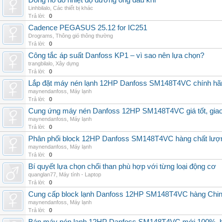
Đồng hồ đo nhiệt độ đường ống dầu khí
Linhbilalo
,
Các thiết bị khác
Trả lời:
0
Cadence PEGASUS 25.12 for IC251
Drograms
,
Thông gió thông thường
Trả lời:
0
Công tắc áp suất Danfoss KP1 – vì sao nên lựa chọn?
trangbilalo
,
Xây dựng
Trả lời:
0
Lắp đặt máy nén lạnh 12HP Danfoss SM148T4VC chính hãng, 
maynendanfoss
,
Máy lạnh
Trả lời:
0
Cung ứng máy nén Danfoss 12HP SM148T4VC giá tốt, giao h
maynendanfoss
,
Máy lạnh
Trả lời:
0
Phân phối block 12HP Danfoss SM148T4VC hàng chất lượng,
maynendanfoss
,
Máy lạnh
Trả lời:
0
Bí quyết lựa chọn chổi than phù hợp với từng loại động cơ
quanglan77
,
Máy tính - Laptop
Trả lời:
0
Cung cấp block lạnh Danfoss 12HP SM148T4VC hàng China, g
maynendanfoss
,
Máy lạnh
Trả lời:
0