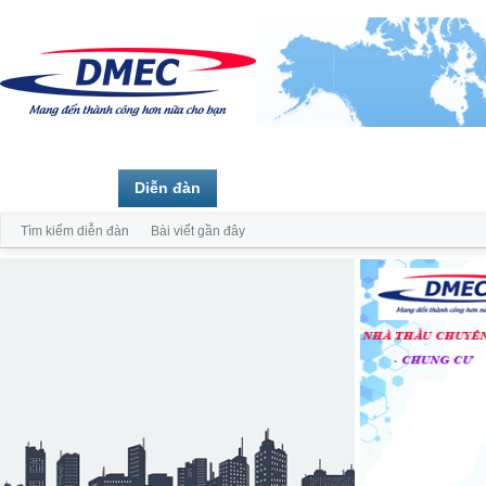
Trang chủ
Diễn đàn
Thành viên
Tìm kiếm diễn đàn
Bài viết gần đây