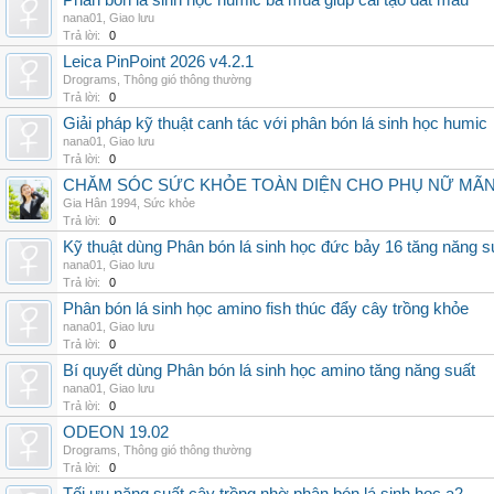
Phân bón lá sinh học humic ba mùa giúp cải tạo đất màu
nana01
,
Giao lưu
Trả lời:
0
Leica PinPoint 2026 v4.2.1
Drograms
,
Thông gió thông thường
Trả lời:
0
Giải pháp kỹ thuật canh tác với phân bón lá sinh học humic
nana01
,
Giao lưu
Trả lời:
0
CHĂM SÓC SỨC KHỎE TOÀN DIỆN CHO PHỤ NỮ MÃN 
Gia Hân 1994
,
Sức khỏe
Trả lời:
0
Kỹ thuật dùng Phân bón lá sinh học đức bảy 16 tăng năng s
nana01
,
Giao lưu
Trả lời:
0
Phân bón lá sinh học amino fish thúc đẩy cây trồng khỏe
nana01
,
Giao lưu
Trả lời:
0
Bí quyết dùng Phân bón lá sinh học amino tăng năng suất
nana01
,
Giao lưu
Trả lời:
0
ODEON 19.02
Drograms
,
Thông gió thông thường
Trả lời:
0