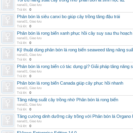
Tối ưu năng suất cây trồng nhờ phân bón lá sinh học a2
nana01
,
Giao lưu
Trả lời:
0
Phân bón lá siêu canxi bo giúp cây trồng tăng đậu trái
nana01
,
Giao lưu
Trả lời:
0
Phân bón lá rong biển xanh phục hồi cây suy sau thu hoạch
nana01
,
Giao lưu
Trả lời:
0
Kỹ thuật dùng phân bón lá rong biển seaweed tăng năng suấ
nana01
,
Giao lưu
Trả lời:
0
Phân bón lá rong biển có tác dụng gì? Giải pháp tăng năng 
nana01
,
Giao lưu
Trả lời:
0
Phân bón lá rong biển Canada giúp cây phục hồi nhanh
nana01
,
Giao lưu
Trả lời:
0
Tăng năng suất cây trồng nhờ Phân bón lá rong biển
nana01
,
Giao lưu
Trả lời:
0
Tăng cường dinh dưỡng cây trồng với Phân bón lá Organo 
nana01
,
Giao lưu
Trả lời:
0