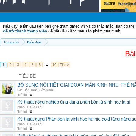
Chào
Nếu đây là lần đầu tiên bạn ghé thăm dmec.vn và có thắc mắc, bạn có th
để trở thành thành viên
để bắt đầu đăng bán sản phẩm của mình.
Trang chủ
Diễn đàn
Bài
1
2
3
4
5
6
→
10
Tiếp >
TIÊU ĐỀ
BỔ SUNG NỘI TIẾT GIAI ĐOẠN MÃN KINH NHƯ THẾ 
Gia Hân 1994
,
Sức khỏe
Trả lời:
0
Kỹ thuật nông nghiệp ứng dụng phân bón lá sinh học là gì
nana01
,
Giao lưu
Trả lời:
0
Kỹ thuật dùng Phân bón lá sinh học humic gold tăng năng s
nana01
,
Giao lưu
Trả lời:
0