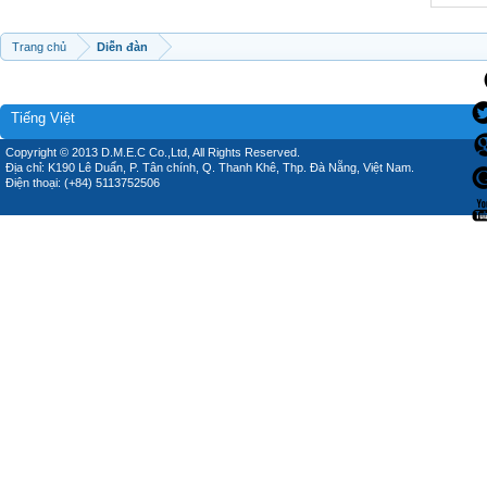
Trang chủ
Diễn đàn
Tiếng Việt
Copyright © 2013 D.M.E.C Co.,Ltd, All Rights Reserved.
Địa chỉ: K190 Lê Duẩn, P. Tân chính, Q. Thanh Khê, Thp. Đà Nẵng, Việt Nam.
Điện thoại: (+84) 5113752506