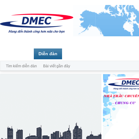
Trang chủ
Diễn đàn
Thành viên
Tìm kiếm diễn đàn
Bài viết gần đây