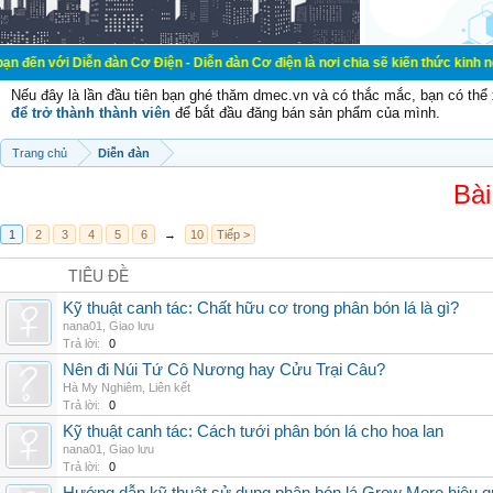
ễn đàn Cơ Điện - Diễn đàn Cơ điện là nơi chia sẽ kiến thức kinh nghiệm trong 
Nếu đây là lần đầu tiên bạn ghé thăm dmec.vn và có thắc mắc, bạn có th
để trở thành thành viên
để bắt đầu đăng bán sản phẩm của mình.
Trang chủ
Diễn đàn
Bài
1
2
3
4
5
6
→
10
Tiếp >
TIÊU ĐỀ
Kỹ thuật canh tác: Chất hữu cơ trong phân bón lá là gì?
nana01
,
Giao lưu
Trả lời:
0
Nên đi Núi Tứ Cô Nương hay Cửu Trại Câu?
Hà My Nghiêm
,
Liên kết
Trả lời:
0
Kỹ thuật canh tác: Cách tưới phân bón lá cho hoa lan
nana01
,
Giao lưu
Trả lời:
0