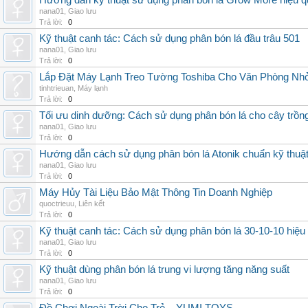
Hướng dẫn kỹ thuật sử dụng phân bón lá Grow More hiệu q
nana01
,
Giao lưu
Trả lời:
0
Kỹ thuật canh tác: Cách sử dụng phân bón lá đầu trâu 501
nana01
,
Giao lưu
Trả lời:
0
Lắp Đặt Máy Lạnh Treo Tường Toshiba Cho Văn Phòng Nh
tinhtrieuan
,
Máy lạnh
Trả lời:
0
Tối ưu dinh dưỡng: Cách sử dụng phân bón lá cho cây trồn
nana01
,
Giao lưu
Trả lời:
0
Hướng dẫn cách sử dụng phân bón lá Atonik chuẩn kỹ thuậ
nana01
,
Giao lưu
Trả lời:
0
Máy Hủy Tài Liệu Bảo Mật Thông Tin Doanh Nghiệp
quoctrieuu
,
Liên kết
Trả lời:
0
Kỹ thuật canh tác: Cách sử dụng phân bón lá 30-10-10 hiệu
nana01
,
Giao lưu
Trả lời:
0
Kỹ thuật dùng phân bón lá trung vi lượng tăng năng suất
nana01
,
Giao lưu
Trả lời:
0