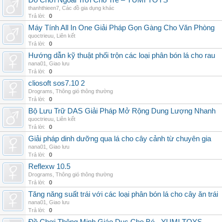
Đồ Chơi Ngoài Trời Cho Trẻ – YUMI TOYS
thanhthieen7
,
Các đồ gia dụng khác
Trả lời:
0
Máy Tính All In One Giải Pháp Gọn Gàng Cho Văn Phòng
quoctrieuu
,
Liên kết
Trả lời:
0
Hướng dẫn kỹ thuật phối trộn các loại phân bón lá cho rau
nana01
,
Giao lưu
Trả lời:
0
cliosoft sos7.10 2
Drograms
,
Thông gió thông thường
Trả lời:
0
Bộ Lưu Trữ DAS Giải Pháp Mở Rộng Dung Lượng Nhanh
quoctrieuu
,
Liên kết
Trả lời:
0
Giải pháp dinh dưỡng qua lá cho cây cảnh từ chuyên gia
nana01
,
Giao lưu
Trả lời:
0
Reflexw 10.5
Drograms
,
Thông gió thông thường
Trả lời:
0
Tăng năng suất trái với các loại phân bón lá cho cây ăn trái
nana01
,
Giao lưu
Trả lời:
0