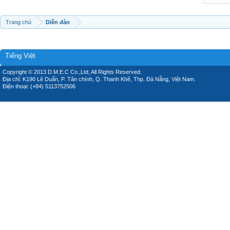
Trang chủ
Diễn đàn
Tiếng Việt
Copyright © 2013 D.M.E.C Co.,Ltd, All Rights Reserved.
Địa chỉ: K190 Lê Duẩn, P. Tân chính, Q. Thanh Khê, Thp. Đà Nẵng, Việt Nam.
Điện thoại: (+84) 5113752506