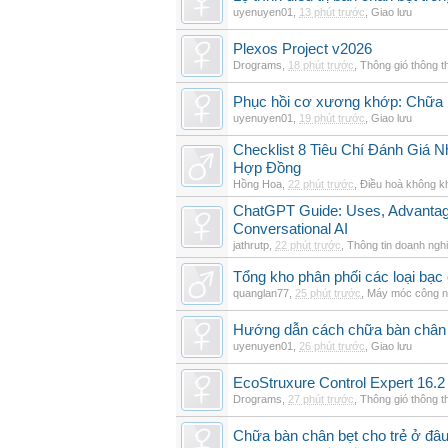
uyenuyen01
,
13 phút trước
,
Giao lưu
Plexos Project v2026
Drograms
,
18 phút trước
,
Thông gió thông 
Phục hồi cơ xương khớp: Chữa b
uyenuyen01
,
19 phút trước
,
Giao lưu
Checklist 8 Tiêu Chí Đánh Giá
Hợp Đồng
Hồng Hoa
,
22 phút trước
,
Điều hoà không k
ChatGPT Guide: Uses, Advantage
Conversational AI
jathrutp
,
22 phút trước
,
Thông tin doanh ngh
Tổng kho phân phối các loại bạc c
quanglan77
,
25 phút trước
,
Máy móc công n
Hướng dẫn cách chữa bàn chân b
uyenuyen01
,
26 phút trước
,
Giao lưu
EcoStruxure Control Expert 16.2
Drograms
,
27 phút trước
,
Thông gió thông 
Chữa bàn chân bẹt cho trẻ ở đâu