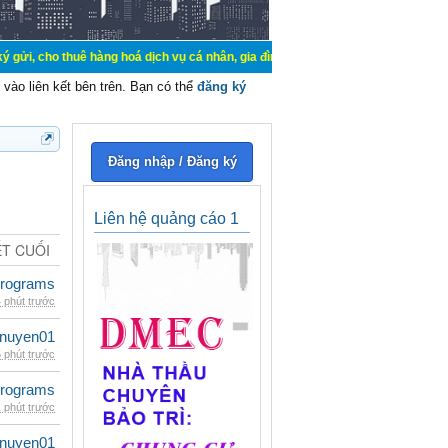
uê hàng hoá dịch vụ cá nhân, gia đình. Mua bán, ký gửi, cho thuê thiết bị hệ 
vào liên kết bên trên. Bạn có thể
đăng ký
Đăng nhập / Đăng ký
Liên hệ quảng cáo 1
ẾT CUỐI
rograms
 phút trước
nuyen01
 phút trước
rograms
 phút trước
nuyen01