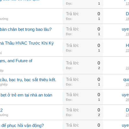
Đọc:
1
13
Trả lời:
0
D
thường
Đọc:
1
18
Trả lời:
0
uye
àn chân bẹt trong bao lâu?
Đọc:
1
19
 Nhà Thầu HVAC Trước Khi Ký
Trả lời:
0
H
Đọc:
1
22
hí
s, and Future of
Trả lời:
0
Đọc:
2
22
iệp
Trả lời:
0
qu
ầu, bạc trụ, bạc sắt thiêu kết.
ghiệp
Đọc:
1
25
Trả lời:
0
uye
ẹt ở trẻ em tại nhà an toàn
Đọc:
1
26
Trả lời:
0
D
 2
thường
Đọc:
2
27
Trả lời:
0
uye
 để phục hồi vận động?