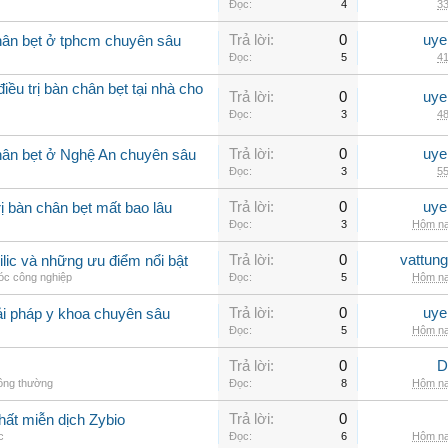
Đọc:
4
33
Trả lời:
0
uye
hân bẹt ở tphcm chuyên sâu
Đọc:
5
41
ều trị bàn chân bẹt tại nhà cho
Trả lời:
0
uye
Đọc:
3
48
Trả lời:
0
uye
hân bẹt ở Nghệ An chuyên sâu
Đọc:
3
55
Trả lời:
0
uye
ị bàn chân bẹt mất bao lâu
Đọc:
3
Hôm na
Trả lời:
0
vattun
ilic và những ưu điểm nổi bật
c công nghiệp
Đọc:
5
Hôm na
Trả lời:
0
uye
ải pháp y khoa chuyên sâu
Đọc:
5
Hôm na
Trả lời:
0
D
hông thường
Đọc:
8
Hôm na
Trả lời:
0
hất miễn dịch Zybio
c
Đọc:
6
Hôm na