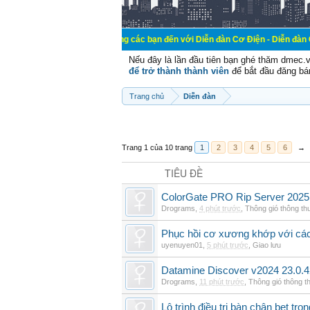
Chào mừng các bạn đến với Diễn đàn Cơ Điện - Diễn đàn Cơ điện là nơi 
Nếu đây là lần đầu tiên bạn ghé thăm dmec.
để trở thành thành viên
để bắt đầu đăng bá
Trang chủ
Diễn đàn
Trang 1 của 10 trang
1
2
3
4
5
6
→
TIÊU ĐỀ
ColorGate PRO Rip Server 2025
Drograms
,
4 phút trước
,
Thông gió thông t
Phục hồi cơ xương khớp với cá
uyenuyen01
,
5 phút trước
,
Giao lưu
Datamine Discover v2024 23.0.
Drograms
,
11 phút trước
,
Thông gió thông 
Lộ trình điều trị bàn chân bẹt tro