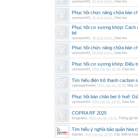
uyenuyen01
,
33 phút trước
,
Giao lưu
Phục hồi chức năng chữa bàn c
uyenuyen01
,
41 phút trước
,
Giao lưu
Phục hồi cơ xương khớp: Cách đi
bé
uyenuyen01
,
48 phút trước
,
Giao lưu
Phục hồi chức năng chữa bàn c
uyenuyen01
,
55 phút trước
,
Giao lưu
Phục hồi cơ xương khớp: Điều tr
uyenuyen01
,
Hôm nay lúc 16:49
,
Giao lưu
Tìm hiểu điện trở thanh cacbon s
vattunganhnhiet
,
Hôm nay lúc 16:43
,
Máy mó
Phục hồi bàn chân bẹt ở huế: Gi
uyenuyen01
,
Hôm nay lúc 16:42
,
Giao lưu
COPRA RF 2025
Drograms
,
Hôm nay lúc 16:41
,
Thông gió t
Tìm hiểu ý nghĩa bảo quản hóa c
DatViet
,
Hôm nay lúc 16:39
,
Các thiết bị khá