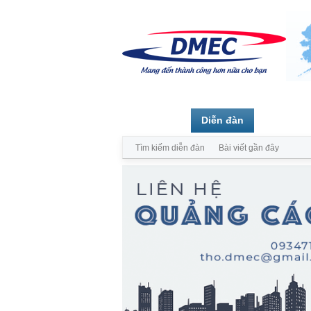
Trang chủ
Diễn đàn
Thành vi
Tìm kiếm diễn đàn
Bài viết gần đây