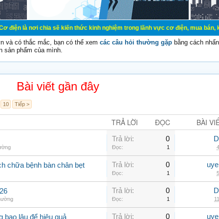
chia sẽ kiến thức kinh nghiệm trong lãnh vực cơ điện, mua bán, ký gửi, cho th
vn và có thắc mắc, bạn có thể xem
các câu hỏi thường gặp
bằng cách nhấn 
n sản phẩm của mình.
Bài viết gần đây
10
Tiếp >
TRẢ LỜI
ĐỌC
BÀI VI
Trả lời:
0
D
hường
Đọc:
1
4
Trả lời:
0
uye
ch chữa bệnh bàn chân bẹt
Đọc:
1
5
Trả lời:
0
D
426
thường
Đọc:
1
11
Trả lời:
0
uye
ng bao lâu để hiệu quả