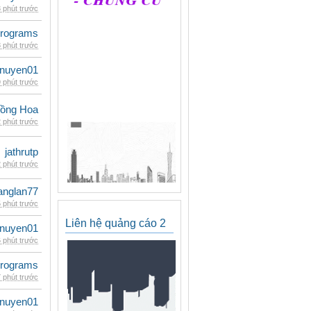
 phút trước
rograms
 phút trước
nuyen01
 phút trước
ồng Hoa
 phút trước
jathrutp
 phút trước
anglan77
 phút trước
Liên hệ quảng cáo 2
nuyen01
 phút trước
rograms
 phút trước
nuyen01