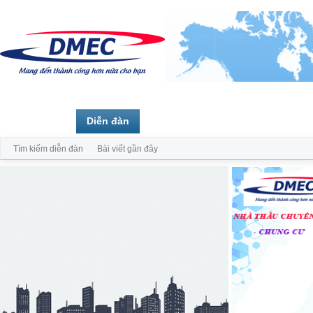
Trang chủ
Diễn đàn
Thành viên
Tìm kiếm diễn đàn
Bài viết gần đây