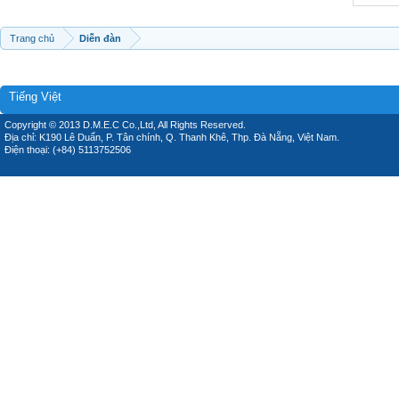
Trang chủ
Diễn đàn
Tiếng Việt
Copyright © 2013 D.M.E.C Co.,Ltd, All Rights Reserved.
Địa chỉ: K190 Lê Duẩn, P. Tân chính, Q. Thanh Khê, Thp. Đà Nẵng, Việt Nam.
Điện thoại: (+84) 5113752506