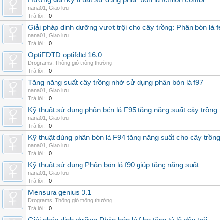
Hướng dẫn kỹ thuật sử dụng phân bón lá fetrilon combi
nana01
,
Giao lưu
Trả lời:
0
Giải pháp dinh dưỡng vượt trội cho cây trồng: Phân bón lá fe
nana01
,
Giao lưu
Trả lời:
0
OptiFDTD optifdtd 16.0
Drograms
,
Thông gió thông thường
Trả lời:
0
Tăng năng suất cây trồng nhờ sử dụng phân bón lá f97
nana01
,
Giao lưu
Trả lời:
0
Kỹ thuật sử dụng phân bón lá F95 tăng năng suất cây trồng
nana01
,
Giao lưu
Trả lời:
0
Kỹ thuật dùng phân bón lá F94 tăng năng suất cho cây trồng
nana01
,
Giao lưu
Trả lời:
0
Kỹ thuật sử dụng Phân bón lá f90 giúp tăng năng suất
nana01
,
Giao lưu
Trả lời:
0
Mensura genius 9.1
Drograms
,
Thông gió thông thường
Trả lời:
0