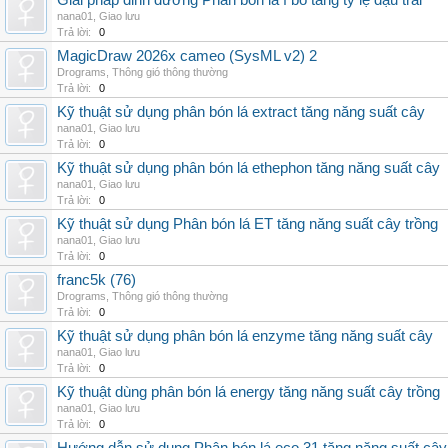
Giải pháp dinh dưỡng Phân bón lá f bo tăng tỷ lệ đậu trái
nana01
,
Giao lưu
Trả lời:
0
MagicDraw 2026x cameo (SysML v2) 2
Drograms
,
Thông gió thông thường
Trả lời:
0
Kỹ thuật sử dụng phân bón lá extract tăng năng suất cây
nana01
,
Giao lưu
Trả lời:
0
Kỹ thuật sử dụng phân bón lá ethephon tăng năng suất cây
nana01
,
Giao lưu
Trả lời:
0
Kỹ thuật sử dụng Phân bón lá ET tăng năng suất cây trồng
nana01
,
Giao lưu
Trả lời:
0
franc5k (76)
Drograms
,
Thông gió thông thường
Trả lời:
0
Kỹ thuật sử dụng phân bón lá enzyme tăng năng suất cây
nana01
,
Giao lưu
Trả lời:
0
Kỹ thuật dùng phân bón lá energy tăng năng suất cây trồng
nana01
,
Giao lưu
Trả lời:
0