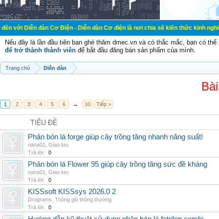
àn Cơ Điện - Diễn đàn Cơ điện là nơi chia sẽ kiến thức kinh nghiệm trong lãnh
Nếu đây là lần đầu tiên bạn ghé thăm dmec.vn và có thắc mắc, bạn có th
để trở thành thành viên
để bắt đầu đăng bán sản phẩm của mình.
Trang chủ
Diễn đàn
Bài
1
2
3
4
5
6
→
10
Tiếp >
TIÊU ĐỀ
Phân bón lá forge giúp cây trồng tăng nhanh năng suất!
nana01
,
Giao lưu
Trả lời:
0
Phân bón lá Flower 95 giúp cây trồng tăng sức đề kháng
nana01
,
Giao lưu
Trả lời:
0
KISSsoft KISSsys 2026.0 2
Drograms
,
Thông gió thông thường
Trả lời:
0