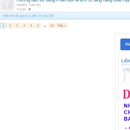
Hướng dẫn sử dụng Phân bón lá eco 31 tăng năng suất cây
nana01
,
Giao lưu
Trả lời:
0
Hiển thị kết quả từ 1 đến 20 của 200
1
2
3
4
5
6
→
10
Tiếp >
Đă
Liê