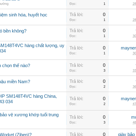
thường
Đọc:
1
28
Trả lời:
0
iệm sinh hóa, huyết học
Đọc:
1
28
Trả lời:
0
có bền không?
Đọc:
1
30
SM148T4VC hàng chất lượng, uy
Trả lời:
0
maynen
034
Đọc:
1
30
Trả lời:
0
n chọn thế nào?
Đọc:
3
33
Trả lời:
0
í hậu miền Nam?
Đọc:
2
36
12HP SM148T4VC hàng China,
Trả lời:
0
maynen
143 034
Đọc:
2
47
bảo vệ xương khớp tuổi trung
Trả lời:
0
mu
Đọc:
3
48
Trả lời:
0
giày bảo
 Worket (Ziben)?