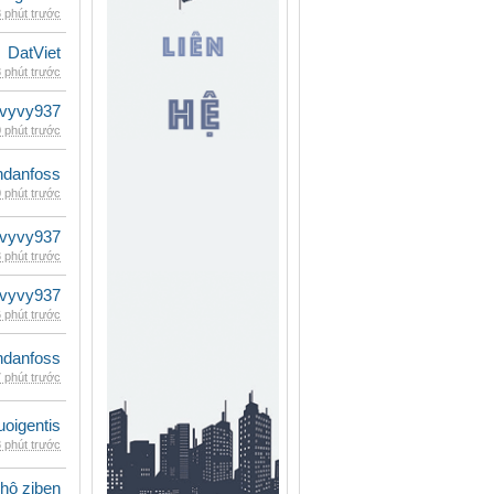
 phút trước
DatViet
 phút trước
vyvy937
 phút trước
danfoss
 phút trước
vyvy937
 phút trước
vyvy937
 phút trước
danfoss
 phút trước
oigentis
 phút trước
 hộ ziben