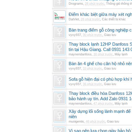
Drograms
,
28 phút trước
,
Thông gió thông 
Điểm khác biệt giữa máy xét ngh
DatViet
,
28 phút trước
,
Các thiết bị khác
Bàn trang điểm gỗ công nghiệp 
vyvy937
,
30 phút trước
,
Giao lưu
Thay block lạnh 12HP Danfoss 
tín tại Hậu Giang. Call 0931 143 
maynendanfoss
,
30 phút trước
,
Máy lạnh
Bàn ăn 4 ghế cho căn hộ nhỏ nê
vyvy937
,
33 phút trước
,
Giao lưu
Sofa gỗ hiện đại có phù hợp kh
vyvy937
,
36 phút trước
,
Giao lưu
Thay block điều hòa Danfoss 
bảo hành uy tín. Add Zalo 0931 
maynendanfoss
,
47 phút trước
,
Máy lạnh
Xây dựng lối sống lành mạnh để 
niên
muoigentis
,
48 phút trước
,
Giao lưu
Vì sao nên lựa chọn giày bảo hộ