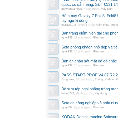
quốc, có sẵn hàng. SĐT 0931 14
maynendanfoss
,
7 phút trước
,
Máy lạnh
Hôm nay Galaxy Z Fold8, Fold8 U
tay người dùng
hale121102
,
10 phút trước
,
Điện thoại Andro
Bàn trang điểm hiện đại cho phò
vyvy937
,
12 phút trước
,
Giao lưu
Sofa phòng khách nhỏ đẹp và tiện
vyvy937
,
15 phút trước
,
Giao lưu
Bàn ăn chân sắt mặt đá có chắc
vyvy937
,
18 phút trước
,
Giao lưu
PASS START-PROF V4.87 R2 2
Drograms
,
18 phút trước
,
Thông gió thông 
Bộ sưu tập ngói phẳng tráng me
hadng243
,
26 phút trước
,
Xây dựng
Sofa da công nghiệp và sofa nỉ n
vyvy937
,
27 phút trước
,
Giao lưu
KODAK Dental Imaging Software