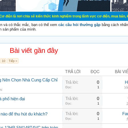
ơi chia sẽ kiến thức kinh nghiệm trong lãnh vực cơ điện, mua bán, ký gửi, cho
vn và có thắc mắc, bạn có thể xem
các câu hỏi thường gặp
bằng cách nhấn 
n sản phẩm của mình.
Bài viết gần đây
10
Tiếp >
TRẢ LỜI
ĐỌC
BÀI VI
ng Nên Chọn Nhà Cung Cấp Chỉ
Trả lời:
0
H
Đọc:
1
Và
hí
Trả lời:
0
à phố hiện đại
Đọc:
1
2
Trả lời:
0
Fa
nào để thu hút du khách?
Đọc:
1
4
oss 12HP SM148T4VC trên toàn