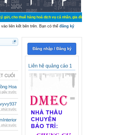
 thuê hàng hoá dịch vụ cá nhân, gia đình. Mua bán, ký gửi, cho thuê thiết bị 
vào liên kết bên trên. Bạn có thể
đăng ký
Đăng nhập / Đăng ký
Liên hệ quảng cáo 1
ẾT CUỐI
ồng Hoa
i giây trước
vyvy937
 phút trước
mInterior
 phút trước