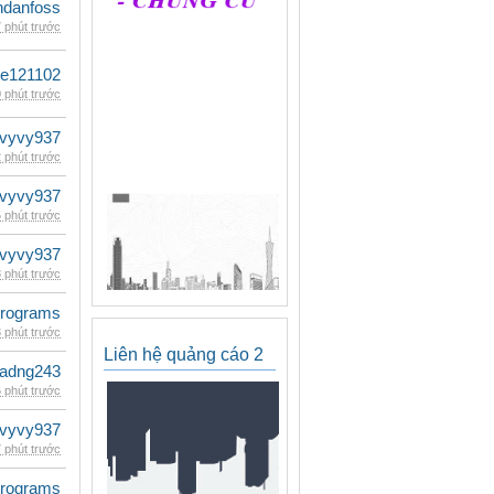
danfoss
 phút trước
le121102
 phút trước
vyvy937
 phút trước
vyvy937
 phút trước
vyvy937
 phút trước
rograms
 phút trước
Liên hệ quảng cáo 2
adng243
 phút trước
vyvy937
 phút trước
rograms