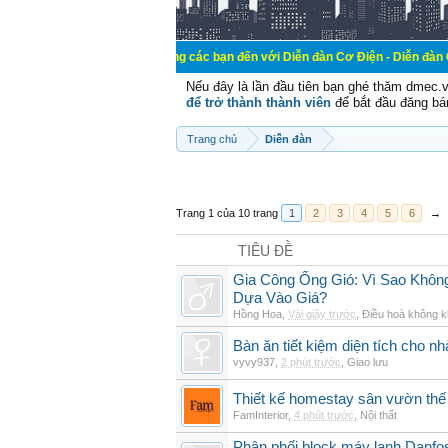
Chào mừng các bạn đến với Diễn đàn Cơ Điện - Diễn đàn Cơ điện là n
Nếu đây là lần đầu tiên bạn ghé thăm dmec.
để trở thành thành viên
để bắt đầu đăng bá
Trang chủ
Diễn đàn
Trang 1 của 10 trang
1
2
3
4
5
6
→
TIÊU ĐỀ
Gia Công Ống Gió: Vì Sao Khô
Dựa Vào Giá?
Hồng Hoa
,
Vài giây trước
,
Điều hoà không k
Bàn ăn tiết kiệm diện tích cho nh
vyvy937
,
2 phút trước
,
Giao lưu
Thiết kế homestay sân vườn thế 
FamInterior
,
4 phút trước
,
Nội thất
Phân phối block máy lạnh Danf