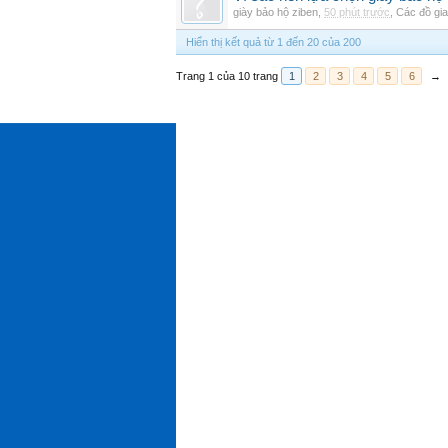
giày bảo hộ ziben
,
50 phút trước
,
Các đồ gi
Hiển thị kết quả từ 1 đến 20 của 200
Trang 1 của 10 trang
1
2
3
4
5
6
→