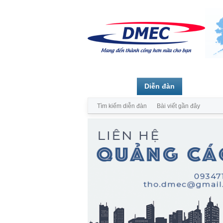
Trang chủ
Diễn đàn
Thành vi
Tìm kiếm diễn đàn
Bài viết gần đây