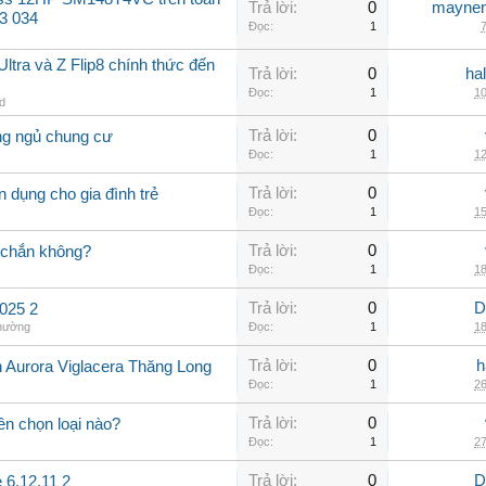
Trả lời:
0
maynen
3 034
Đọc:
1
7
ltra và Z Flip8 chính thức đến
Trả lời:
0
ha
Đọc:
1
10
id
Trả lời:
0
ng ngủ chung cư
Đọc:
1
12
Trả lời:
0
 dụng cho gia đình trẻ
Đọc:
1
15
Trả lời:
0
 chắn không?
Đọc:
1
18
Trả lời:
0
D
025 2
thường
Đọc:
1
18
Trả lời:
0
h
n Aurora Viglacera Thăng Long
Đọc:
1
26
Trả lời:
0
ên chọn loại nào?
Đọc:
1
27
Trả lời:
0
D
 6.12.11 2