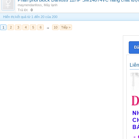
Phân phối block Danfoss 12HP SM148T4VC hàng chất lượng
maynendanfoss
,
Máy lạnh
Trả lời:
0
Hiển thị kết quả từ 1 đến 20 của 200
1
2
3
4
5
6
→
10
Tiếp >
Đă
Liê