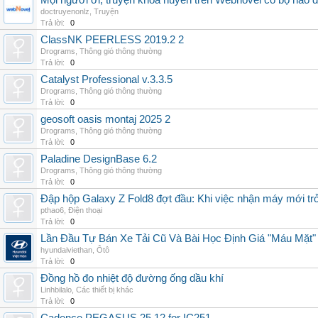
Mọi người ơi, truyện khoa huyễn trên Webnovel có bộ nào
doctruyenonlz
,
Truyện
Trả lời:
0
ClassNK PEERLESS 2019.2 2
Drograms
,
Thông gió thông thường
Trả lời:
0
Catalyst Professional v.3.3.5
Drograms
,
Thông gió thông thường
Trả lời:
0
geosoft oasis montaj 2025 2
Drograms
,
Thông gió thông thường
Trả lời:
0
Paladine DesignBase 6.2
Drograms
,
Thông gió thông thường
Trả lời:
0
Đập hộp Galaxy Z Fold8 đợt đầu: Khi việc nhận máy mới tr
pthao6
,
Điện thoại
Trả lời:
0
Lần Đầu Tự Bán Xe Tải Cũ Và Bài Học Định Giá "Máu Mặt"
hyundaiviethan
,
Ôtô
Trả lời:
0
Đồng hồ đo nhiệt độ đường ống dầu khí
Linhbilalo
,
Các thiết bị khác
Trả lời:
0