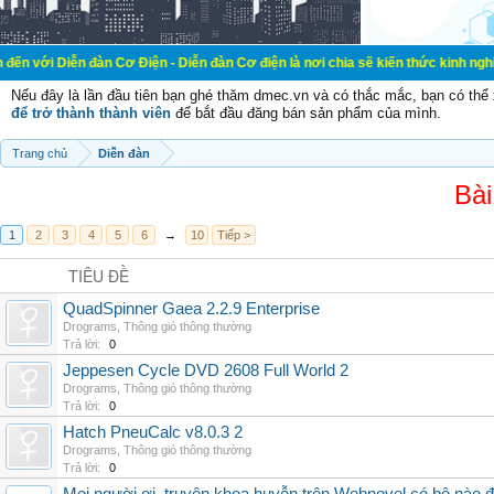
đàn Cơ Điện - Diễn đàn Cơ điện là nơi chia sẽ kiến thức kinh nghiệm trong lãn
Nếu đây là lần đầu tiên bạn ghé thăm dmec.vn và có thắc mắc, bạn có th
để trở thành thành viên
để bắt đầu đăng bán sản phẩm của mình.
Trang chủ
Diễn đàn
Bài
1
2
3
4
5
6
→
10
Tiếp >
TIÊU ĐỀ
QuadSpinner Gaea 2.2.9 Enterprise
Drograms
,
Thông gió thông thường
Trả lời:
0
Jeppesen Cycle DVD 2608 Full World 2
Drograms
,
Thông gió thông thường
Trả lời:
0
Hatch PneuCalc v8.0.3 2
Drograms
,
Thông gió thông thường
Trả lời:
0