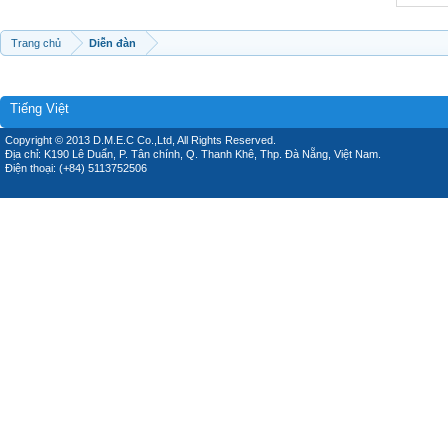
Trang chủ
Diễn đàn
Tiếng Việt
Copyright © 2013 D.M.E.C Co.,Ltd, All Rights Reserved.
Địa chỉ: K190 Lê Duẩn, P. Tân chính, Q. Thanh Khê, Thp. Đà Nẵng, Việt Nam.
Điện thoại: (+84) 5113752506