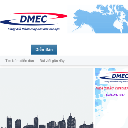
Trang chủ
Diễn đàn
Thành viên
Tìm kiếm diễn đàn
Bài viết gần đây