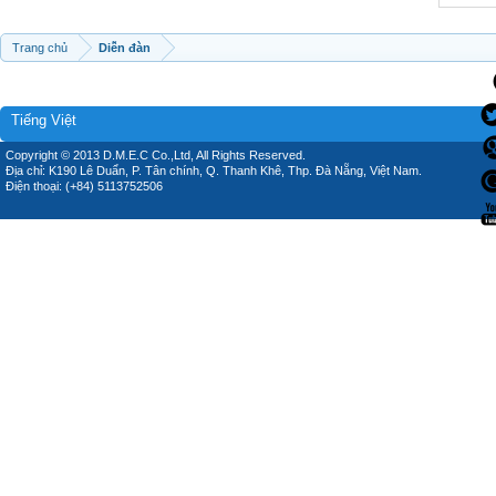
Trang chủ
Diễn đàn
Tiếng Việt
Copyright © 2013 D.M.E.C Co.,Ltd, All Rights Reserved.
Địa chỉ: K190 Lê Duẩn, P. Tân chính, Q. Thanh Khê, Thp. Đà Nẵng, Việt Nam.
Điện thoại: (+84) 5113752506