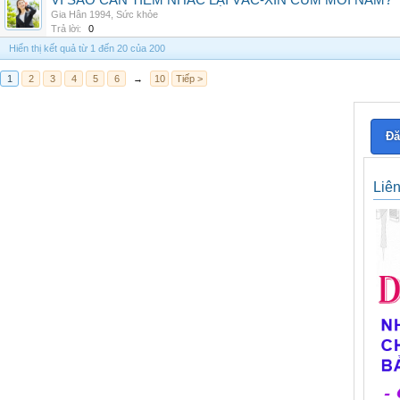
VÌ SAO CẦN TIÊM NHẮC LẠI VẮC-XIN CÚM MỖI NĂM?
Gia Hân 1994
,
Sức khỏe
Trả lời:
0
Hiển thị kết quả từ 1 đến 20 của 200
1
2
3
4
5
6
→
10
Tiếp >
Đă
Liê