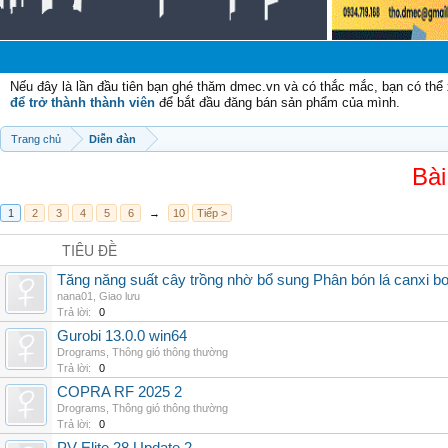
Nếu đây là lần đầu tiên bạn ghé thăm dmec.vn và có thắc mắc, bạn có th
để trở thành thành viên
để bắt đầu đăng bán sản phẩm của mình.
Trang chủ
Diễn đàn
Bài
1
2
3
4
5
6
→
10
Tiếp >
TIÊU ĐỀ
Tăng năng suất cây trồng nhờ bổ sung Phân bón lá canxi b
nana01
,
Giao lưu
Trả lời:
0
Gurobi 13.0.0 win64
Drograms
,
Thông gió thông thường
Trả lời:
0
COPRA RF 2025 2
Drograms
,
Thông gió thông thường
Trả lời:
0