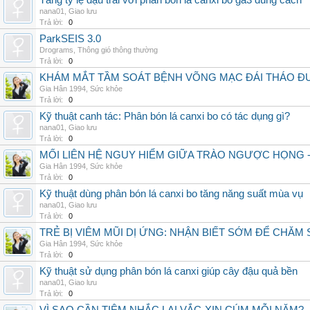
Tăng tỷ lệ đậu trái với phân bón lá canxi bo ga3 đúng cách
nana01
,
Giao lưu
Trả lời:
0
ParkSEIS 3.0
Drograms
,
Thông gió thông thường
Trả lời:
0
KHÁM MẮT TẦM SOÁT BỆNH VÕNG MẠC ĐÁI THÁO ĐƯ
Gia Hân 1994
,
Sức khỏe
Trả lời:
0
Kỹ thuật canh tác: Phân bón lá canxi bo có tác dụng gì?
nana01
,
Giao lưu
Trả lời:
0
MỐI LIÊN HỆ NGUY HIỂM GIỮA TRÀO NGƯỢC HỌNG 
Gia Hân 1994
,
Sức khỏe
Trả lời:
0
Kỹ thuật dùng phân bón lá canxi bo tăng năng suất mùa vụ
nana01
,
Giao lưu
Trả lời:
0
TRẺ BỊ VIÊM MŨI DỊ ỨNG: NHẬN BIẾT SỚM ĐỂ CHĂ
Gia Hân 1994
,
Sức khỏe
Trả lời:
0
Kỹ thuật sử dụng phân bón lá canxi giúp cây đậu quả bền
nana01
,
Giao lưu
Trả lời:
0