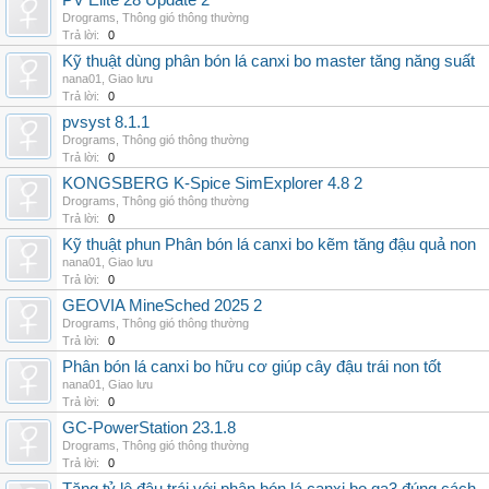
PV Elite 28 Update 2
Drograms
,
Thông gió thông thường
Trả lời:
0
Kỹ thuật dùng phân bón lá canxi bo master tăng năng suất
nana01
,
Giao lưu
Trả lời:
0
pvsyst 8.1.1
Drograms
,
Thông gió thông thường
Trả lời:
0
KONGSBERG K-Spice SimExplorer 4.8 2
Drograms
,
Thông gió thông thường
Trả lời:
0
Kỹ thuật phun Phân bón lá canxi bo kẽm tăng đậu quả non
nana01
,
Giao lưu
Trả lời:
0
GEOVIA MineSched 2025 2
Drograms
,
Thông gió thông thường
Trả lời:
0
Phân bón lá canxi bo hữu cơ giúp cây đậu trái non tốt
nana01
,
Giao lưu
Trả lời:
0
GC-PowerStation 23.1.8
Drograms
,
Thông gió thông thường
Trả lời:
0