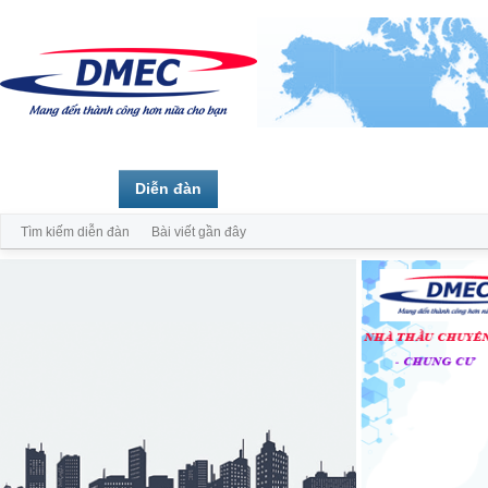
Trang chủ
Diễn đàn
Thành viên
Tìm kiếm diễn đàn
Bài viết gần đây