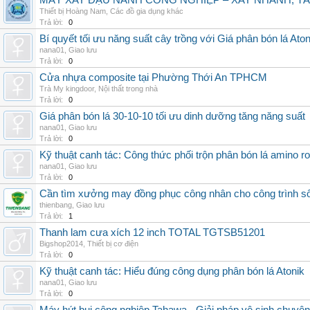
MÁY XAY ĐẬU NÀNH CÔNG NGHIỆP – XAY NHANH, TÁ
Thiết bị Hoàng Nam
,
Các đồ gia dụng khác
Trả lời:
0
Bí quyết tối ưu năng suất cây trồng với Giá phân bón lá Aton
nana01
,
Giao lưu
Trả lời:
0
Cửa nhựa composite tại Phường Thới An TPHCM
Trà My kingdoor
,
Nội thất trong nhà
Trả lời:
0
Giá phân bón lá 30-10-10 tối ưu dinh dưỡng tăng năng suất
nana01
,
Giao lưu
Trả lời:
0
Kỹ thuật canh tác: Công thức phối trộn phân bón lá amino r
nana01
,
Giao lưu
Trả lời:
0
Cần tìm xưởng may đồng phục công nhân cho công trình s
thienbang
,
Giao lưu
Trả lời:
1
Thanh lam cưa xích 12 inch TOTAL TGTSB51201
Bigshop2014
,
Thiết bị cơ điện
Trả lời:
0
Kỹ thuật canh tác: Hiểu đúng công dụng phân bón lá Atonik
nana01
,
Giao lưu
Trả lời:
0