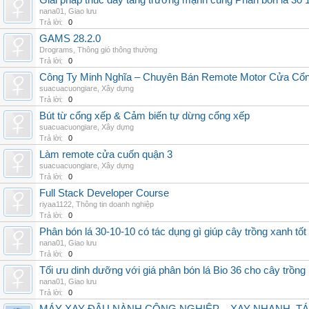
Giải pháp thúc đẩy tăng trưởng mạnh cùng Phân bón lá 30 1
nana01
,
Giao lưu
Trả lời:
0
GAMS 28.2.0
Drograms
,
Thông gió thông thường
Trả lời:
0
Công Ty Minh Nghĩa – Chuyên Bán Remote Motor Cửa Cổn
suacuacuongiare
,
Xây dựng
Trả lời:
0
Bút từ cổng xếp & Cảm biến tự dừng cổng xếp
suacuacuongiare
,
Xây dựng
Trả lời:
0
Làm remote cửa cuốn quận 3
suacuacuongiare
,
Xây dựng
Trả lời:
0
Full Stack Developer Course
riyaa1122
,
Thông tin doanh nghiệp
Trả lời:
0
Phân bón lá 30-10-10 có tác dụng gì giúp cây trồng xanh tốt
nana01
,
Giao lưu
Trả lời:
0
Tối ưu dinh dưỡng với giá phân bón lá Bio 36 cho cây trồng
nana01
,
Giao lưu
Trả lời:
0