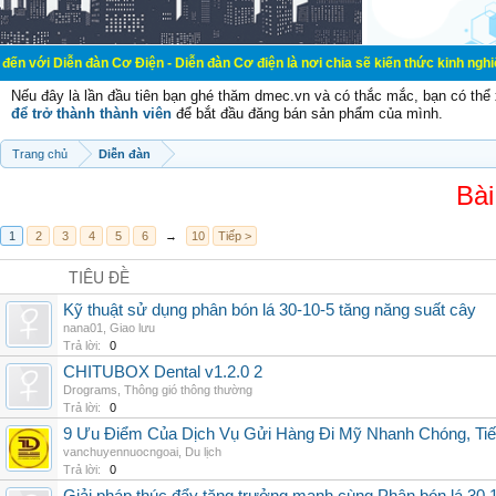
đàn Cơ Điện - Diễn đàn Cơ điện là nơi chia sẽ kiến thức kinh nghiệm trong lãnh
Nếu đây là lần đầu tiên bạn ghé thăm dmec.vn và có thắc mắc, bạn có th
để trở thành thành viên
để bắt đầu đăng bán sản phẩm của mình.
Trang chủ
Diễn đàn
Bài
1
2
3
4
5
6
→
10
Tiếp >
TIÊU ĐỀ
Kỹ thuật sử dụng phân bón lá 30-10-5 tăng năng suất cây
nana01
,
Giao lưu
Trả lời:
0
CHITUBOX Dental v1.2.0 2
Drograms
,
Thông gió thông thường
Trả lời:
0
9 Ưu Điểm Của Dịch Vụ Gửi Hàng Đi Mỹ Nhanh Chóng, Tiế
vanchuyennuocngoai
,
Du lịch
Trả lời:
0