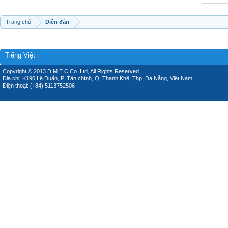
Trang chủ
Diễn đàn
Tiếng Việt
Copyright © 2013 D.M.E.C Co.,Ltd, All Rights Reserved.
Địa chỉ: K190 Lê Duẩn, P. Tân chính, Q. Thanh Khê, Thp. Đà Nẵng, Việt Nam.
Điện thoại: (+84) 5113752506