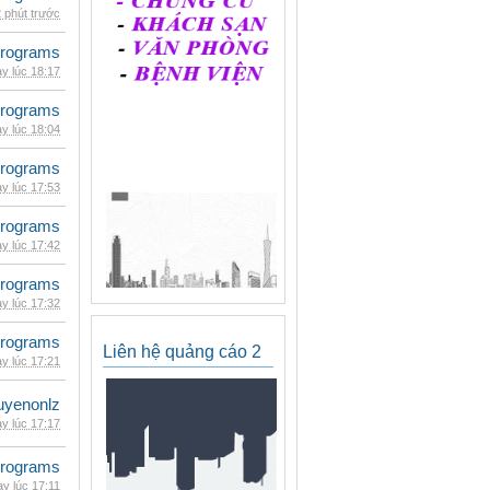
 phút trước
rograms
y lúc 18:17
rograms
y lúc 18:04
rograms
y lúc 17:53
rograms
y lúc 17:42
rograms
y lúc 17:32
rograms
Liên hệ quảng cáo 2
y lúc 17:21
uyenonlz
y lúc 17:17
rograms
y lúc 17:11