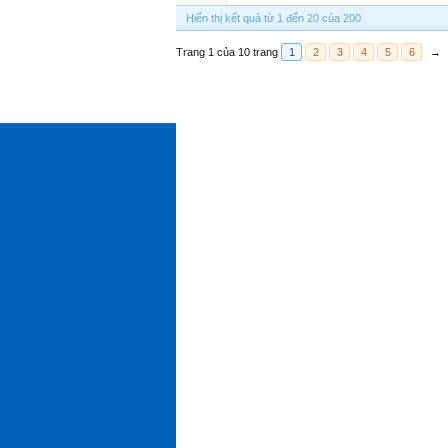
Hiển thị kết quả từ 1 đến 20 của 200
Trang 1 của 10 trang
1
2
3
4
5
6
→