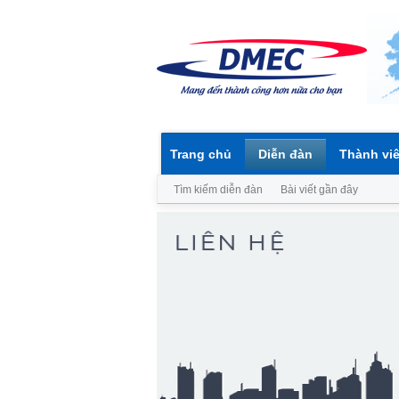
Trang chủ
Diễn đàn
Thành vi
Tìm kiếm diễn đàn
Bài viết gần đây