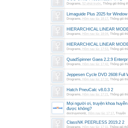
Drograms
,
52 phút trước
,
Thông gió thông 
Limaguide Plus 2025 for Window
Drograms
,
Hôm nay lúc 18:17
,
Thông gió t
HIERARCHICAL LINEAR MODE
Drograms
,
Hôm nay lúc 18:04
,
Thông gió t
HIERARCHICAL LINEAR MOD
Drograms
,
Hôm nay lúc 17:53
,
Thông gió t
QuadSpinner Gaea 2.2.9 Enterpr
Drograms
,
Hôm nay lúc 17:42
,
Thông gió t
Jeppesen Cycle DVD 2608 Full 
Drograms
,
Hôm nay lúc 17:32
,
Thông gió t
Hatch PneuCalc v8.0.3 2
Drograms
,
Hôm nay lúc 17:21
,
Thông gió t
Mọi người ơi, truyện khoa huyễn
được không?
doctruyenonlz
,
Hôm nay lúc 17:17
,
Truyện
ClassNK PEERLESS 2019.2 2
Drograms
,
Hôm nay lúc 17:11
,
Thông gió th