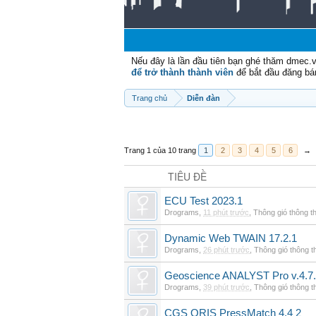
Nếu đây là lần đầu tiên bạn ghé thăm dmec.
để trở thành thành viên
để bắt đầu đăng bá
Trang chủ
Diễn đàn
Trang 1 của 10 trang
1
2
3
4
5
6
→
TIÊU ĐỀ
ECU Test 2023.1
Drograms
,
11 phút trước
,
Thông gió thông 
Dynamic Web TWAIN 17.2.1
Drograms
,
26 phút trước
,
Thông gió thông 
Geoscience ANALYST Pro v.4.7.
Drograms
,
39 phút trước
,
Thông gió thông 
CGS ORIS PressMatch 4.4 2