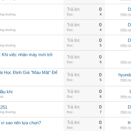
Trả lời:
0
D
hông thường
Đọc:
4
Hôm na
Trả lời:
0
D
hông thường
Đọc:
4
Hôm na
Trả lời:
0
D
hông thường
Đọc:
5
Hôm na
 Khi việc nhận máy mới trở
Trả lời:
0
Đọc:
5
Hôm na
ài Học Định Giá "Máu Mặt" Để
Trả lời:
0
hyunda
Đọc:
5
Hôm na
Trả lời:
0
dầu khí
hác
Đọc:
6
Hôm na
Trả lời:
0
D
C251
hông thường
Đọc:
7
Hôm na
Trả lời:
0
t
 vì sao nên lựa chọn?
Đọc:
6
Hôm na