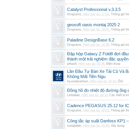
Catalyst Professional v.3.3.5
Drograms
,
Hôm nay lúc 17:01
,
Thông gió t
geosoft oasis montaj 2025 2
Drograms
,
Hôm nay lúc 16:51
,
Thông gió t
Paladine DesignBase 6.2
Drograms
,
Hôm nay lúc 16:39
,
Thông gió t
Đập hộp Galaxy Z Fold8 đợt đầu:
thành một trải nghiệm đặc quyền
pthao6
,
Hôm nay lúc 16:36
,
Điện thoại
Lần Đầu Tự Bán Xe Tải Cũ Và B
Không Mất Tiền Ngu
hyundaiviethan
,
Hôm nay lúc 16:16
,
Ôtô
Đồng hồ đo nhiệt độ đường ống 
Linhbilalo
,
Hôm nay lúc 16:14
,
Các thiết bị k
Cadence PEGASUS 25.12 for I
Drograms
,
Hôm nay lúc 16:01
,
Thông gió t
Công tắc áp suất Danfoss KP1 –
trangbilalo
,
Hôm nay lúc 15:55
,
Xây dựng