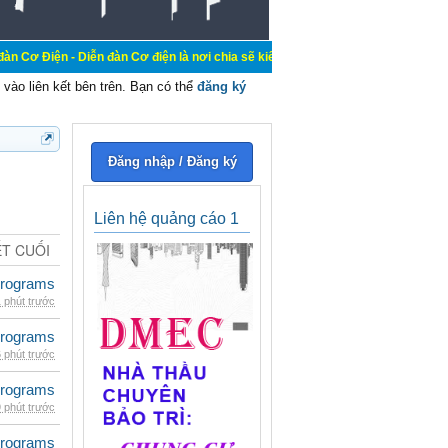
 Diễn đàn Cơ điện là nơi chia sẽ kiến thức kinh nghiệm trong lãnh vực cơ điện
vào liên kết bên trên. Bạn có thể
đăng ký
Đăng nhập / Đăng ký
Liên hệ quảng cáo 1
ẾT CUỐI
rograms
 phút trước
rograms
 phút trước
rograms
 phút trước
rograms