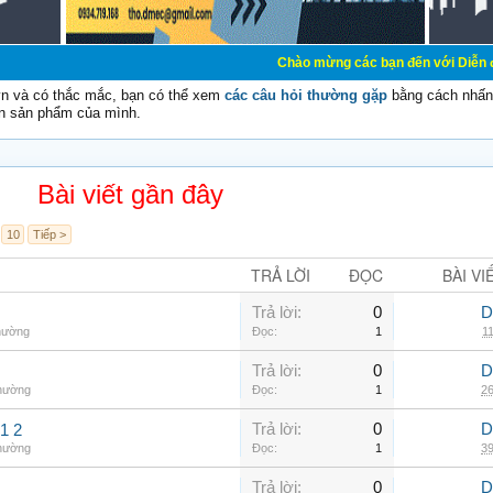
Chào mừng các bạn đến với Diễn đàn Cơ Điện -
vn và có thắc mắc, bạn có thể xem
các câu hỏi thường gặp
bằng cách nhấn 
n sản phẩm của mình.
Bài viết gần đây
10
Tiếp >
TRẢ LỜI
ĐỌC
BÀI VI
Trả lời:
0
D
thường
Đọc:
1
11
Trả lời:
0
D
thường
Đọc:
1
26
Trả lời:
0
D
1 2
thường
Đọc:
1
39
Trả lời:
0
D