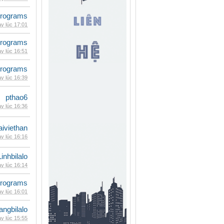
rograms
y lúc 17:01
rograms
y lúc 16:51
rograms
y lúc 16:39
pthao6
y lúc 16:36
iviethan
y lúc 16:16
Linhbilalo
y lúc 16:14
rograms
y lúc 16:01
rangbilalo
y lúc 15:55