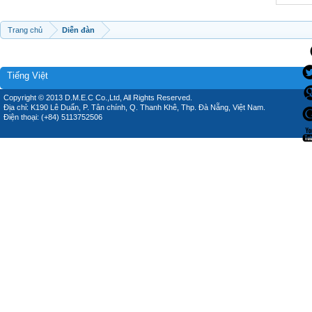
Trang chủ
Diễn đàn
Tiếng Việt
Copyright © 2013 D.M.E.C Co.,Ltd, All Rights Reserved.
Địa chỉ: K190 Lê Duẩn, P. Tân chính, Q. Thanh Khê, Thp. Đà Nẵng, Việt Nam.
Điện thoại: (+84) 5113752506