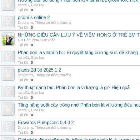
Hướng dẫn sử dụng Phân bón lá vitamin b1 growmore hiệu
nana01
,
Giao lưu
Trả lời:
0
pcdmis online 2
Drograms
,
Thông gió thông thường
Trả lời:
0
NHỮNG ĐIỀU CẦN LƯU Ý VỀ VIÊM HỌNG Ở TRẺ EM 
Gia Hân 1994
,
Sức khỏe
Trả lời:
0
Phân bón lá vitamin b1: Bí quyết tăng cường sức đề kháng
nana01
,
Giao lưu
Trả lời:
0
plaxis 2d 3d 2025.1 2
Drograms
,
Thông gió thông thường
Trả lời:
0
Kỹ thuật canh tác: Phân bón lá vi lượng là gì? Hiệu quả
nana01
,
Giao lưu
Trả lời:
0
Tăng năng suất cây trồng nhờ Phân bón lá vi lượng điều ho
nana01
,
Giao lưu
Trả lời:
0
Edwards PumpCalc 5.4.0 2
Drograms
,
Thông gió thông thường
Trả lời:
0