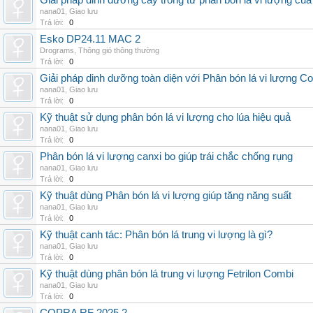
Giải pháp dinh dưỡng cây trồng từ phân bón lá vi lượng củ
nana01
,
Giao lưu
Trả lời:
0
Esko DP24.11 MAC 2
Drograms
,
Thông gió thông thường
Trả lời:
0
Giải pháp dinh dưỡng toàn diện với Phân bón lá vi lượng C
nana01
,
Giao lưu
Trả lời:
0
Kỹ thuật sử dụng phân bón lá vi lượng cho lúa hiệu quả
nana01
,
Giao lưu
Trả lời:
0
Phân bón lá vi lượng canxi bo giúp trái chắc chống rụng
nana01
,
Giao lưu
Trả lời:
0
Kỹ thuật dùng Phân bón lá vi lượng giúp tăng năng suất
nana01
,
Giao lưu
Trả lời:
0
Kỹ thuật canh tác: Phân bón lá trung vi lượng là gì?
nana01
,
Giao lưu
Trả lời:
0
Kỹ thuật dùng phân bón lá trung vi lượng Fetrilon Combi
nana01
,
Giao lưu
Trả lời:
0