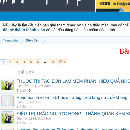
Nếu đây là lần đầu tiên bạn ghé thăm dmec.vn và có thắc mắc, bạn có th
để trở thành thành viên
để bắt đầu đăng bán sản phẩm của mình.
Trang chủ
Diễn đàn
Bài
1
2
3
4
5
6
→
10
Tiếp >
TIÊU ĐỀ
THUỐC TRỊ TÁO BÓN LÀM MỀM PHÂN: HIỆU QUẢ NH
Gia Hân 1994
,
Sức khỏe
Trả lời:
0
Phân bón lá vitamin b1 hữu cơ big crop tăng sức đề kháng
nana01
,
Giao lưu
Trả lời:
0
ĐIỀU TRỊ TRÀO NGƯỢC HỌNG - THÀNH QUẢN KÈM K
Gia Hân 1994
,
Sức khỏe
Trả lời:
0