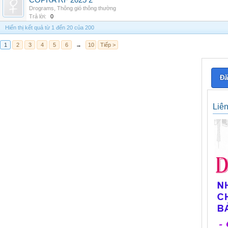
COPRA RF 2025 2
Drograms
,
Thông gió thông thường
Trả lời:
0
Hiển thị kết quả từ 1 đến 20 của 200
1
2
3
4
5
6
→
10
Tiếp >
Đă
Liê