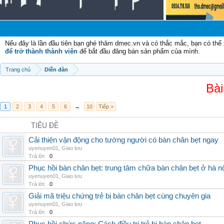
Chào 
Nếu đây là lần đầu tiên bạn ghé thăm dmec.vn và có thắc mắc, bạn có th
để trở thành thành viên
để bắt đầu đăng bán sản phẩm của mình.
Trang chủ
Diễn đàn
Bài
1
2
3
4
5
6
→
10
Tiếp >
TIÊU ĐỀ
Cải thiện vận động cho tướng người có bàn chân bẹt ngay
uyenuyen01
,
Giao lưu
Trả lời:
0
Phục hồi bàn chân bẹt: trung tâm chữa bàn chân bẹt ở hà n
uyenuyen01
,
Giao lưu
Trả lời:
0
Giải mã triệu chứng trẻ bị bàn chân bẹt cùng chuyên gia
uyenuyen01
,
Giao lưu
Trả lời:
0