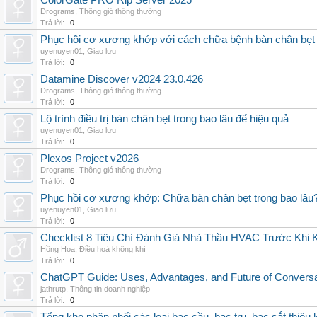
ColorGate PRO Rip Server 2025
Drograms
,
Thông gió thông thường
Trả lời:
0
Phục hồi cơ xương khớp với cách chữa bệnh bàn chân bẹt
uyenuyen01
,
Giao lưu
Trả lời:
0
Datamine Discover v2024 23.0.426
Drograms
,
Thông gió thông thường
Trả lời:
0
Lộ trình điều trị bàn chân bẹt trong bao lâu để hiệu quả
uyenuyen01
,
Giao lưu
Trả lời:
0
Plexos Project v2026
Drograms
,
Thông gió thông thường
Trả lời:
0
Phục hồi cơ xương khớp: Chữa bàn chân bẹt trong bao lâu
uyenuyen01
,
Giao lưu
Trả lời:
0
Checklist 8 Tiêu Chí Đánh Giá Nhà Thầu HVAC Trước Khi
Hồng Hoa
,
Điều hoà không khí
Trả lời:
0
ChatGPT Guide: Uses, Advantages, and Future of Conversat
jathrutp
,
Thông tin doanh nghiệp
Trả lời:
0