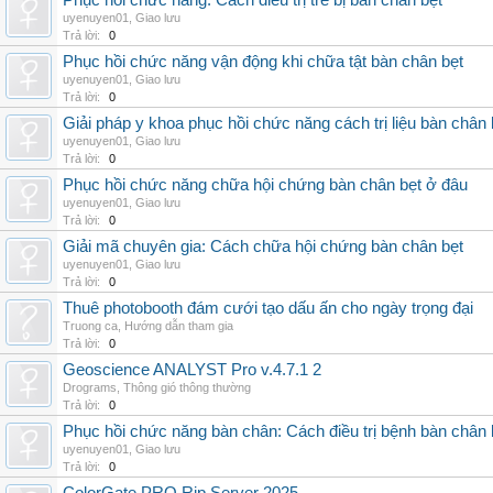
Phục hồi chức năng: Cách điều trị trẻ bị bàn chân bẹt
uyenuyen01
,
Giao lưu
Trả lời:
0
Phục hồi chức năng vận động khi chữa tật bàn chân bẹt
uyenuyen01
,
Giao lưu
Trả lời:
0
Giải pháp y khoa phục hồi chức năng cách trị liệu bàn chân 
uyenuyen01
,
Giao lưu
Trả lời:
0
Phục hồi chức năng chữa hội chứng bàn chân bẹt ở đâu
uyenuyen01
,
Giao lưu
Trả lời:
0
Giải mã chuyên gia: Cách chữa hội chứng bàn chân bẹt
uyenuyen01
,
Giao lưu
Trả lời:
0
Thuê photobooth đám cưới tạo dấu ấn cho ngày trọng đại
Truong ca
,
Hướng dẫn tham gia
Trả lời:
0
Geoscience ANALYST Pro v.4.7.1 2
Drograms
,
Thông gió thông thường
Trả lời:
0
Phục hồi chức năng bàn chân: Cách điều trị bệnh bàn chân 
uyenuyen01
,
Giao lưu
Trả lời:
0