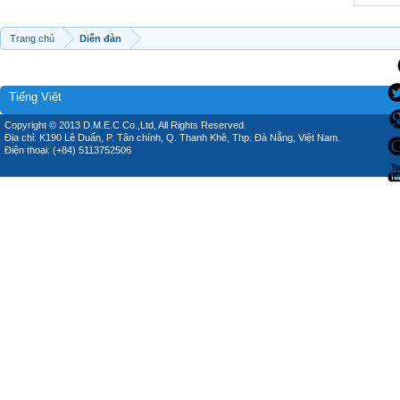
Trang chủ
Diễn đàn
Tiếng Việt
Copyright © 2013 D.M.E.C Co.,Ltd, All Rights Reserved.
Địa chỉ: K190 Lê Duẩn, P. Tân chính, Q. Thanh Khê, Thp. Đà Nẵng, Việt Nam.
Điện thoại: (+84) 5113752506