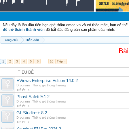
Ch
Nếu đây là lần đầu tiên bạn ghé thăm dmec.vn và có thắc mắc, bạn có th
để trở thành thành viên
để bắt đầu đăng bán sản phẩm của mình.
Trang chủ
Diễn đàn
Bài
1
2
3
4
5
6
→
10
Tiếp >
TIÊU ĐỀ
EViews Enterprise Edition 14.0 2
Drograms
,
Thông gió thông thường
Trả lời:
0
Phast Safeti 9.1 2
Drograms
,
Thông gió thông thường
Trả lời:
0
GL Studio++ 8.2
Drograms
,
Thông gió thông thường
Trả lời:
0