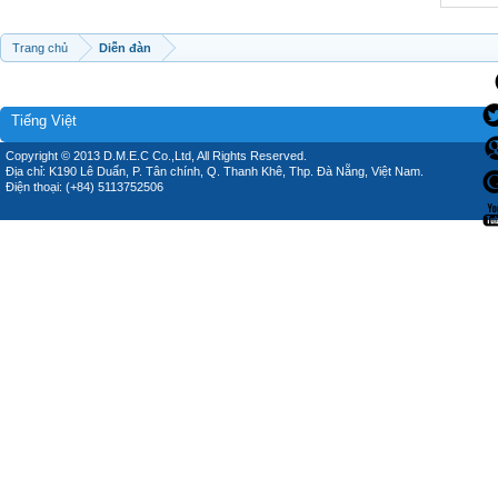
Trang chủ
Diễn đàn
Tiếng Việt
Copyright © 2013 D.M.E.C Co.,Ltd, All Rights Reserved.
Địa chỉ: K190 Lê Duẩn, P. Tân chính, Q. Thanh Khê, Thp. Đà Nẵng, Việt Nam.
Điện thoại: (+84) 5113752506