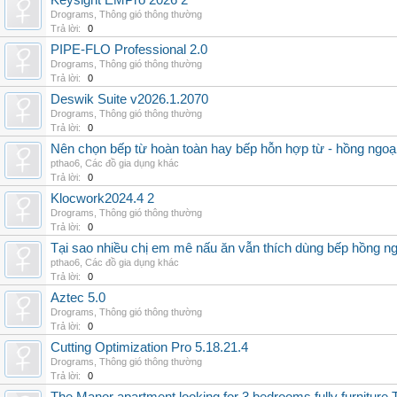
Keysight EMPro 2026 2
Drograms
,
Thông gió thông thường
Trả lời:
0
PIPE-FLO Professional 2.0
Drograms
,
Thông gió thông thường
Trả lời:
0
Deswik Suite v2026.1.2070
Drograms
,
Thông gió thông thường
Trả lời:
0
Nên chọn bếp từ hoàn toàn hay bếp hỗn hợp từ - hồng ngoại 
pthao6
,
Các đồ gia dụng khác
Trả lời:
0
Klocwork2024.4 2
Drograms
,
Thông gió thông thường
Trả lời:
0
Tại sao nhiều chị em mê nấu ăn vẫn thích dùng bếp hồng n
pthao6
,
Các đồ gia dụng khác
Trả lời:
0
Aztec 5.0
Drograms
,
Thông gió thông thường
Trả lời:
0
Cutting Optimization Pro 5.18.21.4
Drograms
,
Thông gió thông thường
Trả lời:
0