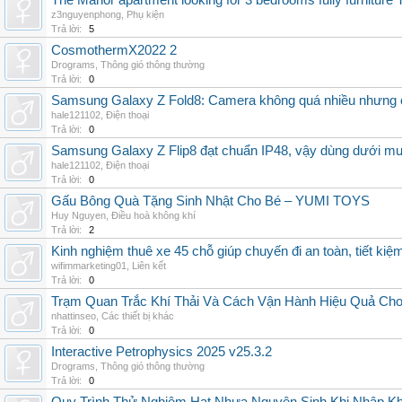
The Manor apartment looking for 3 bedrooms fully furnitur
z3nguyenphong
,
Phụ kiện
Trả lời:
5
CosmothermX2022 2
Drograms
,
Thông gió thông thường
Trả lời:
0
Samsung Galaxy Z Fold8: Camera không quá nhiều nhưng 
hale121102
,
Điện thoại
Trả lời:
0
Samsung Galaxy Z Flip8 đạt chuẩn IP48, vậy dùng dưới m
hale121102
,
Điện thoại
Trả lời:
0
Gấu Bông Quà Tặng Sinh Nhật Cho Bé – YUMI TOYS
Huy Nguyen
,
Điều hoà không khí
Trả lời:
2
Kinh nghiệm thuê xe 45 chỗ giúp chuyến đi an toàn, tiết kiệ
wifimmarketing01
,
Liên kết
Trả lời:
0
Trạm Quan Trắc Khí Thải Và Cách Vận Hành Hiệu Quả Ch
nhattinseo
,
Các thiết bị khác
Trả lời:
0
Interactive Petrophysics 2025 v25.3.2
Drograms
,
Thông gió thông thường
Trả lời:
0