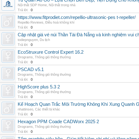
Tủ Quần Áo Gỗ – Lựa Chọn Bền Đẹp, Tiện Dụng Cho Khôn
Nội thất SDP Home
,
Nội thất trong nhà
Trả lời:
0
https://www.fitprodiet.com/repellio-ultrasonic-pes t-repeller/
Repellio Reviews
,
Điều hoà không khí
Trả lời:
0
Cập nhật giá vé núi Thần Tài Đà Nẵng và kinh nghiệm vui c
todiepnguyen
,
Du lịch
Trả lời:
0
EcoStruxure Control Expert 16.2
Drograms
,
Thông gió thông thường
Trả lời:
0
PSCAD v5.1
Drograms
,
Thông gió thông thường
Trả lời:
0
HighScore plus 5.3 2
Drograms
,
Thông gió thông thường
Trả lời:
0
Kế Hoạch Quan Trắc Môi Trường Không Khí Xung Quanh
nhattinseo
,
Các thiết bị khác
Trả lời:
0
Hexagon PPM Coade CADWorx 2025 2
Drograms
,
Thông gió thông thường
Trả lời:
0