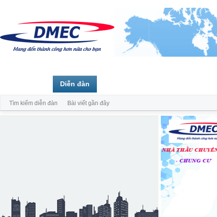
Trang chủ
Diễn đàn
Thành viên
Tìm kiếm diễn đàn
Bài viết gần đây