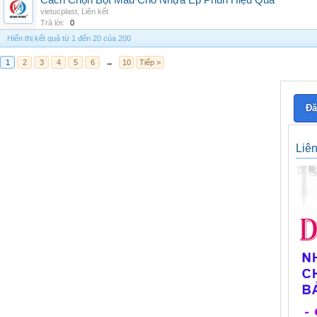
Cách Chọn Bột Màu Cho Nhựa Ép Phun Hiệu Quả
vietucplast
,
Liên kết
Trả lời:
0
Hiển thị kết quả từ 1 đến 20 của 200
1
2
3
4
5
6
→
10
Tiếp >
Đă
Liê