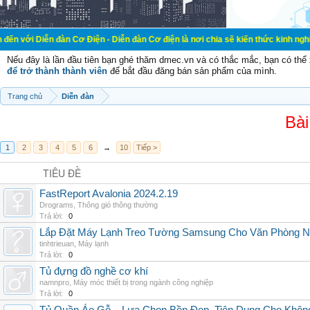
ễn đàn Cơ Điện - Diễn đàn Cơ điện là nơi chia sẽ kiến thức kinh nghiệm trong 
Nếu đây là lần đầu tiên bạn ghé thăm dmec.vn và có thắc mắc, bạn có th
để trở thành thành viên
để bắt đầu đăng bán sản phẩm của mình.
Trang chủ
Diễn đàn
Bài
1
2
3
4
5
6
→
10
Tiếp >
TIÊU ĐỀ
FastReport Avalonia 2024.2.19
Drograms
,
Thông gió thông thường
Trả lời:
0
Lắp Đặt Máy Lạnh Treo Tường Samsung Cho Văn Phòng 
tinhtrieuan
,
Máy lạnh
Trả lời:
0
Tủ đựng đồ nghề cơ khí
namnpro
,
Máy móc thiết bị trong ngành công nghiệp
Trả lời:
0