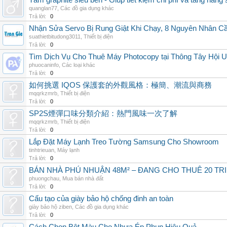
Tấm graphite siêu bền - Giúp tiết kiệm chi phí và tăng năng 
quanglan77
,
Các đồ gia dụng khác
Trả lời:
0
Nhận Sửa Servo Bị Rung Giật Khi Chạy, 8 Nguyên Nhân C
suathietbitudong3011
,
Thiết bị điện
Trả lời:
0
Tìm Dịch Vụ Cho Thuê Máy Photocopy tại Thông Tây Hội U
phuocaninfo
,
Các loại khác
Trả lời:
0
如何挑選 IQOS 保護套的外觀風格：極簡、潮流與商務
mqqrkzmrb
,
Thiết bị điện
Trả lời:
0
SP2S煙彈口味分類介紹：熱門風味一次了解
mqqrkzmrb
,
Thiết bị điện
Trả lời:
0
Lắp Đặt Máy Lạnh Treo Tường Samsung Cho Showroom
tinhtrieuan
,
Máy lạnh
Trả lời:
0
BÁN NHÀ PHÚ NHUẬN 48M² – ĐANG CHO THUÊ 20 TRIỆ
phuongchau
,
Mua bán nhà đất
Trả lời:
0
Cấu tạo của giày bảo hộ chống đinh an toàn
giày bảo hộ ziben
,
Các đồ gia dụng khác
Trả lời:
0