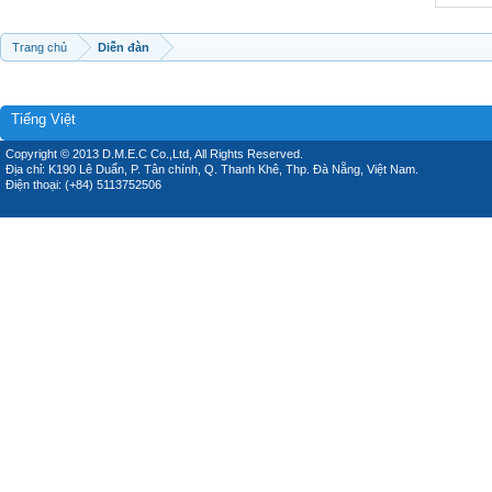
Trang chủ
Diễn đàn
Tiếng Việt
Copyright © 2013 D.M.E.C Co.,Ltd, All Rights Reserved.
Địa chỉ: K190 Lê Duẩn, P. Tân chính, Q. Thanh Khê, Thp. Đà Nẵng, Việt Nam.
Điện thoại: (+84) 5113752506