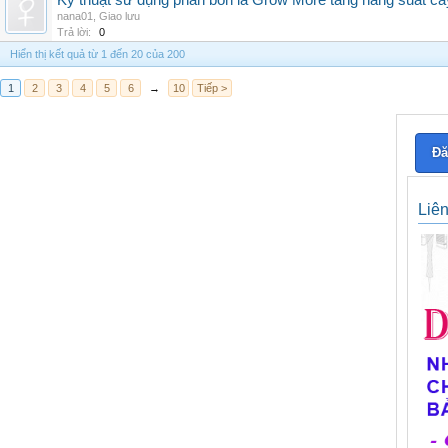
Kỹ thuật sử dụng phân bón lá Grow More tăng năng suất câ
nana01
,
Giao lưu
Trả lời:
0
Hiển thị kết quả từ 1 đến 20 của 200
1
2
3
4
5
6
→
10
Tiếp >
Đă
Liê