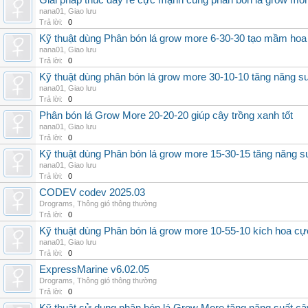
Giải pháp thúc đẩy rễ cực mạnh cùng phân bón lá grow mo
nana01
,
Giao lưu
Trả lời:
0
Kỹ thuật dùng Phân bón lá grow more 6-30-30 tạo mầm hoa
nana01
,
Giao lưu
Trả lời:
0
Kỹ thuật dùng phân bón lá grow more 30-10-10 tăng năng s
nana01
,
Giao lưu
Trả lời:
0
Phân bón lá Grow More 20-20-20 giúp cây trồng xanh tốt
nana01
,
Giao lưu
Trả lời:
0
Kỹ thuật dùng Phân bón lá grow more 15-30-15 tăng năng s
nana01
,
Giao lưu
Trả lời:
0
CODEV codev 2025.03
Drograms
,
Thông gió thông thường
Trả lời:
0
Kỹ thuật dùng Phân bón lá grow more 10-55-10 kích hoa cự
nana01
,
Giao lưu
Trả lời:
0
ExpressMarine v6.02.05
Drograms
,
Thông gió thông thường
Trả lời:
0