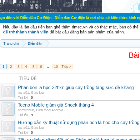
ễn đàn Cơ Điện - Diễn đàn Cơ điện là nơi chia sẽ kiến thức kinh nghiệm trong l
Nếu đây là lần đầu tiên bạn ghé thăm dmec.vn và có thắc mắc, bạn có th
để trở thành thành viên
để bắt đầu đăng bán sản phẩm của mình.
Trang chủ
Diễn đàn
Bài
1
2
3
4
5
6
→
10
Tiếp >
TIÊU ĐỀ
Phân bón lá hpc 22hxn giúp cây trồng tăng sức đề kháng
nana01
,
Giao lưu
Trả lời:
0
Tecno Mobile giảm giá Shock tháng 4
namtran08
,
Điện thoại Android
Trả lời:
9
Hướng dẫn kỹ thuật sử dụng phân bón lá hpc cho cây trồng
nana01
,
Giao lưu
Trả lời:
0