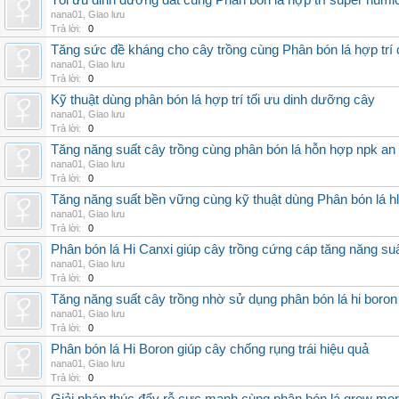
Tối ưu dinh dưỡng đất cùng Phân bón lá hợp trí super humi
nana01
,
Giao lưu
Trả lời:
0
Tăng sức đề kháng cho cây trồng cùng Phân bón lá hợp trí 
nana01
,
Giao lưu
Trả lời:
0
Kỹ thuật dùng phân bón lá hợp trí tối ưu dinh dưỡng cây
nana01
,
Giao lưu
Trả lời:
0
Tăng năng suất cây trồng cùng phân bón lá hỗn hợp npk an
nana01
,
Giao lưu
Trả lời:
0
Tăng năng suất bền vững cùng kỹ thuật dùng Phân bón lá h
nana01
,
Giao lưu
Trả lời:
0
Phân bón lá Hi Canxi giúp cây trồng cứng cáp tăng năng su
nana01
,
Giao lưu
Trả lời:
0
Tăng năng suất cây trồng nhờ sử dụng phân bón lá hi boron
nana01
,
Giao lưu
Trả lời:
0
Phân bón lá Hi Boron giúp cây chống rụng trái hiệu quả
nana01
,
Giao lưu
Trả lời:
0