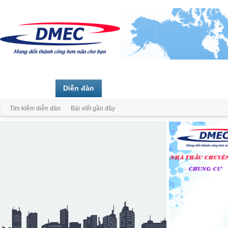
Trang chủ
Diễn đàn
Thành viên
Tìm kiếm diễn đàn
Bài viết gần đây