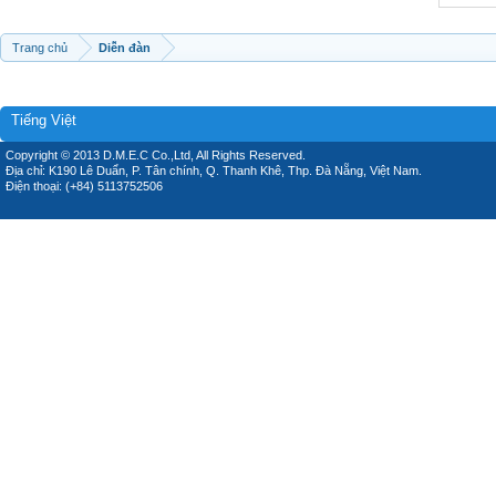
Trang chủ
Diễn đàn
Tiếng Việt
Copyright © 2013 D.M.E.C Co.,Ltd, All Rights Reserved.
Địa chỉ: K190 Lê Duẩn, P. Tân chính, Q. Thanh Khê, Thp. Đà Nẵng, Việt Nam.
Điện thoại: (+84) 5113752506