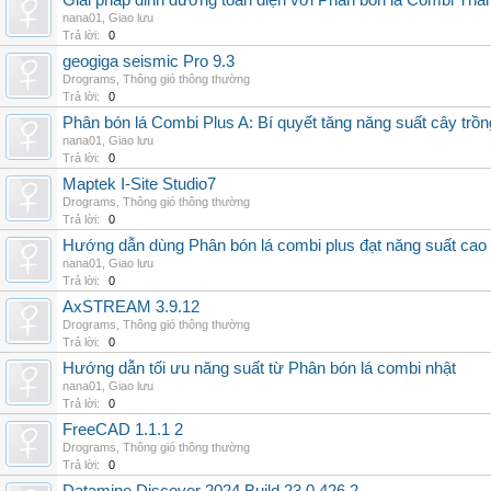
Giải pháp dinh dưỡng toàn diện với Phân bón lá Combi Thái
nana01
,
Giao lưu
Trả lời:
0
geogiga seismic Pro 9.3
Drograms
,
Thông gió thông thường
Trả lời:
0
Phân bón lá Combi Plus A: Bí quyết tăng năng suất cây trồn
nana01
,
Giao lưu
Trả lời:
0
Maptek I-Site Studio7
Drograms
,
Thông gió thông thường
Trả lời:
0
Hướng dẫn dùng Phân bón lá combi plus đạt năng suất cao
nana01
,
Giao lưu
Trả lời:
0
AxSTREAM 3.9.12
Drograms
,
Thông gió thông thường
Trả lời:
0
Hướng dẫn tối ưu năng suất từ Phân bón lá combi nhật
nana01
,
Giao lưu
Trả lời:
0
FreeCAD 1.1.1 2
Drograms
,
Thông gió thông thường
Trả lời:
0