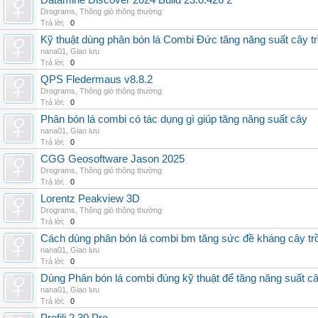
Datamine Discover 2024 Build 23.0.426 2
Drograms
,
Thông gió thông thường
Trả lời:
0
Kỹ thuật dùng phân bón lá Combi Đức tăng năng suất cây t
nana01
,
Giao lưu
Trả lời:
0
QPS Fledermaus v8.8.2
Drograms
,
Thông gió thông thường
Trả lời:
0
Phân bón lá combi có tác dụng gì giúp tăng năng suất cây
nana01
,
Giao lưu
Trả lời:
0
CGG Geosoftware Jason 2025
Drograms
,
Thông gió thông thường
Trả lời:
0
Lorentz Peakview 3D
Drograms
,
Thông gió thông thường
Trả lời:
0
Cách dùng phân bón lá combi bm tăng sức đề kháng cây tr
nana01
,
Giao lưu
Trả lời:
0
Dùng Phân bón lá combi đúng kỹ thuật để tăng năng suất c
nana01
,
Giao lưu
Trả lời:
0