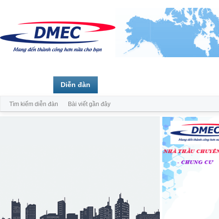
Trang chủ
Diễn đàn
Thành viên
Tìm kiếm diễn đàn
Bài viết gần đây