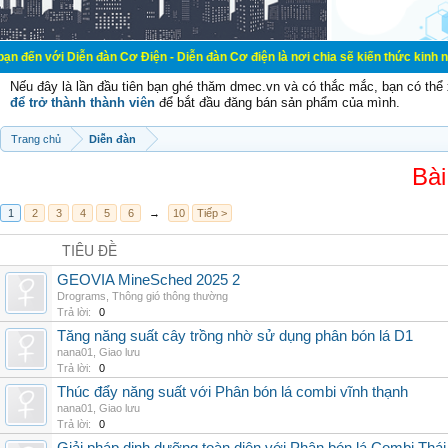
ễn đàn Cơ Điện - Diễn đàn Cơ điện là nơi chia sẽ kiến thức kinh nghiệm trong 
Nếu đây là lần đầu tiên bạn ghé thăm dmec.vn và có thắc mắc, bạn có th
để trở thành thành viên
để bắt đầu đăng bán sản phẩm của mình.
Trang chủ
Diễn đàn
Bài
1
2
3
4
5
6
→
10
Tiếp >
TIÊU ĐỀ
GEOVIA MineSched 2025 2
Drograms
,
Thông gió thông thường
Trả lời:
0
Tăng năng suất cây trồng nhờ sử dụng phân bón lá D1
nana01
,
Giao lưu
Trả lời:
0
Thúc đẩy năng suất với Phân bón lá combi vĩnh thạnh
nana01
,
Giao lưu
Trả lời:
0