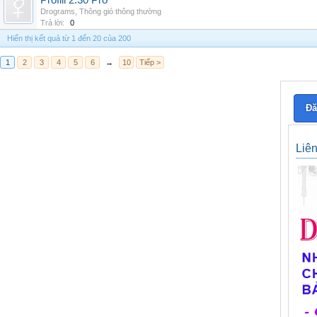
Profili 2.30 Pro
Drograms
,
Thông gió thông thường
Trả lời:
0
Hiển thị kết quả từ 1 đến 20 của 200
1
2
3
4
5
6
→
10
Tiếp >
Đă
Liê