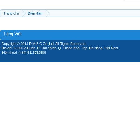
Trang chủ
Diễn đàn
Tiếng Việt
Copyright © 2013 D.M.E.C Co.,Ltd, All Rights Reserved.
Địa chỉ: K190 Lê Duẩn, P. Tân chính, Q. Thanh Khê, Thp. Đà Nẵng, Việt Nam.
Điện thoại: (+84) 5113752506