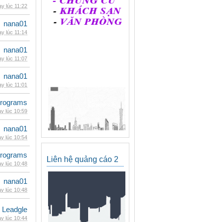
y lúc 11:22
nana01
y lúc 11:14
nana01
y lúc 11:07
nana01
y lúc 11:01
rograms
y lúc 10:59
nana01
y lúc 10:54
rograms
Liên hệ quảng cáo 2
y lúc 10:48
nana01
y lúc 10:48
Leadgle
y lúc 10:44