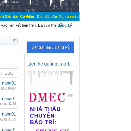
Điện - Diễn đàn Cơ điện là nơi chia sẽ kiến thức kinh nghiệm trong lãnh vực c
vào liên kết bên trên. Bạn có thể
đăng ký
Đăng nhập / Đăng ký
Liên hệ quảng cáo 1
ẾT CUỐI
nana01
 phút trước
nana01
y lúc 11:36
nana01
y lúc 11:29
nana01