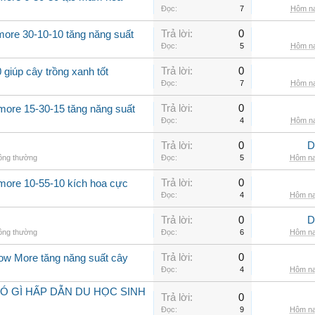
Đọc:
7
Hôm na
Trả lời:
0
more 30-10-10 tăng năng suất
Đọc:
5
Hôm na
Trả lời:
0
giúp cây trồng xanh tốt
Đọc:
7
Hôm na
Trả lời:
0
more 15-30-15 tăng năng suất
Đọc:
4
Hôm na
Trả lời:
0
D
hông thường
Đọc:
5
Hôm na
Trả lời:
0
 more 10-55-10 kích hoa cực
Đọc:
4
Hôm na
Trả lời:
0
D
hông thường
Đọc:
6
Hôm na
Trả lời:
0
row More tăng năng suất cây
Đọc:
4
Hôm na
Ó GÌ HẤP DẪN DU HỌC SINH
Trả lời:
0
Đọc:
9
Hôm na