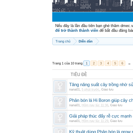
Nếu đây là lần đầu tiên bạn ghé thăm dmec.
để trở thành thành viên
để bắt đầu đăng bá
Trang chủ
Diễn đàn
Trang 1 của 10 trang
1
2
3
4
5
6
→
TIÊU ĐỀ
Tăng năng suất cây trồng nhờ sử
nana01
,
5 phút trước
,
Giao lưu
Phân bón lá Hi Boron giúp cây ch
nana01
,
Hôm nay lúc 11:36
,
Giao lưu
Giải pháp thúc đẩy rễ cực mạnh
nana01
,
Hôm nay lúc 11:29
,
Giao lưu
Kỹ thuật dùng Phân bón lá grow