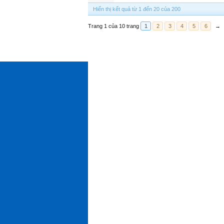
Hiển thị kết quả từ 1 đến 20 của 200
Trang 1 của 10 trang
1
2
3
4
5
6
→