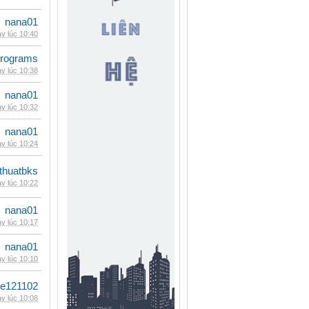
nana01
y lúc 10:40
rograms
y lúc 10:38
nana01
y lúc 10:32
nana01
y lúc 10:24
thuatbks
y lúc 10:22
nana01
y lúc 10:17
nana01
y lúc 10:10
le121102
y lúc 10:08