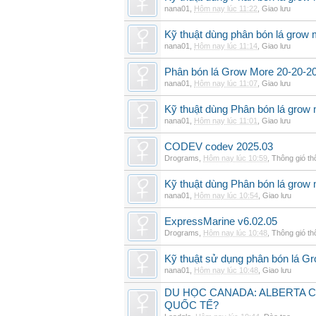
nana01
,
Hôm nay lúc 11:22
,
Giao lưu
Kỹ thuật dùng phân bón lá grow 
nana01
,
Hôm nay lúc 11:14
,
Giao lưu
Phân bón lá Grow More 20-20-20 
nana01
,
Hôm nay lúc 11:07
,
Giao lưu
Kỹ thuật dùng Phân bón lá grow 
nana01
,
Hôm nay lúc 11:01
,
Giao lưu
CODEV codev 2025.03
Drograms
,
Hôm nay lúc 10:59
,
Thông gió t
Kỹ thuật dùng Phân bón lá grow
nana01
,
Hôm nay lúc 10:54
,
Giao lưu
ExpressMarine v6.02.05
Drograms
,
Hôm nay lúc 10:48
,
Thông gió t
Kỹ thuật sử dụng phân bón lá G
nana01
,
Hôm nay lúc 10:48
,
Giao lưu
DU HỌC CANADA: ALBERTA C
QUỐC TẾ?