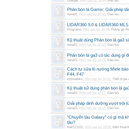
Leadgle
,
Hôm nay lúc 10:44
,
Đào tạo
Phân bón lá Gamix: Giải pháp tă
nana01
,
Hôm nay lúc 10:40
,
Giao lưu
LIDAR360 9.0 & LIDAR360 MLS 
Drograms
,
Hôm nay lúc 10:38
,
Thông gió t
Kỹ thuật dùng Phân bón lá ga3 s
nana01
,
Hôm nay lúc 10:32
,
Giao lưu
Phân bón lá ga3 có tác dụng gì 
nana01
,
Hôm nay lúc 10:24
,
Giao lưu
Cách tự sửa lò nướng Miele báo l
F44, F47
kythuatbks
,
Hôm nay lúc 10:22
,
Thiết bị gia
Kỹ thuật sử dụng phân bón lá ga
nana01
,
Hôm nay lúc 10:17
,
Giao lưu
Giải pháp dinh dưỡng vượt trội t
nana01
,
Hôm nay lúc 10:10
,
Giao lưu
“Chuyến tàu Galaxy” có gì mà k
tàu?
hale121102
,
Hôm nay lúc 10:08
,
Điện thoại 