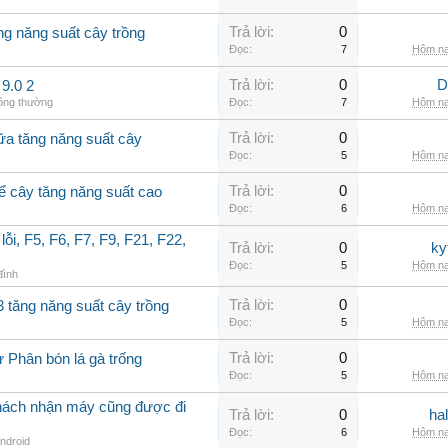
Trả lời:
0
ng năng suất cây trồng
Đọc:
7
Hôm na
Trả lời:
0
D
9.0 2
hông thường
Đọc:
7
Hôm na
Trả lời:
0
ữa tăng năng suất cây
Đọc:
5
Hôm na
Trả lời:
0
để cây tăng năng suất cao
Đọc:
6
Hôm na
ỗi, F5, F6, F7, F9, F21, F22,
Trả lời:
0
ky
Đọc:
5
Hôm na
 đình
Trả lời:
0
3 tăng năng suất cây trồng
Đọc:
5
Hôm na
Trả lời:
0
ừ Phân bón lá gà trống
Đọc:
5
Hôm na
hách nhận máy cũng được đi
Trả lời:
0
ha
Đọc:
6
Hôm na
Android