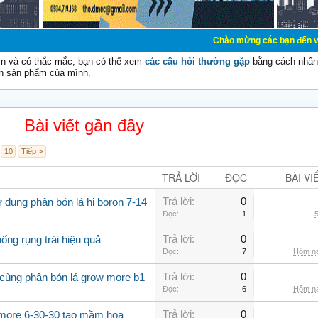
Chào mừng các bạn đến với Diễn đàn Cơ 
vn và có thắc mắc, bạn có thể xem
các câu hỏi thường gặp
bằng cách nhấn 
n sản phẩm của mình.
Bài viết gần đây
10
Tiếp >
TRẢ LỜI
ĐỌC
BÀI VI
Trả lời:
0
 dụng phân bón lá hi boron 7-14
Đọc:
1
5
Trả lời:
0
ống rụng trái hiệu quả
Đọc:
7
Hôm na
Trả lời:
0
 cùng phân bón lá grow more b1
Đọc:
6
Hôm na
Trả lời:
0
 more 6-30-30 tạo mầm hoa